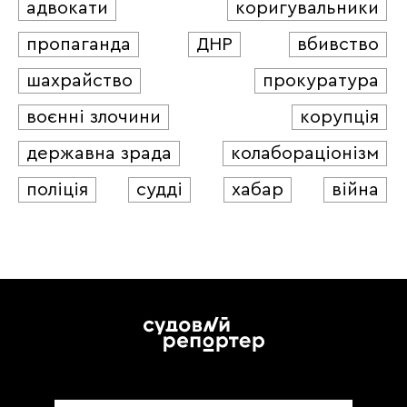
адвокати
коригувальники
пропаганда
ДНР
вбивство
шахрайство
прокуратура
воєнні злочини
корупція
державна зрада
колабораціонізм
поліція
судді
хабар
війна