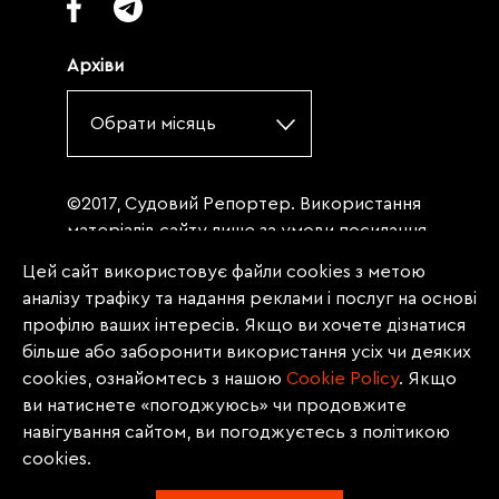
Архіви
Обрати місяць
©2017, Судовий Репортер. Використання
матеріалів сайту лише за умови посилання
(для інтернет-видань - гіперпосилання) на
Цей сайт використовує файли cookies з метою
«Судовий репортер» не нижче третього
аналізу трафіку та надання реклами і послуг на основі
абзацу. Матеріали, щодо яких міститься
профілю ваших інтересів. Якщо ви хочете дізнатися
заборона на повну републікацію
більше або заборонити використання усіх чи деяких
(передрук, копіювання, відтворення або
cookies, ознайомтесь з нашою
Сookie Policy
. Якщо
інше використання), заборонено
ви натиснете «погоджуюсь» чи продовжите
передруковувати без згоди редакції.
навігування сайтом, ви погоджуєтесь з політикою
Матеріали з позначкою PROMOTED, ЗА
cookies.
ПІДТРИМКИ, * публікуються на правах
реклами.