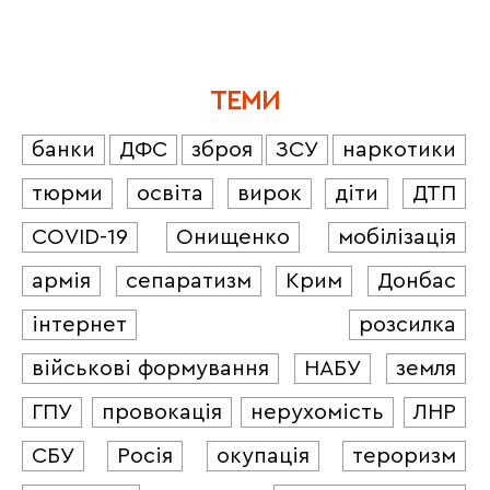
ТЕМИ
банки
ДФС
зброя
ЗСУ
наркотики
тюрми
освіта
вирок
діти
ДТП
COVID-19
Онищенко
мобілізація
армія
сепаратизм
Крим
Донбас
інтернет
розсилка
військові формування
НАБУ
земля
ГПУ
провокація
нерухомість
ЛНР
СБУ
Росія
окупація
тероризм