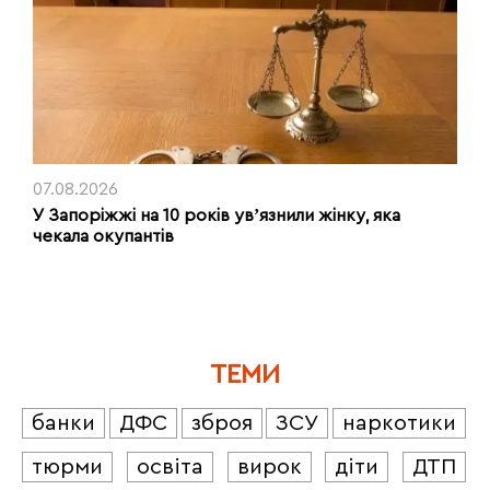
07.08.2026
У Запоріжжі на 10 років увʼязнили жінку, яка
чекала окупантів
ТЕМИ
банки
ДФС
зброя
ЗСУ
наркотики
тюрми
освіта
вирок
діти
ДТП