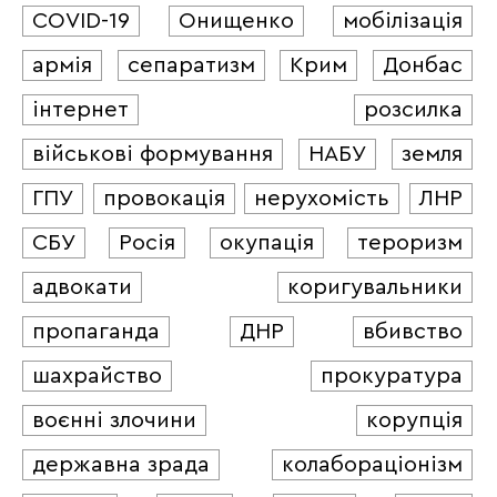
COVID-19
Онищенко
мобілізація
армія
сепаратизм
Крим
Донбас
інтернет
розсилка
військові формування
НАБУ
земля
ГПУ
провокація
нерухомість
ЛНР
СБУ
Росія
окупація
тероризм
адвокати
коригувальники
пропаганда
ДНР
вбивство
шахрайство
прокуратура
воєнні злочини
корупція
державна зрада
колабораціонізм