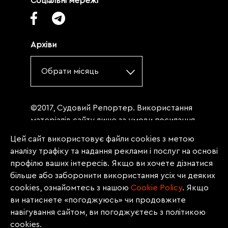
Соціальні мережі
Архіви
Обрати місяць
©2017, Судовий Репортер. Використання
матеріалів сайту лише за умови посилання
(для інтернет-видань - гіперпосилання) на
Цей сайт використовує файли cookies з метою
«Судовий репортер» не нижче третього
аналізу трафіку та надання реклами і послуг на основі
абзацу. Матеріали, щодо яких міститься
профілю ваших інтересів. Якщо ви хочете дізнатися
заборона на повну републікацію
більше або заборонити використання усіх чи деяких
(передрук, копіювання, відтворення або
cookies, ознайомтесь з нашою
Сookie Policy
. Якщо
інше використання), заборонено
ви натиснете «погоджуюсь» чи продовжите
передруковувати без згоди редакції.
навігування сайтом, ви погоджуєтесь з політикою
Матеріали з позначкою PROMOTED, ЗА
cookies.