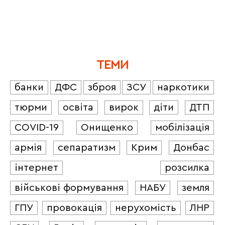
ТЕМИ
банки
ДФС
зброя
ЗСУ
наркотики
тюрми
освіта
вирок
діти
ДТП
COVID-19
Онищенко
мобілізація
армія
сепаратизм
Крим
Донбас
інтернет
розсилка
військові формування
НАБУ
земля
ГПУ
провокація
нерухомість
ЛНР