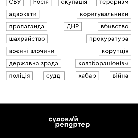
СБУ
Росія
окупація
тероризм
адвокати
коригувальники
пропаганда
ДНР
вбивство
шахрайство
прокуратура
воєнні злочини
корупція
державна зрада
колабораціонізм
поліція
судді
хабар
війна