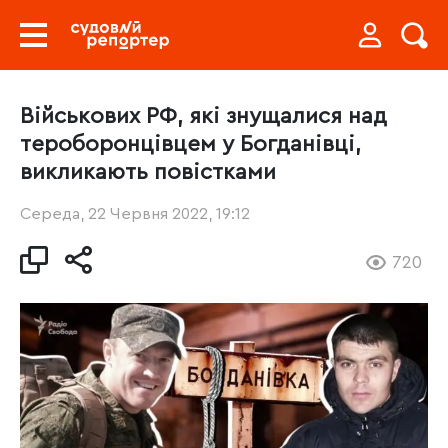
Військових РФ, які знущалися над
тероборонцівцем у Богданівці,
викликають повістками
Середа, 22 Червня 2022, 19:12
720