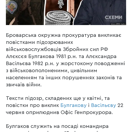
Броварська окружна прокуратура викликає
повістками підозрюваних
військовослужбовців Збройних сил РФ
Алєксєя Булгакова 1981 р.н. та Алєксандра
Васільєва 1982 р.н. у жорстокому поводженні
з військовополоненими, цивільним
населенням та інших порушеннях законів та
звичаїв війни.
Тексти підозр, складених ще у квітні, та
повістки про виклик
Булгакову
і
Васільєву
22
червня оприлюднив Офіс Генпрокурора.
Булгаков служить на посаді командира