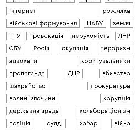
інтернет
розсилка
військові формування
НАБУ
земля
ГПУ
провокація
нерухомість
ЛНР
СБУ
Росія
окупація
тероризм
адвокати
коригувальники
пропаганда
ДНР
вбивство
шахрайство
прокуратура
воєнні злочини
корупція
державна зрада
колабораціонізм
поліція
судді
хабар
війна