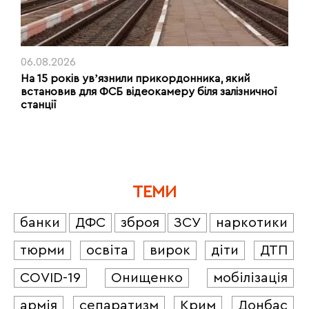
06.08.2026
На 15 років увʼязнили прикордонника, який
встановив для ФСБ відеокамеру біля залізничної
станції
ТЕМИ
банки
ДФС
зброя
ЗСУ
наркотики
тюрми
освіта
вирок
діти
ДТП
COVID-19
Онищенко
мобілізація
армія
сепаратизм
Крим
Донбас