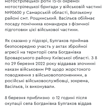
мотострілецької роти 15-ої окремої
мотострілецької бригади у військовій частині
№90600 у Самарській області, Волзькому
районі смт. Рощинський. Васільєв обіймає
посаду помічника командира з фізичної
підготовки цієї військової частини.
Як сказано у підозрі, Булгаков приймав
безпосередню участь у актах збройної
агресії на території села Богданівка
Броварського району Київської області. З 8
по 29 березня 2022 року віддавав злочинні
накази військовим РФ щодо жорстокого
поводження з військовополоненими, а
російські військовослужбовці, зокрема,
Васільєв, їх виконували.
8 березня приблизно о 12 годині після
окупації села Богданівка Булгаков віддав