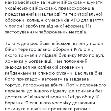
наказ Васільєву та іншим військовим шукати
українських військових, правоохоронців,
представників Нацгвардії та територіальної
оборони, колишніх учасників АТО для взяття
у полон і здобуття від них інформації із
застосуванням заборонених методів.
Того ж дня російські військові взяли у полон
бійця територіальної оборони 1976 р.н.,
якого тримали у підвалі будинку №26 по вул.
Хоменка у Богданівці. Там полонений
знаходився на колінах зі скованими
кайданками за спиною руками, Васільєв бив
його прикладом автомату та завдавав
тортур, погрожував вбити. Потім полоненого
перевели до іншого підвалу, де тримали без
достатньої кількості води та їжі до обіду 10
березня. Після цього чоловіку дозволили
покинути підвал та проживати разом з