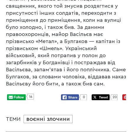
священник, якого той змусив роздягтися у
присутності інших солдатів, переходити з
приміщення до приміщення, коли на вулиці
було холодно, і також бив. За даними
правоохоронців, майор Васільєв має
прізвисько «Метал», а Булгаков — капітан із
прізвиськом «Шмель». Український
військовий, який потрапив у полон до
загарбників у Богданівці і постраждав від
Васільєва, запам’ятав і його поплічника. Саме
Булгаков, за словами чоловіка, віддавав наказ
Васільєву його бити, а також бив сам.
16
0
20
воєнні злочини
ТЕМИ