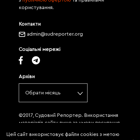
з
публічною офертою
та правилами
користування.
Контакти
admin@sudreporter.org
Соціальні мережі
Архіви
Обрати місяць
©2017, Судовий Репортер. Використання
матеріалів сайту лише за умови посилання
(для інтернет-видань - гіперпосилання) на
Цей сайт використовує файли cookies з метою
«Судовий репортер» не нижче третього