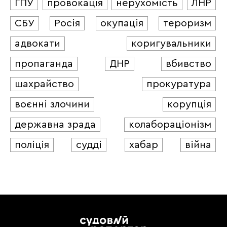
ГПУ
провокація
нерухомість
ЛНР
СБУ
Росія
окупація
тероризм
адвокати
коригувальники
пропаганда
ДНР
вбивство
шахрайство
прокуратура
воєнні злочини
корупція
державна зрада
колабораціонізм
поліція
судді
хабар
війна