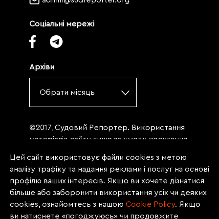
admin@sudreporter.org
Соціальні мережі
Архіви
Обрати місяць
©2017, Судовий Репортер. Використання
матеріалів сайту лише за умови посилання
(для інтернет-видань - гіперпосилання) на
Цей сайт використовує файли cookies з метою
«Судовий репортер» не нижче третього
аналізу трафіку та надання реклами і послуг на основі
абзацу. Матеріали, щодо яких міститься
профілю ваших інтересів. Якщо ви хочете дізнатися
заборона на повну републікацію
більше або заборонити використання усіх чи деяких
(передрук, копіювання, відтворення або
cookies, ознайомтесь з нашою
Сookie Policy
. Якщо
інше використання), заборонено
ви натиснете «погоджуюсь» чи продовжите