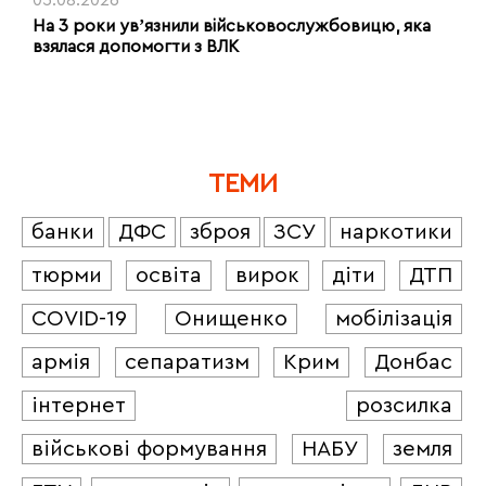
05.08.2026
На 3 роки увʼязнили військовослужбовицю, яка
взялася допомогти з ВЛК
ТЕМИ
банки
ДФС
зброя
ЗСУ
наркотики
тюрми
освіта
вирок
діти
ДТП
COVID-19
Онищенко
мобілізація
армія
сепаратизм
Крим
Донбас
інтернет
розсилка
військові формування
НАБУ
земля