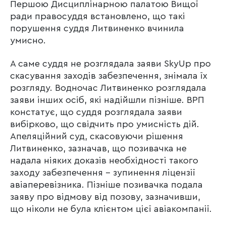
Першою Дисциплінарною палатою Вищої
ради правосуддя встановлено, що такі
порушення суддя Литвиненко вчинила
умисно.
А саме суддя не розглядала заяви SkyUp про
скасування заходів забезпечення, знімала їх
розгляду. Водночас Литвиненко розглядала
заяви інших осіб, які надійшли пізніше. ВРП
констатує, що суддя розглядала заяви
вибірково, що свідчить про умисність дій.
Апеляційний суд, скасовуючи рішення
Литвиненко, зазначав, що позивачка не
надала ніяких доказів необхідності такого
заходу забезпечення – зупинення ліцензії
авіаперевізника. Пізніше позивачка подала
заяву про відмову від позову, зазначивши,
що ніколи не була клієнтом цієї авіакомпанії.