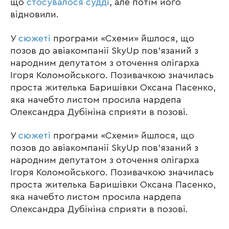
що
стосувалося судді
, але потім його
відновили.
У
сюжеті
програми «Схеми» йшлося, що
позов до авіакомпанії SkyUp пов’язаний з
народним депутатом з оточення олігарха
Ігоря Коломойського. Позивачкою значилась
проста жителька Баришівки Оксана Пасенко,
яка начебто листом просила нардепа
Олександра Дубініна сприяти в позові.
У
сюжеті
програми «Схеми» йшлося, що
позов до авіакомпанії SkyUp пов’язаний з
народним депутатом з оточення олігарха
Ігоря Коломойського. Позивачкою значилась
проста жителька Баришівки Оксана Пасенко,
яка начебто листом просила нардепа
Олександра Дубініна сприяти в позові.