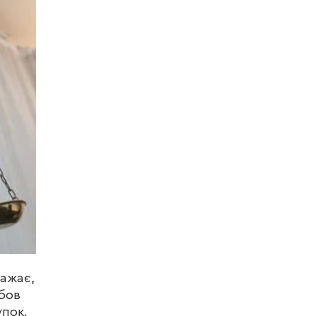
важає,
бов
упок.