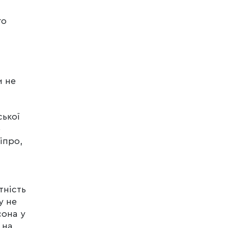
го
и не
ської
о
іпро,
тність
у не
сона у
 на