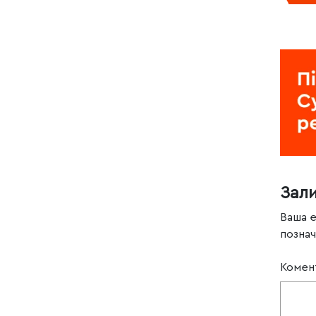
Зал
Ваша 
позна
Комен