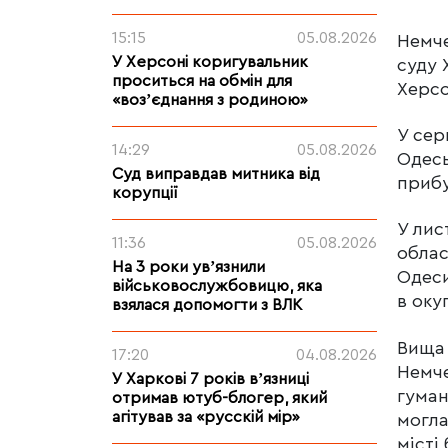
15:15
05.08.2026
Немче
У Херсоні коригувальник
суду 
проситься на обмін для
Херсо
«возʼєднання з родиною»
У сер
14:29
05.08.2026
Одесь
Суд виправдав митника від
прибу
корупції
У лис
11:36
05.08.2026
облас
На 3 роки увʼязнили
Одеси
військовослужбовицю, яка
в оку
взялася допомогти з ВЛК
Вища 
17:20
04.08.2026
Немче
У Харкові 7 років вʼязниці
гуман
отримав ютуб-блогер, який
агітував за «русскій мір»
могла
місті