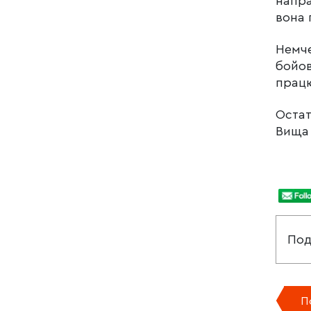
напра
вона 
Немче
бойов
працю
Остат
Вища 
Под
П