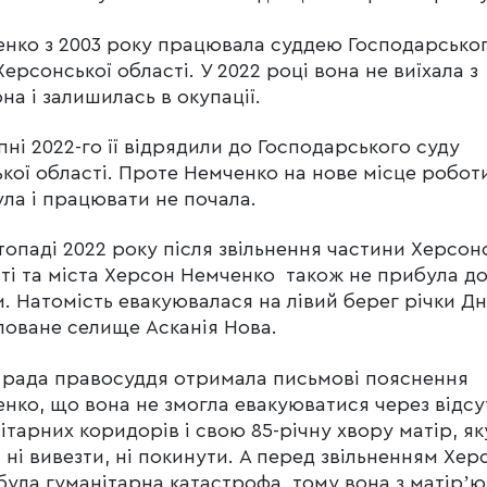
нко з 2003 року працювала суддею Господарсько
Херсонської області. У 2022 році вона не виїхала з
на і залишилась в окупації.
пні 2022-го її відрядили до Господарського суду
кої області. Проте Немченко на нове місце робот
ла і працювати не почала.
топаді 2022 року після звільнення частини Херсон
ті та міста Херсон Немченко також не прибула д
. Натомість евакуювалася на лівий берег річки Дн
поване селище Асканія Нова.
рада правосуддя отримала письмові пояснення
нко, що вона не змогла евакуюватися через відсу
ітарних коридорів і свою 85-річну хвору матір, як
 ні вивезти, ні покинути. А перед звільненням Хер
 була гуманітарна катастрофа, тому вона з матірʼю