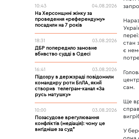
запро
10:43
04.08.2026
На Херсонщині жінку за
проведення «референдуму»
Нараз
посадили на 7 років
Украї
переї
18:31
03.08.2026
стан 
ДБР попередило замовне
є нем
вбивство судді в Одесі
потре
16:41
03.08.2026
Голов
Підозру в держзраді повідомили
центр
командиру роти БпЛА, який
сам.
створив телеграм-канал «За
русь матушку»
Ще вр
справ
10:00
03.08.2026
вигрі
Позасудове врегулювання
конфліктів (медіація): чому це
вигідніше за суд*
У бер
одна 