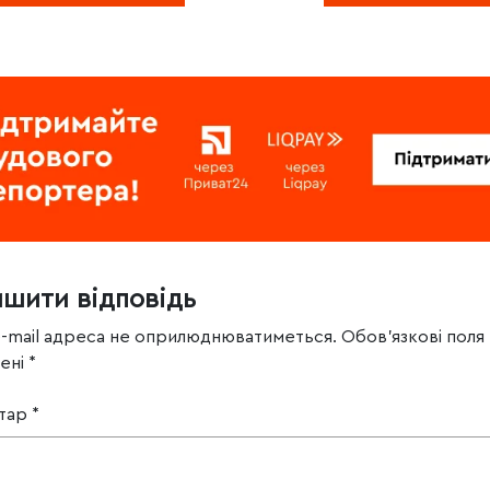
ишити відповідь
e-mail адреса не оприлюднюватиметься.
Обов’язкові поля
чені
*
тар
*