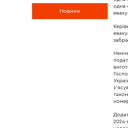
одна 
Новини
евак
Керів
еваку
забра
Немче
подат
вигот
Госпо
Украї
зʼясу
таком
номер
Додат
2024-