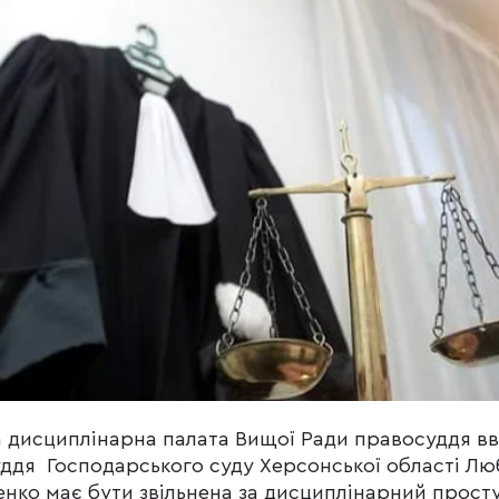
 дисциплінарна палата Вищої Ради правосуддя в
ддя Господарського суду Херсонської області Лю
нко має бути звільнена за дисциплінарний прост