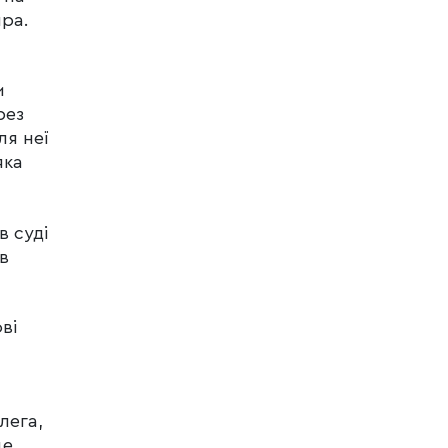
пра.
и
рез
ля неї
яка
в суді
в
ві
лега,
ще