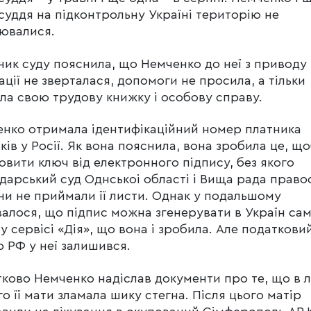
суддя на підконтрольну Україні територію не
уювалися.
ник суду пояснила, що Немченко до неї з приводу
ації не зверталася, допомоги не просила, а тільки
ла свою трудову книжку і особову справу.
нко отримала ідентифікаційний номер платника
ків у Росії. Як вона пояснила, вона зробила це, щ
овити ключ від електронного підпису, без якого
дарський суд Однськоі області і Вища рада право
ни не приймали її листи. Однак у подальшому
валося, що підпис можна згенерувати в Україн са
у сервісі «Дія», що вона і зробила. Але податкови
 РФ у неї залишився.
ково Немченко надіслав документи про те, що в л
го її мати зламала шику стегна. Після цього матір