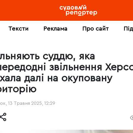
Тексти
Реклама
Про сайт
Пі
ільняють суддю, яка
передодні звільнення Херс
їхала далі на окуповану
риторію
ок, 13 Травня 2025, 12:29