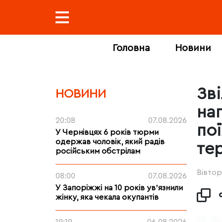
Головна
Новини
Зв
НОВИНИ
на
20:08
07.08.2026
по
У Чернівцях 6 років тюрми
одержав чоловік, який радів
те
російським обстрілам
Вівтор
08:00
07.08.2026
У Запоріжжі на 10 років увʼязнили
жінку, яка чекала окупантів