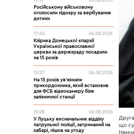
19:19
06.08.2026
Російському військовому
оголосили підозру за вербування
дитини
17:45
06.08.2026
Клірика Донецької єпархії
Української православної
церкви за держзраду посадили
на 15 років
15:27
06.08.2026
На 15 років увʼязнили
прикордонника, який встановив
для ФСБ відеокамеру біля
залізничної станції
10:28
06.08.2026
Друга
У Луцьку ексначальник відділу
патрульної поліції, затриманий на
що су
хабарі, пішов на угоду
Немче