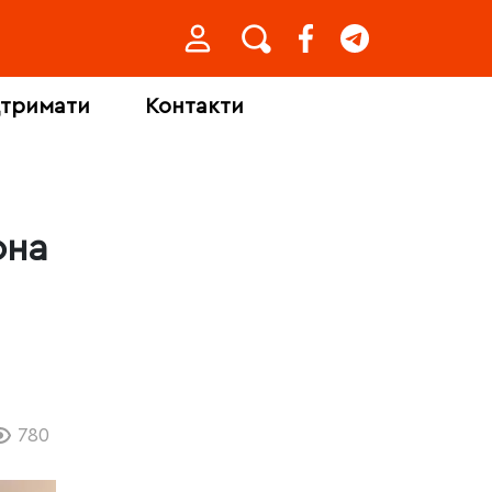
дтримати
Контакти
она
780