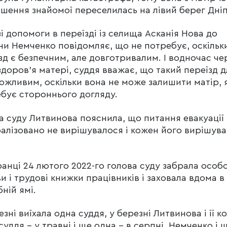
шення знайомої переселилась на лівий берег Дні
і допомоги в переїзді із селища Асканія Нова до
ни Немченко повідомляє, що не потребує, оскільк
зд є безпечним, але довготривалим. І водночас че
здоров’я матері, суддя вважає, що такий переїзд д
ожливим, оскільки вона не може залишити матір, 
бує стороннього догляду.
а суду Литвинова пояснила, що питання евакуації 
алізовано не вирішувалося і кожен його вирішува
анці 24 лютого 2022-го голова суду забрала особо
и і трудові книжки працівників і заховала вдома в
бній ямі.
езні виїхала одна суддя, у березні Литвинова і її ко
суддя – у травні і ще одна – в серпні. Немченко і 