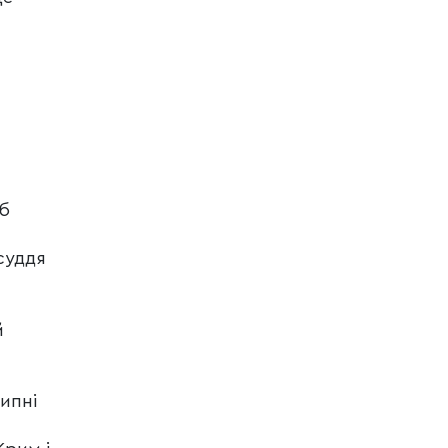
об
суддя
м
й
ипні