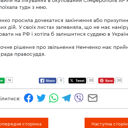
вили на лікування в окупований Сімферополь АР 
поїхала туди з нею.
нко просила дочекатися закінчення або призупи
их дій. У своїх листах запевняла, що не має намір
вати на РФ і хотіла б залишитися суддею в Україн
очне рішення про звільнення Немченко має прий
рада правосуддя.
16
0
20
20
ілитися:
опередня сторінка
Наступна сторін