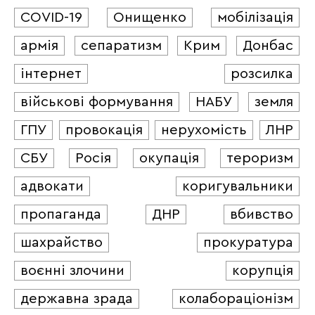
COVID-19
Онищенко
мобілізація
армія
сепаратизм
Крим
Донбас
інтернет
розсилка
військові формування
НАБУ
земля
ГПУ
провокація
нерухомість
ЛНР
СБУ
Росія
окупація
тероризм
адвокати
коригувальники
пропаганда
ДНР
вбивство
шахрайство
прокуратура
воєнні злочини
корупція
державна зрада
колабораціонізм