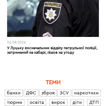
06.08.2026
У Луцьку ексначальник відділу патрульної поліції,
затриманий на хабарі, пішов на угоду
ТЕМИ
банки
ДФС
зброя
ЗСУ
наркотики
тюрми
освіта
вирок
діти
ДТП