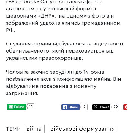
і «Facebook» Сагун виставляв фото з
автоматом та у військовій формі з
шевронами «ДНР», на одному з фото він
зображений удвох із якимсь громадянином
РФ.
Слухання справи відбувалося за відсутності
обвинуваченого, який переховується від
українських правоохоронців.
Чоловіка заочно засудили до 14 років
позбавлення волі з конфіскацією майна. Він
відбуватиме покарання з моменту
затримання.
16
0
20
війна
військові формування
ТЕМИ