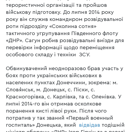
терористичної організації та пройшов
військову підготовку. До липня 2014 року
року він служив командиром розвідувальної
роти підрозділу «Соколина сотня»
тактичного угрупування Південного флоту
«ДНР». Сагун робив розвідувальні виїзди для
перевірки інформації щодо переміщення
особового складу і техніки ЗСУ.
Обвинувачений неодноразово брав участь у
боях проти українських військових в
населених пунктах Донеччини, зокрема: м.
Слов`янськ, м. Донецьк, с. Піски, с.
Красногорівка, с. Карлівка, та с. Оленівка. У
липні 2014-го він отримав осколкове
поранення кисті лівої руки. Після чого
потрапив у так званий «Первый военный
госпиталь» Донецька, який
відвідав
тодішній
міністр оборони «ДНР» Ігор Гіркін та в палаті