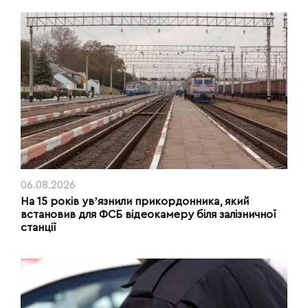
06.08.2026
На 15 років увʼязнили прикордонника, який
встановив для ФСБ відеокамеру біля залізничної
станції