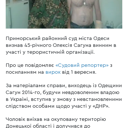
Приморський районний суд міста Одеси
визнав 45-річного Олексія Сагуна винним в
участі у терористичній організації.
Про це повідомляє
«Судовий репортер»
з
посиланням на
вирок
від 1 вересня.
За матеріалами справи, виходець із Одещини
Сагун 2014-го, будучи невдоволеним владою
в Україні, вступив у змову з невстановленими
слідством особами щодо участі у «ДНР».
Чоловік виїхав на окуповану територію
Донецької області і долучився до