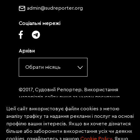
admin@sudreporter.org
Соціальні мережі
Архіви
Обрати місяць
©2017, Судовий Репортер. Використання
матеріалів сайту лише за умови посилання
(для інтернет-видань - гіперпосилання) на
Цей сайт використовує файли cookies з метою
«Судовий репортер» не нижче третього
аналізу трафіку та надання реклами і послуг на основі
абзацу. Матеріали, щодо яких міститься
профілю ваших інтересів. Якщо ви хочете дізнатися
заборона на повну републікацію
більше або заборонити використання усіх чи деяких
(передрук, копіювання, відтворення або
cookies, ознайомтесь з нашою
Сookie Policy
. Якщо