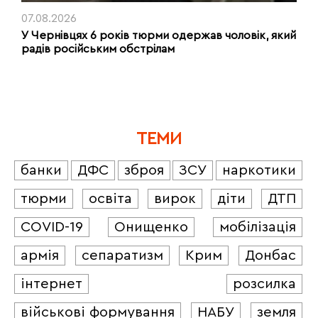
07.08.2026
У Чернівцях 6 років тюрми одержав чоловік, який
радів російським обстрілам
ТЕМИ
банки
ДФС
зброя
ЗСУ
наркотики
тюрми
освіта
вирок
діти
ДТП
COVID-19
Онищенко
мобілізація
армія
сепаратизм
Крим
Донбас
інтернет
розсилка
військові формування
НАБУ
земля