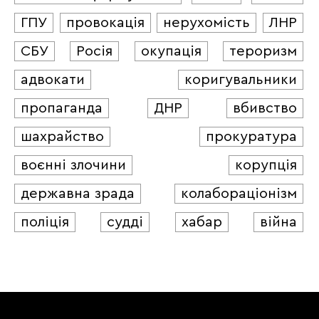
ГПУ
провокація
нерухомість
ЛНР
СБУ
Росія
окупація
тероризм
адвокати
коригувальники
пропаганда
ДНР
вбивство
шахрайство
прокуратура
воєнні злочини
корупція
державна зрада
колабораціонізм
поліція
судді
хабар
війна