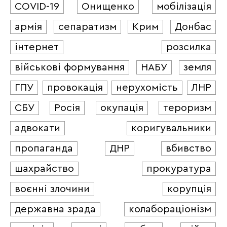
COVID-19
Онищенко
мобілізація
армія
сепаратизм
Крим
Донбас
інтернет
розсилка
військові формування
НАБУ
земля
ГПУ
провокація
нерухомість
ЛНР
СБУ
Росія
окупація
тероризм
адвокати
коригувальники
пропаганда
ДНР
вбивство
шахрайство
прокуратура
воєнні злочини
корупція
державна зрада
колабораціонізм