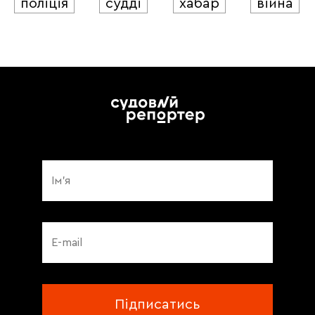
поліція
судді
хабар
війна