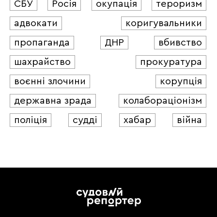
СБУ
Росія
окупація
тероризм
адвокати
коригувальники
пропаганда
ДНР
вбивство
шахрайство
прокуратура
воєнні злочини
корупція
державна зрада
колабораціонізм
поліція
судді
хабар
війна