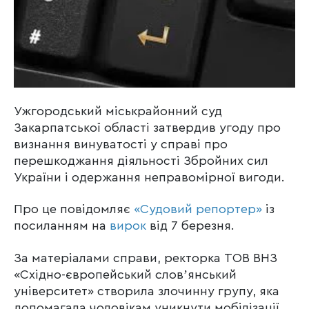
Ужгородський міськрайонний суд
Закарпатської області затвердив угоду про
визнання винуватості у справі про
перешкоджання діяльності Збройних сил
України і одержання неправомірної вигоди.
Про це повідомляє
«Судовий репортер»
із
посиланням на
вирок
від 7 березня.
За матеріалами справи, ректорка ТОВ ВНЗ
«Східно-європейський словʼянський
університет» створила злочинну групу, яка
допомагала чоловікам уникнути мобілізації