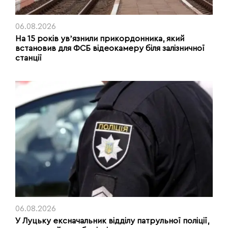
06.08.2026
На 15 років увʼязнили прикордонника, який
встановив для ФСБ відеокамеру біля залізничної
станції
06.08.2026
У Луцьку ексначальник відділу патрульної поліції,