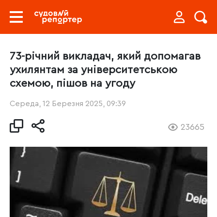
73-річний викладач, який допомагав
ухилянтам за університетською
схемою, пішов на угоду
Середа, 12 Березня 2025, 09:39
23665