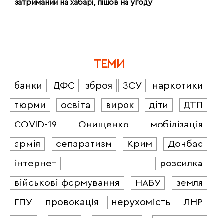
затриманий на хабарі, пішов на угоду
ТЕМИ
банки
ДФС
зброя
ЗСУ
наркотики
тюрми
освіта
вирок
діти
ДТП
COVID-19
Онищенко
мобілізація
армія
сепаратизм
Крим
Донбас
інтернет
розсилка
військові формування
НАБУ
земля
ГПУ
провокація
нерухомість
ЛНР