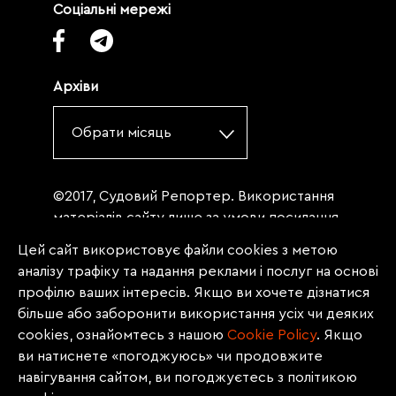
Соціальні мережі
Архіви
Обрати місяць
©2017, Судовий Репортер. Використання
матеріалів сайту лише за умови посилання
(для інтернет-видань - гіперпосилання) на
Цей сайт використовує файли cookies з метою
«Судовий репортер» не нижче третього
аналізу трафіку та надання реклами і послуг на основі
абзацу. Матеріали, щодо яких міститься
профілю ваших інтересів. Якщо ви хочете дізнатися
заборона на повну републікацію
більше або заборонити використання усіх чи деяких
(передрук, копіювання, відтворення або
cookies, ознайомтесь з нашою
Сookie Policy
. Якщо
інше використання), заборонено
ви натиснете «погоджуюсь» чи продовжите
передруковувати без згоди редакції.
навігування сайтом, ви погоджуєтесь з політикою
Матеріали з позначкою PROMOTED, ЗА