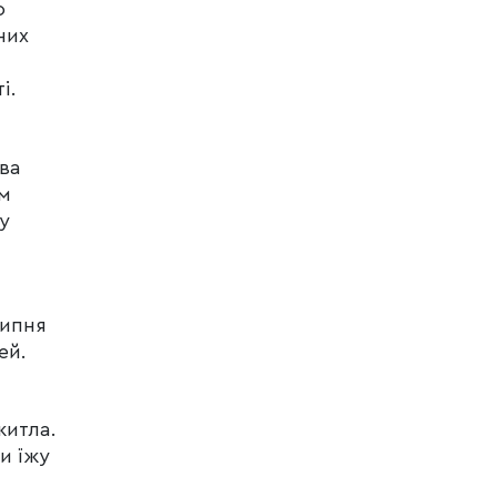
о
них
і.
тва
ом
у
липня
ей.
житла.
и їжу