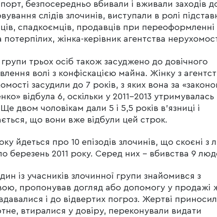
порт, безпосередньо вбивали і вживали заходів д
вування слідів злочинів, виступали в ролі підстав
ців, спадкоємців, продавців при переоформленні
 потерпілих, жінка-керівник агентства нерухомост
єї групи трьох осіб також засуджено до довічного
влення волі з конфіскацією майна. Жінку з агентс
омості засудили до 7 років, з яких вона за «закон
нко» відбула 6, оскільки у 2011-2013 утримувалась 
 Ще двом чоловікам дали 5 і 5,5 років в’язниці і
ється, що вони вже відбули цей строк.
оку йдеться про 10 епізодів злочинів, що скоєні з 
по березень 2011 року. Серед них – вбивства 9 люд
один із учасників злочинної групи знайомився з
ою, пропонував догляд або допомогу у продажі 
 вдавалися і до відвертих погроз. Жертві приносил
ртне, втиралися у довіру, переконували видати