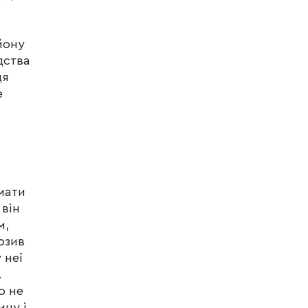
йону
дства
дя
е
мати
 він
м,
возив
 неї
.
о не
ину і