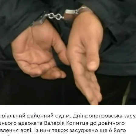
тріальний районний суд м. Дніпропетровська зас
нього адвоката Валерія Копитця до довічного
влення волі. Із ним також засуджено ще 6 його