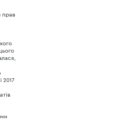
з прав
кого
цього
алася,
в
і 2017
атів
ами