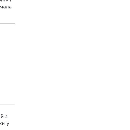
 мала
й з
ки у