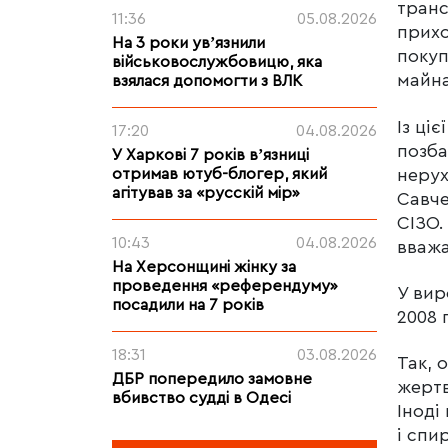
транс
11:36
05.08.2026
прихо
На 3 роки увʼязнили
покуп
військовослужбовицю, яка
майна
взялася допомогти з ВЛК
Із ці
17:20
04.08.2026
позба
У Харкові 7 років вʼязниці
нерух
отримав ютуб-блогер, який
агітував за «русскій мір»
Савче
СІЗО.
10:43
04.08.2026
вважа
На Херсонщині жінку за
проведення «референдуму»
У вир
посадили на 7 років
2008 
18:31
03.08.2026
Так, 
ДБР попередило замовне
жертв
вбивство судді в Одесі
Іноді
і спи