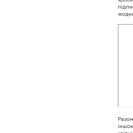
підпи
жодни
Разом
іншою