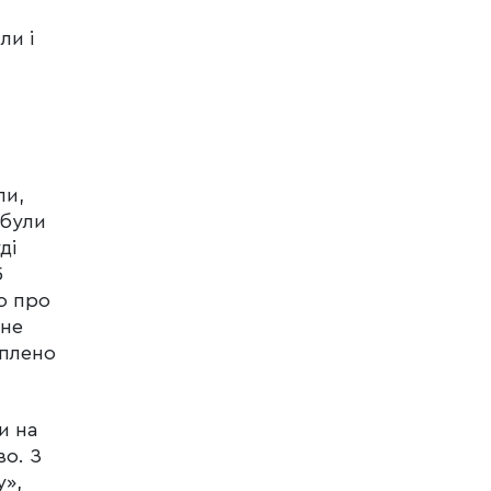
ли і
ли,
 були
ді
5
ю про
 не
уплено
и на
во. З
у»,