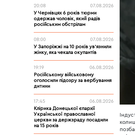
20:08
07.08.2026
У Чернівцях 6 років тюрми
одержав чоловік, який радів
російським обстрілам
08:00
07.08.2026
У Запоріжжі на 10 років увʼязнили
жінку, яка чекала окупантів
19:19
06.08.2026
Російському військовому
оголосили підозру за вербування
дитини
17:45
06.08.2026
Клірика Донецької єпархії
Української православної
Індус
церкви за держзраду посадили
колиш
на 15 років
позба