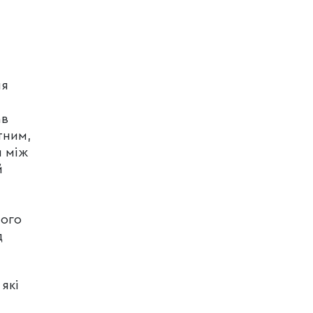
ня
ав
тним,
и між
й
Його
д
які