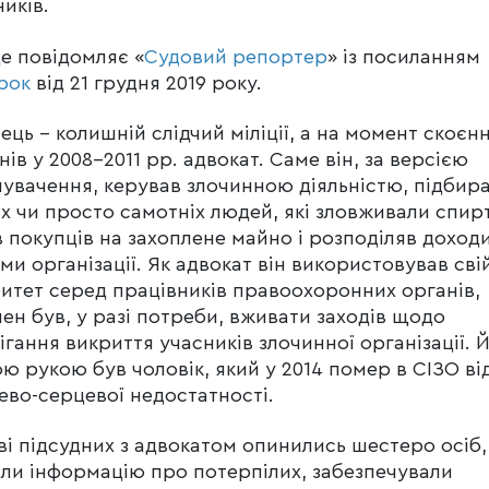
ників.
е повідомляє «
Судовий репортер
» із посиланням
рок
від 21 грудня 2019 року.
ець – колишній слідчий міліції, а на момент скоєн
нів у 2008-2011 рр. адвокат. Саме він, за версією
увачення, керував злочинною діяльністю, підбир
х чи просто самотніх людей, які зловживали спир
 покупців на захоплене майно і розподіляв доход
ми організації. Як адвокат він використовував сві
итет серед працівників правоохоронних органів,
ен був, у разі потреби, вживати заходів щодо
ігання викриття учасників злочинної організації. 
ю рукою був чоловік, який у 2014 помер в СІЗО ві
ево-серцевої недостатності.
ві підсудних з адвокатом опинились шестеро осіб, 
ли інформацію про потерпілих, забезпечували