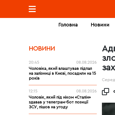
Головна
Новини
Ад
НОВИНИ
зл
20:45
08.08.2026
за
Чоловіка, який влаштував підпал
на залізниці в Києві, посадили на 15
років
Середа
12:15
08.08.2026
Чоловік, який під ніком «Сталін»
здавав у телеграм-бот позиції
ЗСУ, пішов на угоду