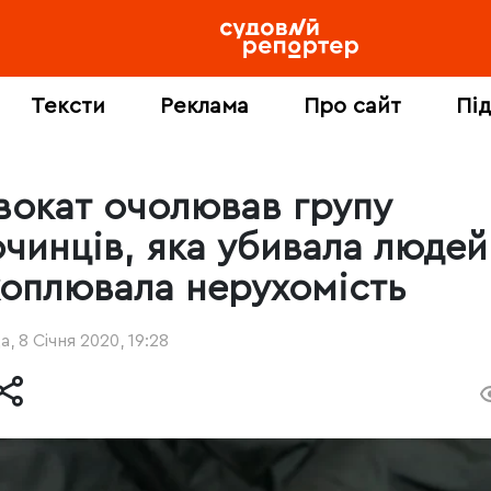
Тексти
Реклама
Про сайт
Пі
вокат очолював групу
очинців, яка убивала людей
хоплювала нерухомість
, 8 Січня 2020, 19:28