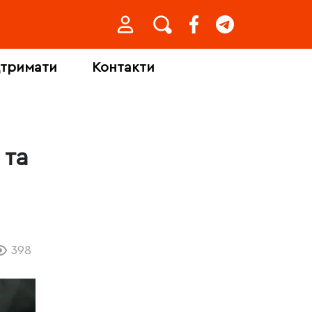
дтримати
Контакти
 та
398