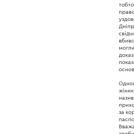
тобто
право
уздов
Дніпр
свідч
вбивс
могли
доказ
показ
основ
Одног
жінки
назив
прихо
за ко
паспо
Вважа
зроби