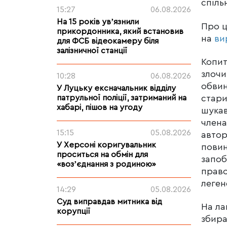
спіль
15:27
06.08.2026
На 15 років увʼязнили
Про ц
прикордонника, який встановив
на
ви
для ФСБ відеокамеру біля
залізничної станції
Копит
злочи
10:28
06.08.2026
обвин
У Луцьку ексначальник відділу
стари
патрульної поліції, затриманий на
хабарі, пішов на угоду
шукав
члена
15:15
05.08.2026
автор
У Херсоні коригувальник
повин
проситься на обмін для
запоб
«возʼєднання з родиною»
право
леген
14:29
05.08.2026
Суд виправдав митника від
На ла
корупції
збира