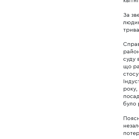
квітн
За зв
людин
трива
Справ
район
суду 
що ра
стосу
Індус
року,
посад
було 
Поясн
незал
потер