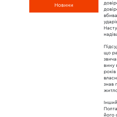
довір
Новини
довір
вбива
ударі
Насту
надів
Підсу
що ра
звича
вину 
років
власн
знав 
житло
Інший
Полта
його 