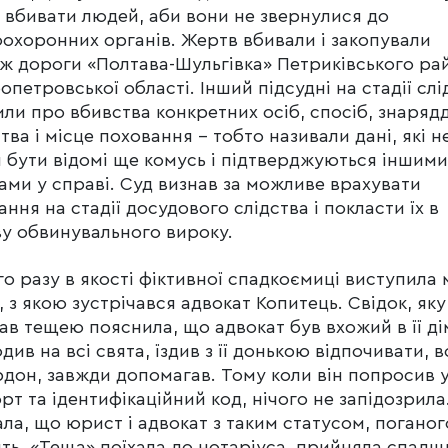
 вбивати людей, аби вони не звернулися до
охоронних органів. Жертв вбивали і закопували
ж дороги «Полтава-Шульгівка» Петриківського ра
опетровської області. Інший підсудні на стадії слі
или про вбивства конкретних осіб, спосіб, знаряд
тва і місце поховання – тобто називали дані, які н
 бути відомі ще комусь і підтверджуються іншими
ами у справі. Суд визнав за можливе врахувати
ання на стадії досудового слідства і покласти їх в
у обвинувального вироку.
о разу в якості фіктивної спадкоємиці виступила 
, з якою зустрічався адвокат Копитець. Свідок, яку
ав тещею пояснила, що адвокат був вхожий в її ді
див на всі свята, їздив з її донькою відпочивати, 
рдон, завжди допомагав. Тому коли він попросив у
рт та ідентифікаційний код, нічого не запідозрила
ла, що юрист і адвокат з таким статусом, поганог
ть. «Теща» поїхала до нотаріуса, прийняла спадщ