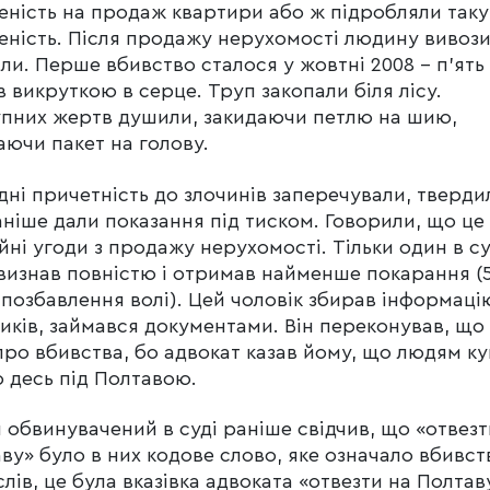
еність на продаж квартири або ж підробляли таку
еність. Після продажу нерухомості людину вивози
ли. Перше вбивство сталося у жовтні 2008 – п’ять
в викруткою в серце. Труп закопали біля лісу.
пних жертв душили, закидаючи петлю на шию,
аючи пакет на голову.
дні причетність до злочинів заперечували, тверди
ніше дали показання під тиском. Говорили, що це
йні угоди з продажу нерухомості. Тільки один в су
визнав повністю і отримав найменше покарання (
 позбавлення волі). Цей чоловік збирав інформаці
иків, займався документами. Він переконував, що
про вбивства, бо адвокат казав йому, що людям к
 десь під Полтавою.
 обвинувачений в суді раніше свідчив, що «отвезт
ву» було в них кодове слово, яке означало вбивст
слів, це була вказівка адвоката «отвезти на Полтав