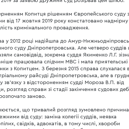
і 2019 за заявою дружини суд розірвав цей шлюб.
ерненням Копитця рішенням Європейського суду 
и від 17 жовтня 2019 року констатовано надмірну
лість кримінального провадження.
а у 2012 році надійшла до Амур-Нижньодніпровсь
ного суду Дніпропетровська. Але четверо суддів 
взяли самовідвід, зокрема суддя Якименко Л.Г. зізн
ніше працювала слідчим МВС і мала приятельські
нки з Копитцем. З березня 2015 справа слухалася 
тріальному райсуді Дніпропетровська, але в грудн
 у зв’язку з відстороненням судді Мороза В.П. від
и, розгляд справи зі стадії закінчення судових деб
розпочато заново.
юється, що тривалий розгляд зумовлено причин
ежними від суду: заміна колегії суддів, неявка
пілих, свідків, адвокатів, в тому числі, хвороби