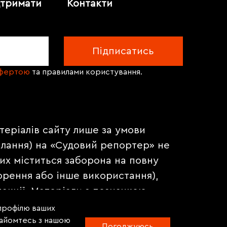
дтримати
Контакти
офертою
та правилами користування.
теріалів сайту лише за умови
илання) на «Судовий репортер» не
их міститься заборона на повну
орення або інше використання),
акції. Матеріали з позначкою
на правах реклами.
 профілю ваших
знайомтесь з нашою
Погоджуюсь