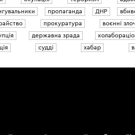
игувальники
пропаганда
ДНР
вбив
райство
прокуратура
воєнні зло
упція
державна зрада
колабораціо
ція
судді
хабар
в