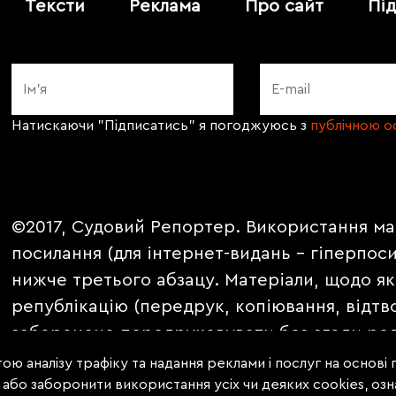
Тексти
Реклама
Про сайт
Пі
Натискаючи "Підписатись" я погоджуюсь з
публічною 
©2017, Судовий Репортер. Використання ма
посилання (для інтернет-видань - гіперпос
нижче третього абзацу. Матеріали, щодо як
републікацію (передрук, копіювання, відтв
заборонено передруковувати без згоди ред
PROMOTED, ЗА ПІДТРИМКИ, * публікуються 
ою аналізу трафіку та надання реклами і послуг на основі
е або заборонити використання усіх чи деяких cookies, о