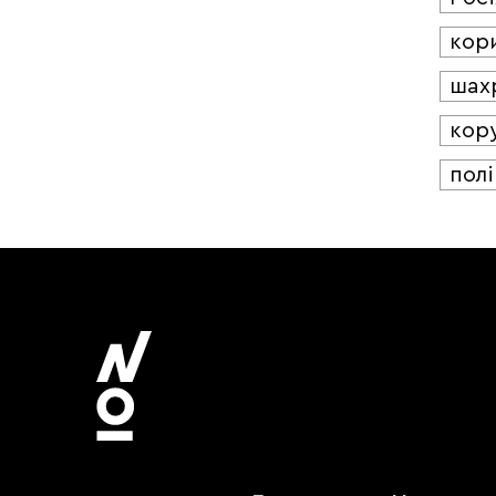
кор
шах
кор
полі