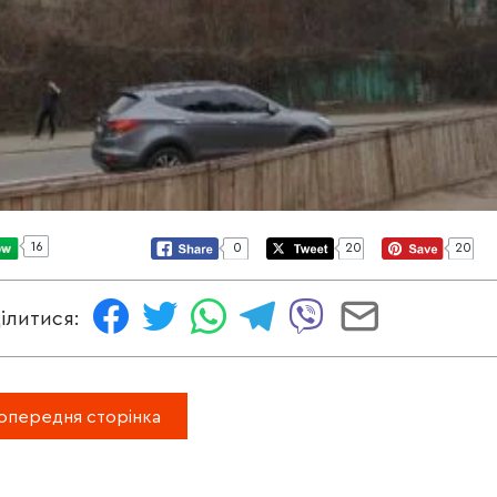
16
0
20
20
ілитися:
опередня сторінка