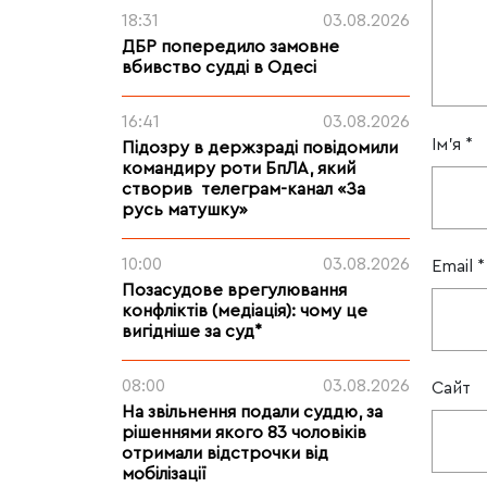
18:31
03.08.2026
ДБР попередило замовне
вбивство судді в Одесі
16:41
03.08.2026
Ім'я
*
Підозру в держзраді повідомили
командиру роти БпЛА, який
створив телеграм-канал «За
русь матушку»
10:00
03.08.2026
Email
*
Позасудове врегулювання
конфліктів (медіація): чому це
вигідніше за суд*
08:00
03.08.2026
Сайт
На звільнення подали суддю, за
рішеннями якого 83 чоловіків
отримали відстрочки від
мобілізації