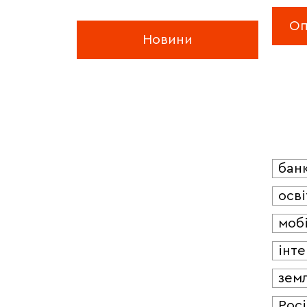
Новини
бан
осві
мобі
інт
зем
Росі