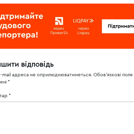
ишити відповідь
e-mail адреса не оприлюднюватиметься.
Обов’язкові поля
чені
*
тар
*