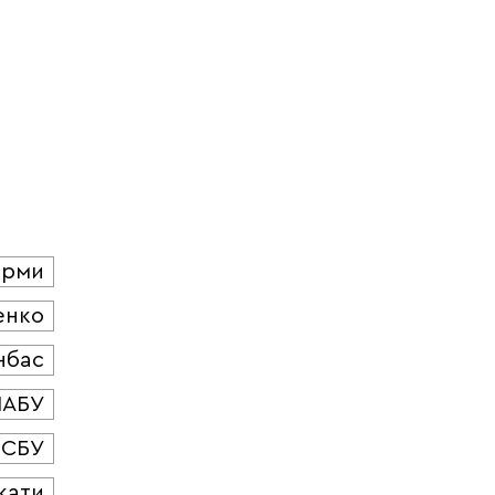
юрми
енко
нбас
НАБУ
СБУ
кати