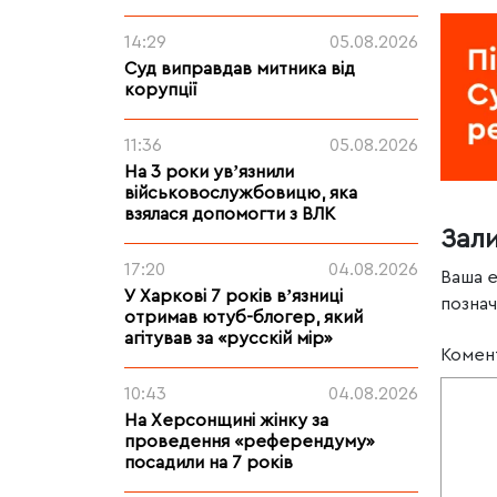
14:29
05.08.2026
Суд виправдав митника від
корупції
11:36
05.08.2026
На 3 роки увʼязнили
військовослужбовицю, яка
взялася допомогти з ВЛК
Зал
17:20
04.08.2026
Ваша 
У Харкові 7 років вʼязниці
позна
отримав ютуб-блогер, який
агітував за «русскій мір»
Комен
10:43
04.08.2026
На Херсонщині жінку за
проведення «референдуму»
посадили на 7 років