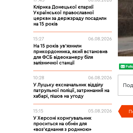
17:45
06.08.2026
Клірика Донецької єпархії
Української православної
церкви за держзраду посадили
на 15 років
15:27
06.08.2026
На 15 років увʼязнили
прикордонника, який встановив
для ФСБ відеокамеру біля
залізничної станції
10:28
06.08.2026
Под
У Луцьку ексначальник відділу
патрульної поліції, затриманий на
хабарі, пішов на угоду
15:15
05.08.2026
П
У Херсоні коригувальник
проситься на обмін для
«возʼєднання з родиною»