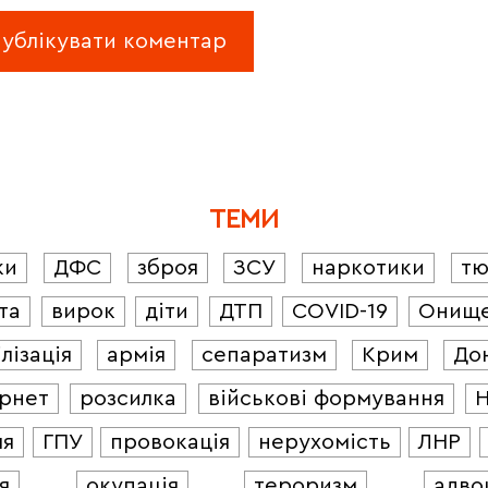
ТЕМИ
ки
ДФС
зброя
ЗСУ
наркотики
т
та
вирок
діти
ДТП
COVID-19
Онищ
лізація
армія
сепаратизм
Крим
До
ернет
розсилка
військові формування
ля
ГПУ
провокація
нерухомість
ЛНР
я
окупація
тероризм
адво