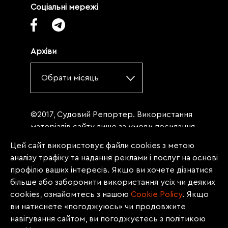
Соціальні мережі
Архіви
Обрати місяць
©2017, Судовий Репортер. Використання
матеріалів сайту лише за умови посилання
(для інтернет-видань - гіперпосилання) на
Цей сайт використовує файли cookies з метою
«Судовий репортер» не нижче третього
аналізу трафіку та надання реклами і послуг на основі
абзацу. Матеріали, щодо яких міститься
профілю ваших інтересів. Якщо ви хочете дізнатися
заборона на повну републікацію
більше або заборонити використання усіх чи деяких
(передрук, копіювання, відтворення або
cookies, ознайомтесь з нашою
Сookie Policy
. Якщо
інше використання), заборонено
ви натиснете «погоджуюсь» чи продовжите
передруковувати без згоди редакції.
навігування сайтом, ви погоджуєтесь з політикою
Матеріали з позначкою PROMOTED, ЗА