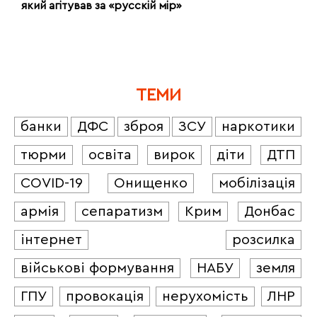
який агітував за «русскій мір»
ТЕМИ
банки
ДФС
зброя
ЗСУ
наркотики
тюрми
освіта
вирок
діти
ДТП
COVID-19
Онищенко
мобілізація
армія
сепаратизм
Крим
Донбас
інтернет
розсилка
військові формування
НАБУ
земля
ГПУ
провокація
нерухомість
ЛНР