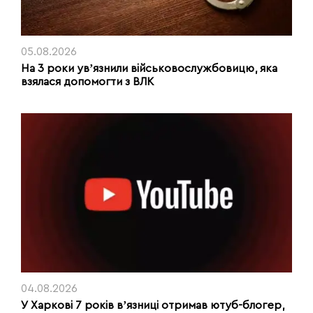
05.08.2026
На 3 роки увʼязнили військовослужбовицю, яка
взялася допомогти з ВЛК
04.08.2026
У Харкові 7 років вʼязниці отримав ютуб-блогер,