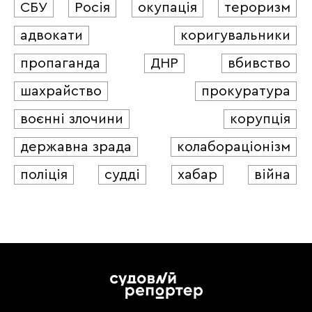
СБУ
Росія
окупація
тероризм
адвокати
коригувальники
пропаганда
ДНР
вбивство
шахрайство
прокуратура
воєнні злочини
корупція
державна зрада
колабораціонізм
поліція
судді
хабар
війна