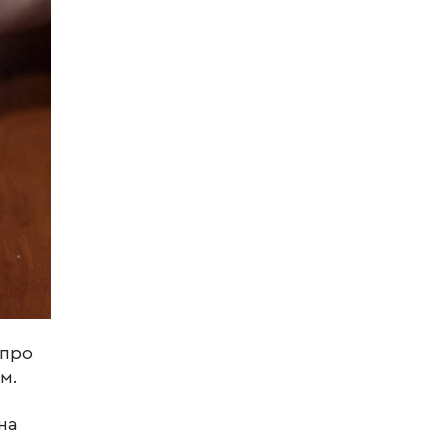
 про
м.
на