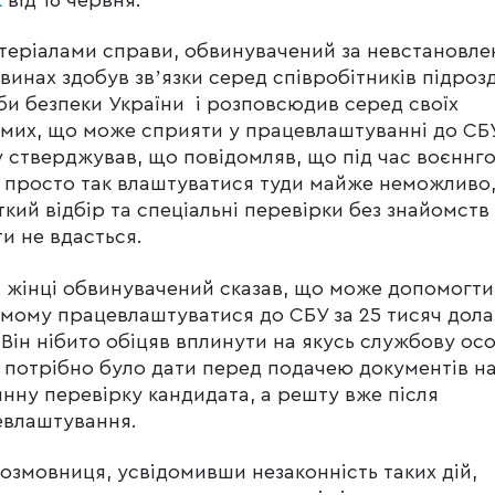
теріалами справи, обвинувачений за невстановле
винах здобув звʼязки серед співробітників підрозд
и безпеки України і розповсюдив серед своїх
мих, що може сприяти у працевлаштуванні до СБ
 стверджував, що повідомляв, що під час воєннг
 просто так влаштуватися туди майже неможливо,
кий відбір та спеціальні перевірки без знайомств
и не вдасться.
 жінці обвинувачений сказав, що може допомогти 
мому працевлаштуватися до СБУ за 25 тисяч дола
Він нібито обіцяв вплинути на якусь службову осо
 потрібно було дати перед подачею документів н
нну перевірку кандидата, а решту вже після
евлаштування.
озмовниця, усвідомивши незаконність таких дій,