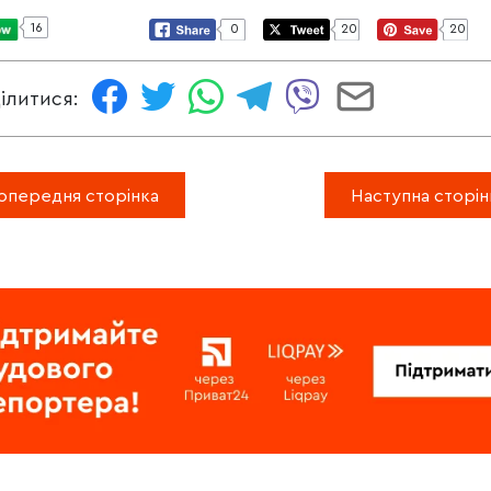
16
0
20
20
ілитися:
опередня сторінка
Наступна сторін