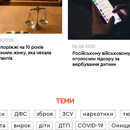
08.2026
06.08.2026
апоріжжі на 10 років
знили жінку, яка чекала
Російському військовому
пантів
оголосили підозру за
вербування дитини
ТЕМИ
ки
ДФС
зброя
ЗСУ
наркотики
т
та
вирок
діти
ДТП
COVID-19
Онищ