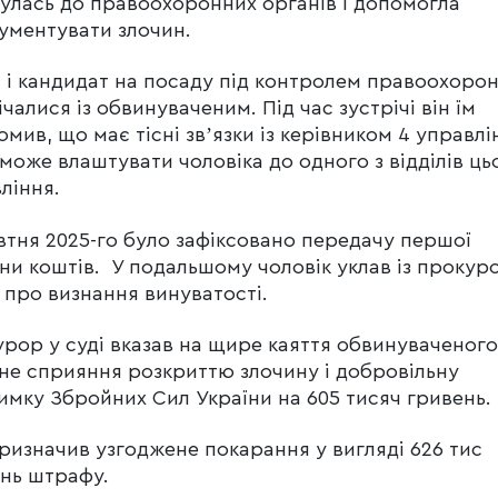
улась до правоохоронних органів і допомогла
ументувати злочин.
 і кандидат на посаду під контролем правоохорон
ічалися із обвинуваченим. Під час зустрічі він їм
омив, що має тісні звʼязки із керівником 4 управлі
 може влаштувати чоловіка до одного з відділів ць
ління.
втня 2025-го було зафіксовано передачу першої
ни коштів. У подальшому чоловік уклав із проку
 про визнання винуватості.
рор у суді вказав на щире каяття обвинуваченого
не сприяння розкриттю злочину і добровільну
имку Збройних Сил України на 605 тисяч гривень.
ризначив узгоджене покарання у вигляді 626 тис
нь штрафу.