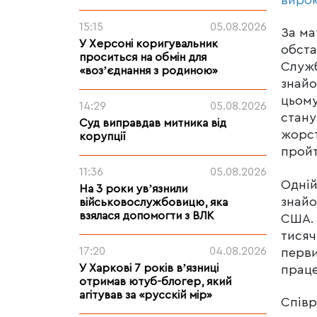
15:15
05.08.2026
За ма
У Херсоні коригувальник
обста
проситься на обмін для
Служб
«возʼєднання з родиною»
знайо
цьому
14:29
05.08.2026
стану
Суд виправдав митника від
жорст
корупції
пройт
11:36
05.08.2026
Одній
На 3 роки увʼязнили
знайо
військовослужбовицю, яка
взялася допомогти з ВЛК
США. 
тисяч
17:20
04.08.2026
перви
У Харкові 7 років вʼязниці
прац
отримав ютуб-блогер, який
агітував за «русскій мір»
Співр