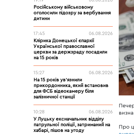
19:19
06.08.2026
Російському військовому
оголосили підозру за вербування
дитини
17:45
06.08.2026
Клірика Донецької єпархії
Української православної
церкви за держзраду посадили
на 15 років
15:27
06.08.2026
На 15 років увʼязнили
прикордонника, який встановив
для ФСБ відеокамеру біля
залізничної станції
Печер
10:28
06.08.2026
визна
У Луцьку ексначальник відділу
патрульної поліції, затриманий на
Про 
хабарі, пішов на угоду
виро