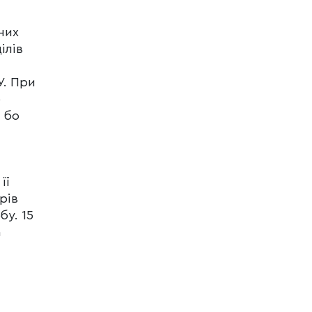
них
ілів
У. При
о
 бо
її
рів
бу. 15
а