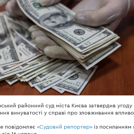
ський районний суд міста Києва затвердив угоду
ння винуватості у справі про зловживання впливо
це повідомляє
«Судовий репортер»
із посиланням 
к
від 16 червня.