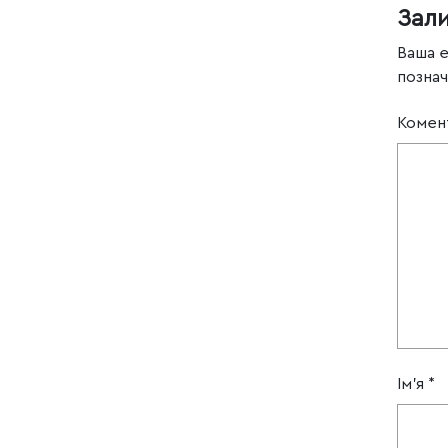
Зал
Ваша 
позна
Комен
Ім'я
*