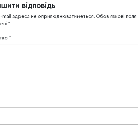
ишити відповідь
e-mail адреса не оприлюднюватиметься.
Обов’язкові поля
чені
*
тар
*