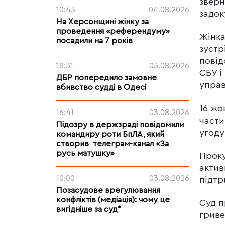
зверн
10:43
04.08.2026
задок
На Херсонщині жінку за
проведення «референдуму»
Жінка
посадили на 7 років
зустр
повід
18:31
03.08.2026
СБУ і
ДБР попередило замовне
управ
вбивство судді в Одесі
16 жо
16:41
03.08.2026
части
Підозру в держзраді повідомили
угоду
командиру роти БпЛА, який
створив телеграм-канал «За
русь матушку»
Проку
актив
10:00
03.08.2026
підтр
Позасудове врегулювання
конфліктів (медіація): чому це
Суд п
вигідніше за суд*
гриве