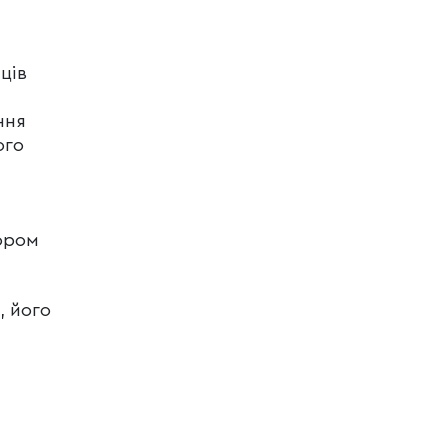
ців
ння
ого
рором
, його