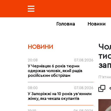
Головна
Новини
Чол
НОВИНИ
ти
20:08
07.08.2026
за
У Чернівцях 6 років тюрми
одержав чоловік, який радів
російським обстрілам
П’ятни
08:00
07.08.2026
У Запоріжжі на 10 років увʼязнили
жінку, яка чекала окупантів