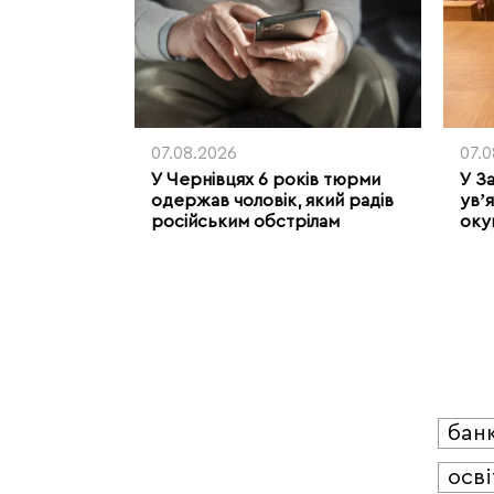
07.08.2026
07.
У Чернівцях 6 років тюрми
У З
одержав чоловік, який радів
увʼя
російським обстрілам
оку
бан
осві