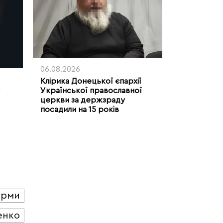
06.08.2026
Клірика Донецької єпархії
Української православної
церкви за держзраду
посадили на 15 років
юрми
енко