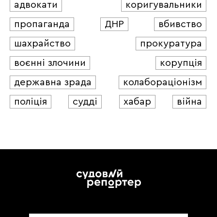
адвокати
коригувальники
пропаганда
ДНР
вбивство
шахрайство
прокуратура
воєнні злочини
корупція
державна зрада
колабораціонізм
поліція
судді
хабар
війна