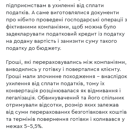
підприємствам в ухиленні від сплати
податків. А саме виготовлялися документи
про нібито проведені господарські операції з
фіктивними компаніями, щоб можна було
задекларувати податковий кредит із податку
на додану вартість і занизити суму такого
податку до бюджету.
Гроші, які перераховувались між компаніями,
виводились у готівку і поверталися клієнту.
Гроші мали злочинне походження – внаслідок
ухилення від сплати податків, тому їх
конвертація розцінювалася як відмивання і
легалізація. Обвинувачений та його спільник
отримували відсотки, розмір яких залежав
від суми перерахованих безготівкових коштів
та термінів повернення готівки і коливався у
межах 5-5,5%.