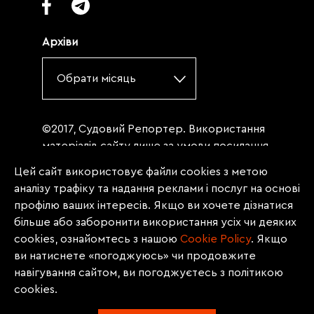
Архіви
Обрати місяць
©2017, Судовий Репортер. Використання
матеріалів сайту лише за умови посилання
(для інтернет-видань - гіперпосилання) на
Цей сайт використовує файли cookies з метою
«Судовий репортер» не нижче третього
аналізу трафіку та надання реклами і послуг на основі
абзацу. Матеріали, щодо яких міститься
профілю ваших інтересів. Якщо ви хочете дізнатися
заборона на повну републікацію
більше або заборонити використання усіх чи деяких
(передрук, копіювання, відтворення або
cookies, ознайомтесь з нашою
Сookie Policy
. Якщо
інше використання), заборонено
ви натиснете «погоджуюсь» чи продовжите
передруковувати без згоди редакції.
навігування сайтом, ви погоджуєтесь з політикою
Матеріали з позначкою PROMOTED, ЗА
cookies.
ПІДТРИМКИ, * публікуються на правах
реклами.