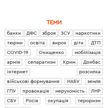
ТЕМИ
банки
ДФС
зброя
ЗСУ
наркотики
тюрми
освіта
вирок
діти
ДТП
COVID-19
Онищенко
мобілізація
армія
сепаратизм
Крим
Донбас
інтернет
розсилка
військові формування
НАБУ
земля
ГПУ
провокація
нерухомість
ЛНР
СБУ
Росія
окупація
тероризм