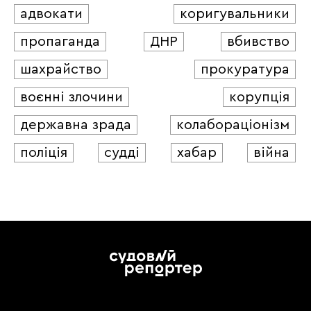
адвокати
коригувальники
пропаганда
ДНР
вбивство
шахрайство
прокуратура
воєнні злочини
корупція
державна зрада
колабораціонізм
поліція
судді
хабар
війна