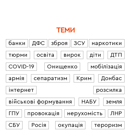
ТЕМИ
банки
ДФС
зброя
ЗСУ
наркотики
тюрми
освіта
вирок
діти
ДТП
COVID-19
Онищенко
мобілізація
армія
сепаратизм
Крим
Донбас
інтернет
розсилка
військові формування
НАБУ
земля
ГПУ
провокація
нерухомість
ЛНР
СБУ
Росія
окупація
тероризм