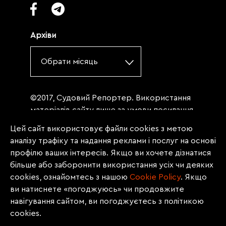
Архіви
Обрати місяць
©2017, Судовий Репортер. Використання
матеріалів сайту лише за умови посилання
(для інтернет-видань - гіперпосилання) на
Цей сайт використовує файли cookies з метою
«Судовий репортер» не нижче третього
аналізу трафіку та надання реклами і послуг на основі
абзацу. Матеріали, щодо яких міститься
профілю ваших інтересів. Якщо ви хочете дізнатися
заборона на повну републікацію
більше або заборонити використання усіх чи деяких
(передрук, копіювання, відтворення або
cookies, ознайомтесь з нашою
Сookie Policy
. Якщо
інше використання), заборонено
ви натиснете «погоджуюсь» чи продовжите
передруковувати без згоди редакції.
навігування сайтом, ви погоджуєтесь з політикою
Матеріали з позначкою PROMOTED, ЗА
cookies.
ПІДТРИМКИ, * публікуються на правах