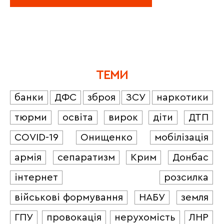
ТЕМИ
банки
ДФС
зброя
ЗСУ
наркотики
тюрми
освіта
вирок
діти
ДТП
COVID-19
Онищенко
мобілізація
армія
сепаратизм
Крим
Донбас
інтернет
розсилка
військові формування
НАБУ
земля
ГПУ
провокація
нерухомість
ЛНР