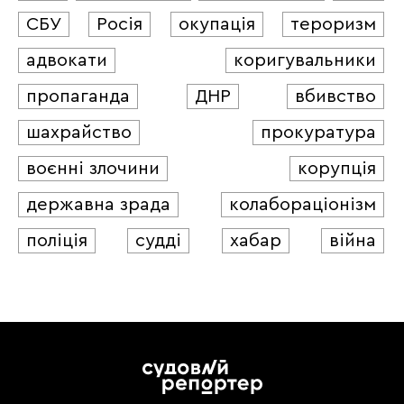
СБУ
Росія
окупація
тероризм
адвокати
коригувальники
пропаганда
ДНР
вбивство
шахрайство
прокуратура
воєнні злочини
корупція
державна зрада
колабораціонізм
поліція
судді
хабар
війна