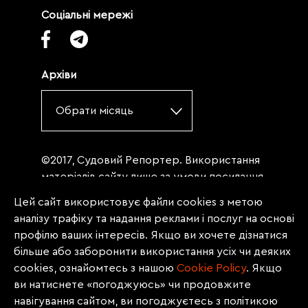
Соціальні мережі
Архіви
Обрати місяць
©2017, Судовий Репортер. Використання
матеріалів сайту лише за умови посилання
(для інтернет-видань - гіперпосилання) на
Цей сайт використовує файли cookies з метою
«Судовий репортер» не нижче третього
аналізу трафіку та надання реклами і послуг на основі
абзацу. Матеріали, щодо яких міститься
профілю ваших інтересів. Якщо ви хочете дізнатися
заборона на повну републікацію
більше або заборонити використання усіх чи деяких
(передрук, копіювання, відтворення або
cookies, ознайомтесь з нашою
Сookie Policy
. Якщо
інше використання), заборонено
ви натиснете «погоджуюсь» чи продовжите
передруковувати без згоди редакції.
навігування сайтом, ви погоджуєтесь з політикою