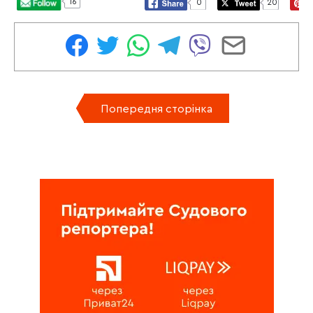
16
0
20
Попередня сторінка