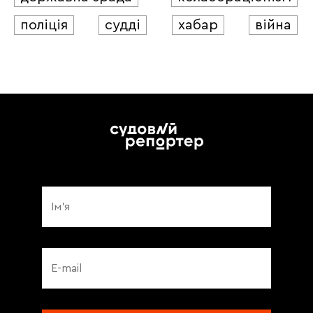
поліція
судді
хабар
війна