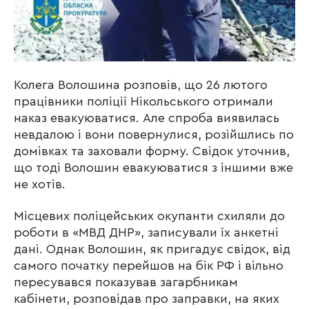
Колега Волошина розповів, що 26 лютого
працівники поліції Нікольського отримали
наказ евакуюватися. Але спроба виявилась
невдалою і вони повернулися, розійшлись по
домівках та заховали форму. Свідок уточнив,
що тоді Волошин евакуюватися з іншими вже
не хотів.
Місцевих поліцейських окупанти схиляли до
роботи в «МВД ДНР», записували їх анкетні
дані. Однак Волошин, як пригадує свідок, від
самого початку перейшов на бік РФ і вільно
пересувався показував загарбникам
кабінети, розповідав про заправки, на яких