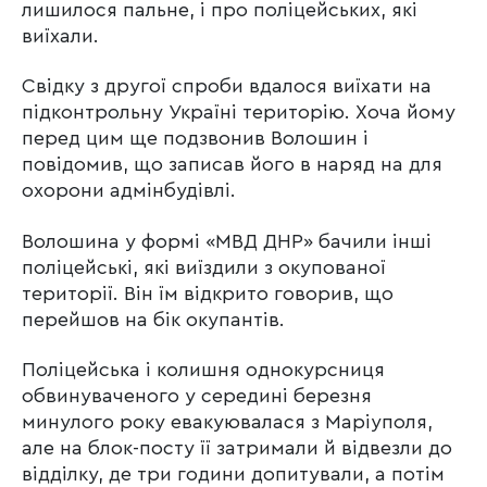
лишилося пальне, і про поліцейських, які
виїхали.
Свідку з другої спроби вдалося виїхати на
підконтрольну Україні територію. Хоча йому
перед цим ще подзвонив Волошин і
повідомив, що записав його в наряд на для
охорони адмінбудівлі.
Волошина у формі «МВД ДНР» бачили інші
поліцейські, які виїздили з окупованої
території. Він їм відкрито говорив, що
перейшов на бік окупантів.
Поліцейська і колишня однокурсниця
обвинуваченого у середині березня
минулого року евакуювалася з Маріуполя,
але на блок-посту її затримали й відвезли до
відділку, де три години допитували, а потім