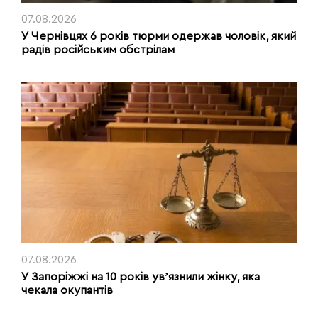
07.08.2026
У Чернівцях 6 років тюрми одержав чоловік, який
радів російським обстрілам
07.08.2026
У Запоріжжі на 10 років увʼязнили жінку, яка
чекала окупантів