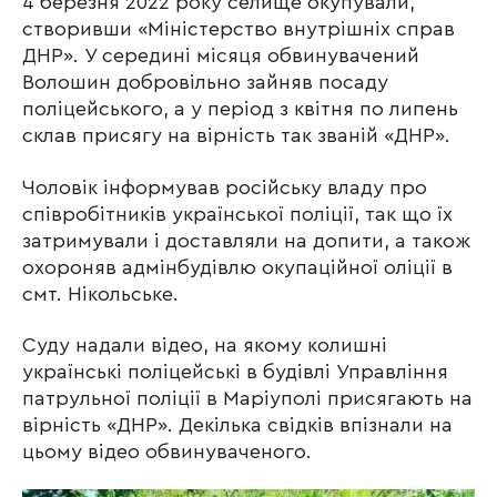
4 березня 2022 року селище окупували,
створивши «Міністерство внутрішніх справ
ДНР». У середині місяця обвинувачений
Волошин добровільно зайняв посаду
поліцейського, а у період з квітня по липень
склав присягу на вірність так званій «ДНР».
Чоловік інформував російську владу про
співробітників української поліції, так що їх
затримували і доставляли на допити, а також
охороняв адмінбудівлю окупаційної оліції в
смт. Нікольське.
Суду надали відео, на якому колишні
українські поліцейські в будівлі Управління
патрульної поліції в Маріуполі присягають на
вірність «ДНР». Декілька свідків впізнали на
цьому відео обвинуваченого.