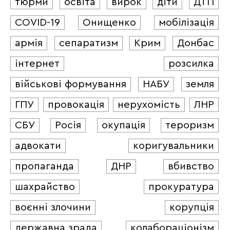
тюрми
освіта
вирок
діти
ДТП
COVID-19
Онищенко
мобілізація
армія
сепаратизм
Крим
Донбас
інтернет
розсилка
військові формування
НАБУ
земля
ГПУ
провокація
нерухомість
ЛНР
СБУ
Росія
окупація
тероризм
адвокати
коригувальники
пропаганда
ДНР
вбивство
шахрайство
прокуратура
воєнні злочини
корупція
державна зрада
колабораціонізм