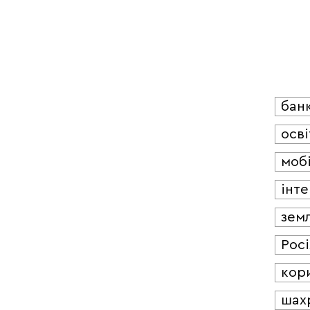
бан
осві
мобі
інт
зем
Росі
кор
шах