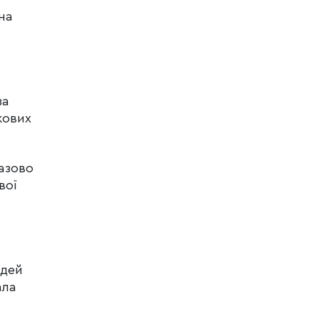
на
за
кових
азово
вої
юдей
ала