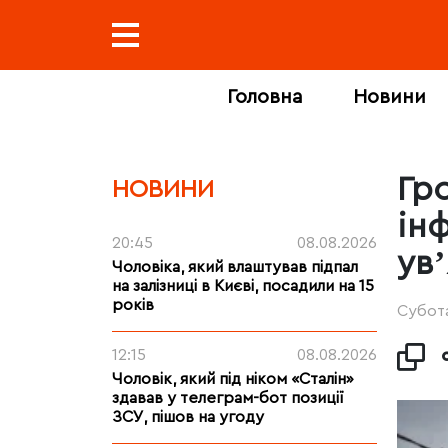
Головна
Новини
Гр
НОВИНИ
ін
20:45
08.08.2026
увʼ
Чоловіка, який влаштував підпал
на залізниці в Києві, посадили на 15
років
Субота
12:15
08.08.2026
Чоловік, який під ніком «Сталін»
здавав у телеграм-бот позиції
ЗСУ, пішов на угоду