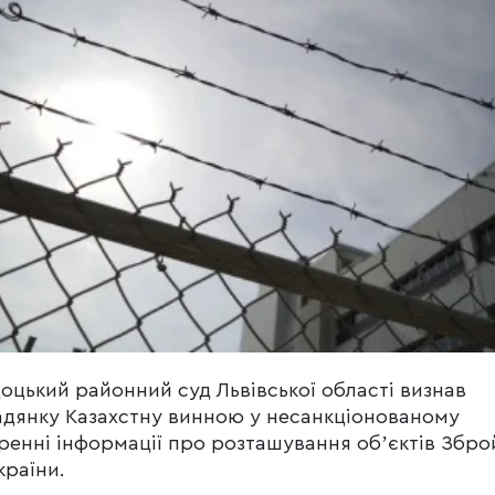
оцький районний суд Львівської області визнав
дянку Казахстну винною у несанкціонованому
енні інформації про розташування обʼєктів Збро
країни.