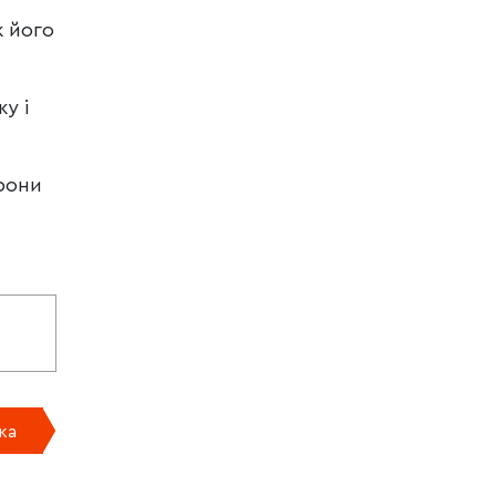
к його
у і
рони
ка