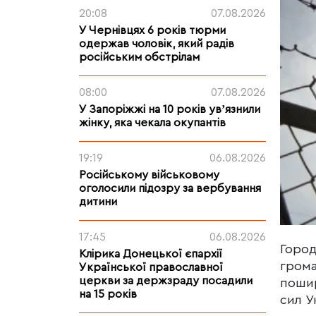
20:08
07.08.2026
У Чернівцях 6 років тюрми
одержав чоловік, який радів
російським обстрілам
08:00
07.08.2026
У Запоріжжі на 10 років увʼязнили
жінку, яка чекала окупантів
19:19
06.08.2026
Російському військовому
оголосили підозру за вербування
дитини
17:45
06.08.2026
Город
Клірика Донецької єпархії
грома
Української православної
церкви за держзраду посадили
пошир
на 15 років
сил У