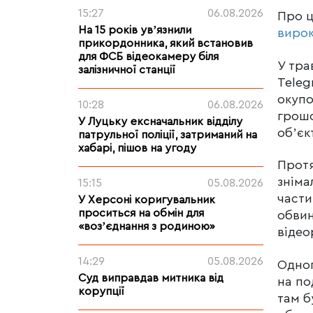
15:27
06.08.2026
Про 
На 15 років увʼязнили
виро
прикордонника, який встановив
для ФСБ відеокамеру біля
У тра
залізничної станції
Teleg
окупо
10:28
06.08.2026
грошо
У Луцьку ексначальник відділу
обʼєкт
патрульної поліції, затриманий на
хабарі, пішов на угоду
Протя
зніма
15:15
05.08.2026
части
У Херсоні коригувальник
проситься на обмін для
обвин
«возʼєднання з родиною»
відео
14:29
05.08.2026
Одног
Суд виправдав митника від
на по
корупції
там б