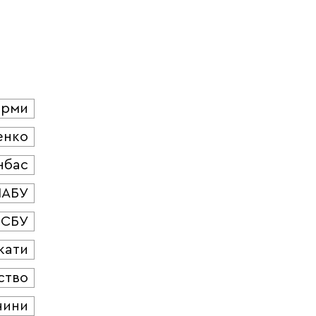
юрми
енко
нбас
НАБУ
СБУ
кати
ство
чини