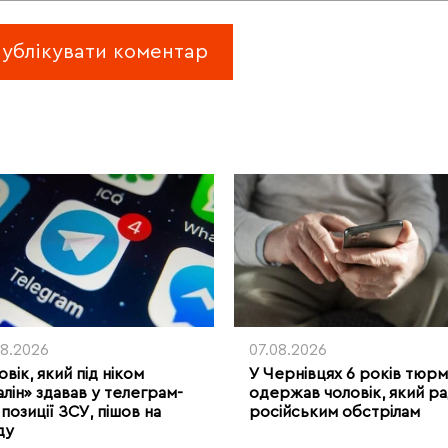
08.2026
07.08.2026
вік, який під ніком
У Чернівцях 6 років тюр
алін» здавав у телеграм-
одержав чоловік, який ра
позиції ЗСУ, пішов на
російським обстрілам
ду