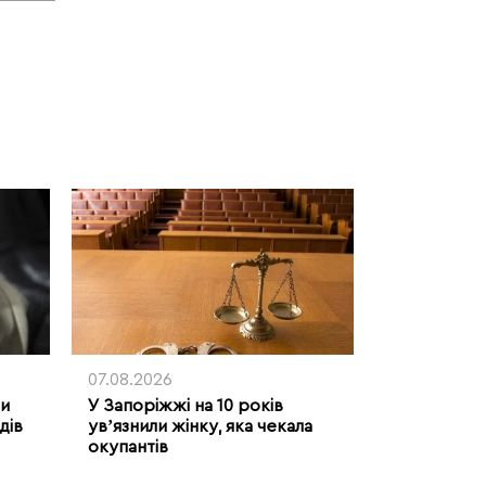
07.08.2026
ми
У Запоріжжі на 10 років
дів
увʼязнили жінку, яка чекала
окупантів