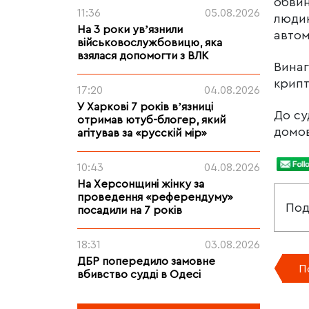
обвин
11:36
05.08.2026
людин
На 3 роки увʼязнили
автом
військовослужбовицю, яка
взялася допомогти з ВЛК
Винаг
крипт
17:20
04.08.2026
У Харкові 7 років вʼязниці
До су
отримав ютуб-блогер, який
домов
агітував за «русскій мір»
10:43
04.08.2026
На Херсонщині жінку за
проведення «референдуму»
Под
посадили на 7 років
18:31
03.08.2026
ДБР попередило замовне
П
вбивство судді в Одесі