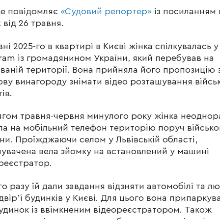
це повідомляє
«Судовий репортер»
із посиланням 
к
від 26 травня.
вні 2025-го в квартирі в Києві жінка спілкувалась у
ram із громадянином України, який перебував на
ваній території. Вона прийняла його пропозицію 
ву винагороду знімати відео розташування війсь
ів.
гом травня-червня минулого року жінка неоднор
ла на мобільний телефон територію поруч військо
ни. Проїжджаючи селом у Львівській області,
увачена вела зйомку на встановлений у машині
реєстратор.
о разу їй дали завдання відзняти автомобілі та л
двірʼї будинків у Києві. Для цього вона припаркув
удинок із ввімкненим відеореєстратором. Також