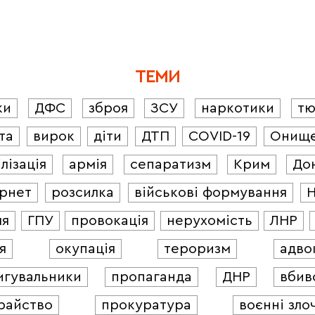
ТЕМИ
ки
ДФС
зброя
ЗСУ
наркотики
т
та
вирок
діти
ДТП
COVID-19
Онищ
лізація
армія
сепаратизм
Крим
До
ернет
розсилка
військові формування
ля
ГПУ
провокація
нерухомість
ЛНР
я
окупація
тероризм
адво
игувальники
пропаганда
ДНР
вбив
райство
прокуратура
воєнні зло