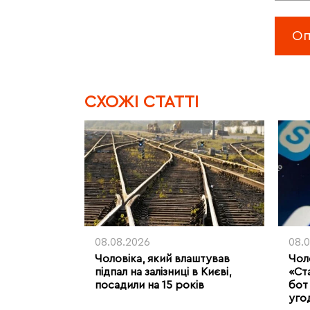
CХОЖІ СТАТТІ
08.08.2026
08.
Чоловіка, який влаштував
Чоло
підпал на залізниці в Києві,
«Ст
посадили на 15 років
бот 
уго