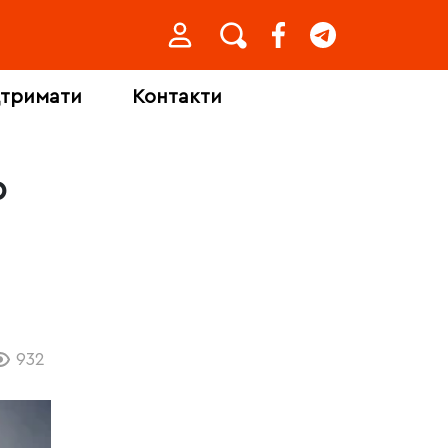
дтримати
Контакти
р
932