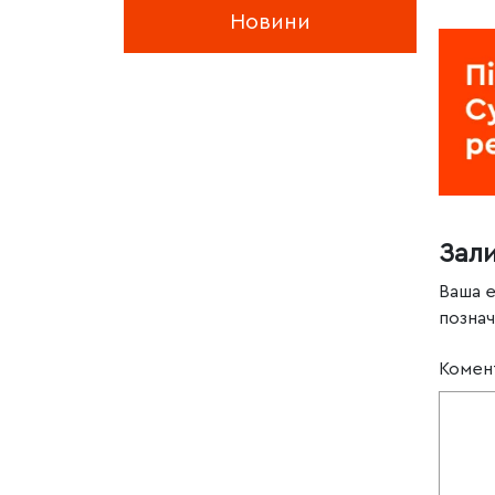
Новини
Зал
Ваша 
позна
Комен