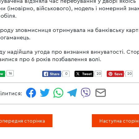
увачена відзняла час перебування у дворі якоїсь
и (імовірно, військового), модель і номерний зна
обіля.
роду зловмисниця отримувала на банківську картк
огаманець.
ду надійшла угода про визнання винуватості. Сто
илися про 6 років позбавлення волі.
16
0
20
20
ілитися:
опередня сторінка
Наступна сторін