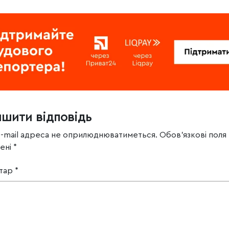
ишити відповідь
e-mail адреса не оприлюднюватиметься.
Обов’язкові поля
чені
*
тар
*