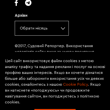
Архіви
Обрати місяць
©2017, Судовий Репортер. Використання
матеріалів сайту лише за умови посилання
(для інтернет-видань - гіперпосилання) на
Цей сайт використовує файли cookies з метою
«Судовий репортер» не нижче третього
аналізу трафіку та надання реклами і послуг на основі
абзацу. Матеріали, щодо яких міститься
профілю ваших інтересів. Якщо ви хочете дізнатися
заборона на повну републікацію
більше або заборонити використання усіх чи деяких
(передрук, копіювання, відтворення або
cookies, ознайомтесь з нашою
Сookie Policy
. Якщо
інше використання), заборонено
ви натиснете «погоджуюсь» чи продовжите
передруковувати без згоди редакції.
навігування сайтом, ви погоджуєтесь з політикою
Матеріали з позначкою PROMOTED, ЗА
cookies.
ПІДТРИМКИ, * публікуються на правах