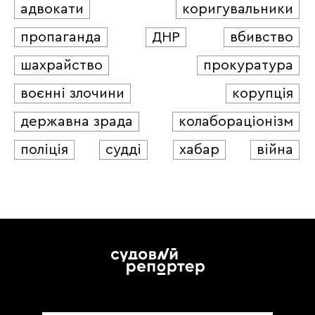
адвокати
коригувальники
пропаганда
ДНР
вбивство
шахрайство
прокуратура
воєнні злочини
корупція
державна зрада
колабораціонізм
поліція
судді
хабар
війна