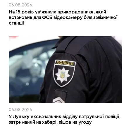
06.08.2026
На 15 років увʼязнили прикордонника, який
встановив для ФСБ відеокамеру біля залізничної
станції
06.08.2026
У Луцьку ексначальник відділу патрульної поліції,
затриманий на хабарі, пішов на угоду