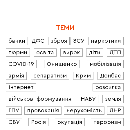
ТЕМИ
банки
ДФС
зброя
ЗСУ
наркотики
тюрми
освіта
вирок
діти
ДТП
COVID-19
Онищенко
мобілізація
армія
сепаратизм
Крим
Донбас
інтернет
розсилка
військові формування
НАБУ
земля
ГПУ
провокація
нерухомість
ЛНР
СБУ
Росія
окупація
тероризм