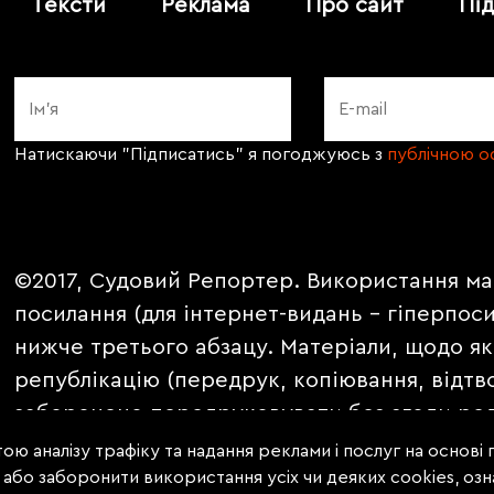
Тексти
Реклама
Про сайт
Пі
Натискаючи "Підписатись" я погоджуюсь з
публічною 
©2017, Судовий Репортер. Використання ма
посилання (для інтернет-видань - гіперпос
нижче третього абзацу. Матеріали, щодо як
републікацію (передрук, копіювання, відтв
заборонено передруковувати без згоди ред
PROMOTED, ЗА ПІДТРИМКИ, * публікуються 
ою аналізу трафіку та надання реклами і послуг на основі
е або заборонити використання усіх чи деяких cookies, о