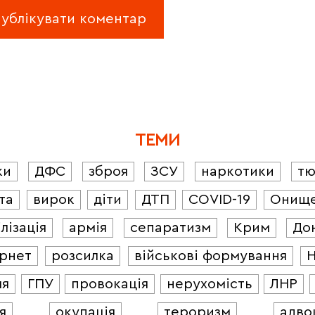
ТЕМИ
ки
ДФС
зброя
ЗСУ
наркотики
т
та
вирок
діти
ДТП
COVID-19
Онищ
лізація
армія
сепаратизм
Крим
До
ернет
розсилка
військові формування
ля
ГПУ
провокація
нерухомість
ЛНР
я
окупація
тероризм
адво