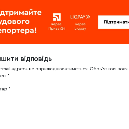
ишити відповідь
e-mail адреса не оприлюднюватиметься.
Обов’язкові поля
чені
*
тар
*