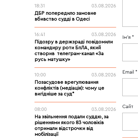
18:31
03.08.2026
ДБР попередило замовне
вбивство судді в Одесі
16:41
03.08.2026
Ім'я
*
Підозру в держзраді повідомили
командиру роти БпЛА, який
створив телеграм-канал «За
русь матушку»
Email
*
10:00
03.08.2026
Позасудове врегулювання
конфліктів (медіація): чому це
вигідніше за суд*
Сайт
08:00
03.08.2026
На звільнення подали суддю, за
рішеннями якого 83 чоловіків
отримали відстрочки від
мобілізації