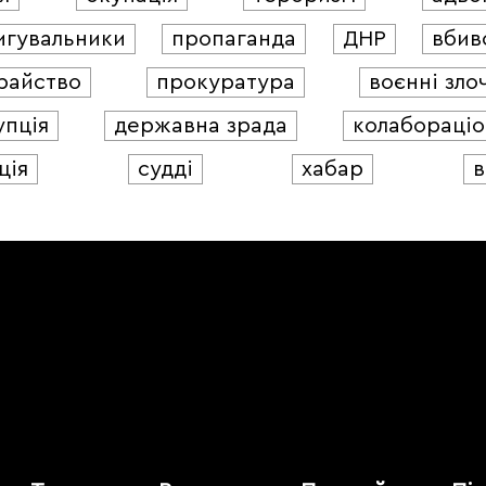
игувальники
пропаганда
ДНР
вбив
райство
прокуратура
воєнні зло
упція
державна зрада
колабораціо
ція
судді
хабар
в