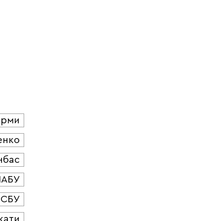
юрми
енко
нбас
НАБУ
СБУ
кати