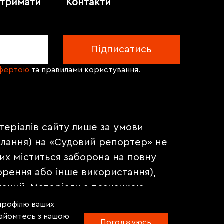
дтримати
Контакти
офертою
та правилами користування.
теріалів сайту лише за умови
илання) на «Судовий репортер» не
их міститься заборона на повну
орення або інше використання),
акції. Матеріали з позначкою
на правах реклами.
 профілю ваших
знайомтесь з нашою
Погоджуюсь