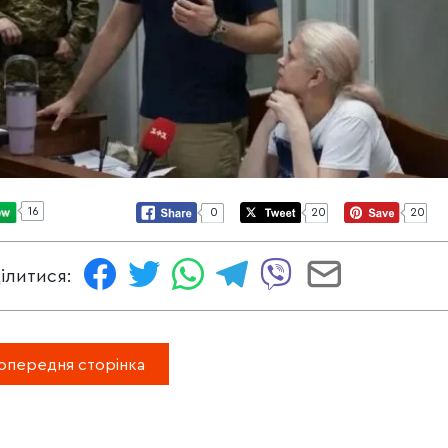
16
0
20
20
ілитися:
опередня сторінка