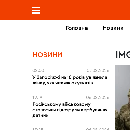
Головна
Новини
IM
НОВИНИ
08:00
07.08.2026
У Запоріжжі на 10 років увʼязнили
жінку, яка чекала окупантів
19:19
06.08.2026
Російському військовому
оголосили підозру за вербування
дитини