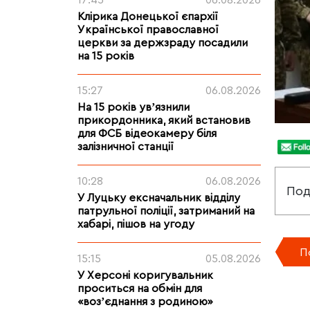
17:45
06.08.2026
Клірика Донецької єпархії
Української православної
церкви за держзраду посадили
на 15 років
15:27
06.08.2026
На 15 років увʼязнили
прикордонника, який встановив
для ФСБ відеокамеру біля
залізничної станції
10:28
06.08.2026
Под
У Луцьку ексначальник відділу
патрульної поліції, затриманий на
хабарі, пішов на угоду
П
15:15
05.08.2026
У Херсоні коригувальник
проситься на обмін для
«возʼєднання з родиною»