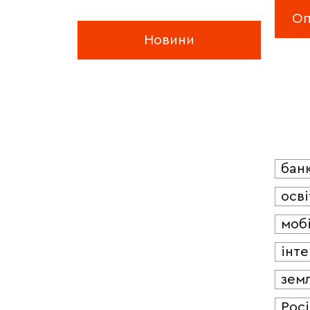
Новини
бан
осві
мобі
інт
зем
Росі