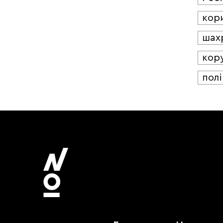
кор
шах
кор
полі