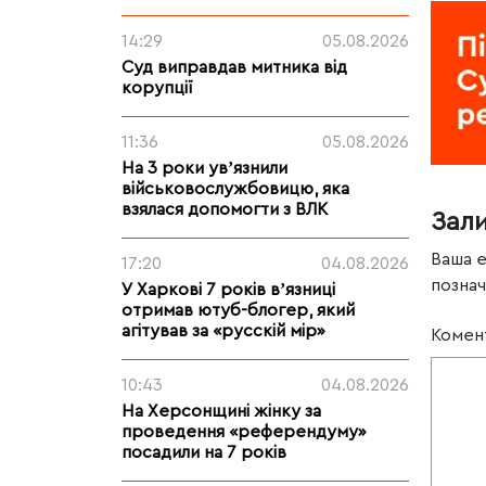
14:29
05.08.2026
Суд виправдав митника від
корупції
11:36
05.08.2026
На 3 роки увʼязнили
військовослужбовицю, яка
взялася допомогти з ВЛК
Зал
Ваша 
17:20
04.08.2026
позна
У Харкові 7 років вʼязниці
отримав ютуб-блогер, який
агітував за «русскій мір»
Комен
10:43
04.08.2026
На Херсонщині жінку за
проведення «референдуму»
посадили на 7 років