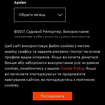
Архіви
Обрати місяць
©2017, Судовий Репортер. Використання
матеріалів сайту лише за умови посилання
(для інтернет-видань - гіперпосилання) на
Цей сайт використовує файли cookies з метою
«Судовий репортер» не нижче третього
аналізу трафіку та надання реклами і послуг на основі
абзацу. Матеріали, щодо яких міститься
профілю ваших інтересів. Якщо ви хочете дізнатися
заборона на повну републікацію
більше або заборонити використання усіх чи деяких
(передрук, копіювання, відтворення або
cookies, ознайомтесь з нашою
Сookie Policy
. Якщо
інше використання), заборонено
ви натиснете «погоджуюсь» чи продовжите
передруковувати без згоди редакції.
навігування сайтом, ви погоджуєтесь з політикою
Матеріали з позначкою PROMOTED, ЗА
cookies.
ПІДТРИМКИ, * публікуються на правах
реклами.
Погоджуюсь