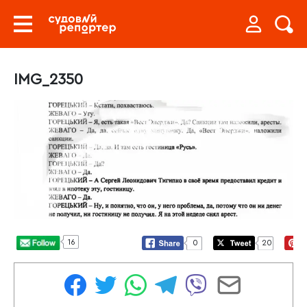
IMG_2350
16
0
20