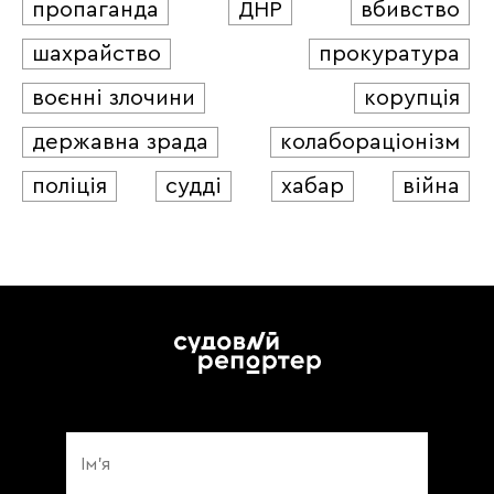
пропаганда
ДНР
вбивство
шахрайство
прокуратура
воєнні злочини
корупція
державна зрада
колабораціонізм
поліція
судді
хабар
війна