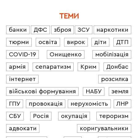
ТЕМИ
банки
ДФС
зброя
ЗСУ
наркотики
тюрми
освіта
вирок
діти
ДТП
COVID-19
Онищенко
мобілізація
армія
сепаратизм
Крим
Донбас
інтернет
розсилка
військові формування
НАБУ
земля
ГПУ
провокація
нерухомість
ЛНР
СБУ
Росія
окупація
тероризм
адвокати
коригувальники