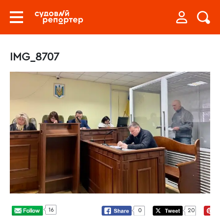
IMG_8707
16
0
20