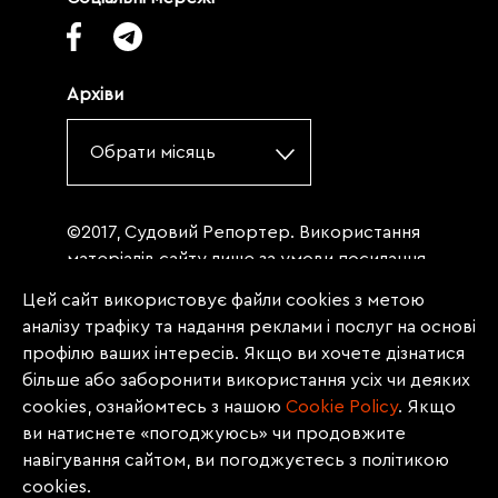
Архіви
Обрати місяць
©2017, Судовий Репортер. Використання
матеріалів сайту лише за умови посилання
(для інтернет-видань - гіперпосилання) на
Цей сайт використовує файли cookies з метою
«Судовий репортер» не нижче третього
аналізу трафіку та надання реклами і послуг на основі
абзацу. Матеріали, щодо яких міститься
профілю ваших інтересів. Якщо ви хочете дізнатися
заборона на повну републікацію
більше або заборонити використання усіх чи деяких
(передрук, копіювання, відтворення або
cookies, ознайомтесь з нашою
Сookie Policy
. Якщо
інше використання), заборонено
ви натиснете «погоджуюсь» чи продовжите
передруковувати без згоди редакції.
навігування сайтом, ви погоджуєтесь з політикою
Матеріали з позначкою PROMOTED, ЗА
cookies.