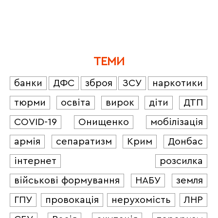
ТЕМИ
банки
ДФС
зброя
ЗСУ
наркотики
тюрми
освіта
вирок
діти
ДТП
COVID-19
Онищенко
мобілізація
армія
сепаратизм
Крим
Донбас
інтернет
розсилка
військові формування
НАБУ
земля
ГПУ
провокація
нерухомість
ЛНР