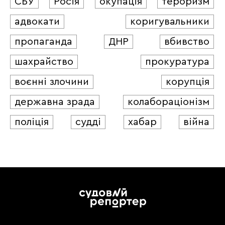
СБУ
Росія
окупація
тероризм
адвокати
коригувальники
пропаганда
ДНР
вбивство
шахрайство
прокуратура
воєнні злочини
корупція
державна зрада
колабораціонізм
поліція
судді
хабар
війна