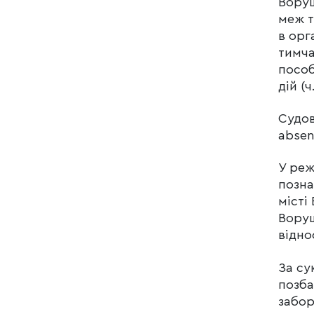
Воруш
меж т
в орг
тимча
пособ
дій (ч
Судов
absen
У реж
позна
місті
Воруш
відно
За су
позба
забор