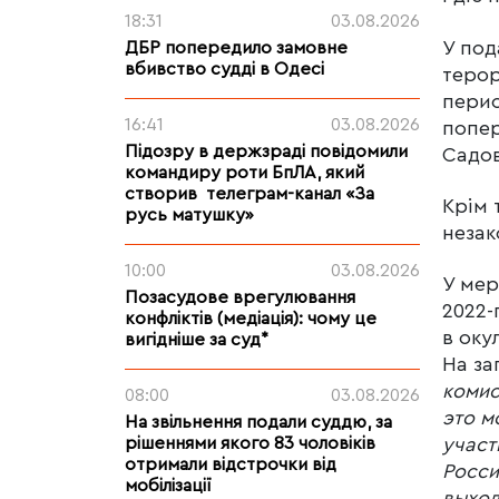
18:31
03.08.2026
У под
ДБР попередило замовне
вбивство судді в Одесі
терор
перио
16:41
03.08.2026
попер
Підозру в держзраді повідомили
Садов
командиру роти БпЛА, який
створив телеграм-канал «За
Крім 
русь матушку»
незак
10:00
03.08.2026
У мер
Позасудове врегулювання
2022-
конфліктів (медіація): чому це
в оку
вигідніше за суд*
На з
комис
08:00
03.08.2026
это м
На звільнення подали суддю, за
рішеннями якого 83 чоловіків
участ
отримали відстрочки від
Росси
мобілізації
выход