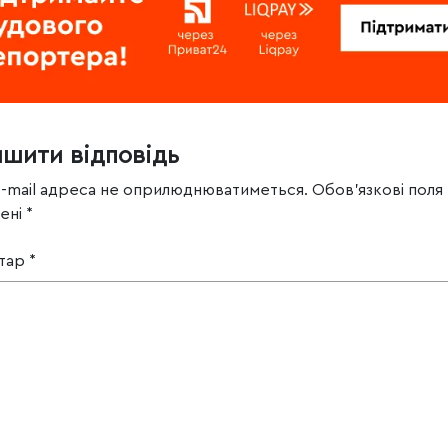
ишити відповідь
e-mail адреса не оприлюднюватиметься.
Обов’язкові поля
чені
*
тар
*