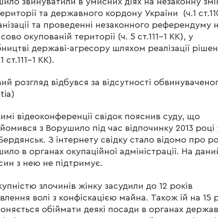
ило звинуватили в умисних діях на незаконну змі
ериторії та державного кордону України (ч.1 ст.110
анізації та проведенні незаконного референдуму 
сово окупованій території (ч. 5 ст.111-1 КК), у
ництві державі-агресору шляхом реалізації рішен
.1 ст.111-1 КК).
ий розгляд відбувся за відсутності обвинуваченог
tia)
имі відеоконференції свідок пояснив суду, що
йомився з Ворушило під час відпочинку 2013 році 
 Бердянськ. З інтернету свідку стало відомо про р
ило в органах окупаційної адміністрації. На дани
син з нею не підтримує.
купністю злочинів жінку засудили до 12 років
влення волі з конфіскацією майна. Також їй на 15 
оняється обіймати деякі посади в органах держав