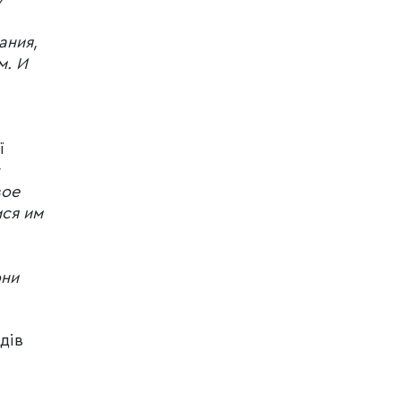
ания,
м. И
ї
вое
мся им
они
дів