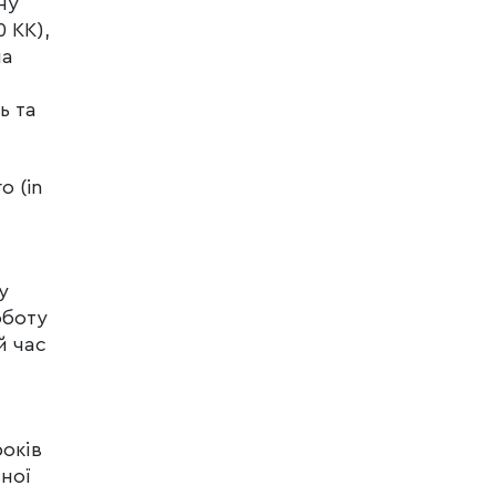
ну
 КК),
на
ь та
о (in
у
оботу
й час
років
ної