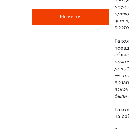
людей
прихо
Новини
здесь
поэто
Також
псевд
облас
пожел
дело
— это
возвр
закон
были 
Також
на са