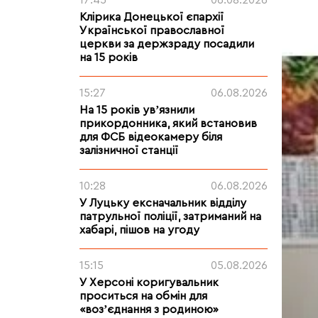
17:45
06.08.2026
Клірика Донецької єпархії
Української православної
церкви за держзраду посадили
на 15 років
15:27
06.08.2026
На 15 років увʼязнили
прикордонника, який встановив
для ФСБ відеокамеру біля
залізничної станції
10:28
06.08.2026
У Луцьку ексначальник відділу
патрульної поліції, затриманий на
хабарі, пішов на угоду
15:15
05.08.2026
У Херсоні коригувальник
проситься на обмін для
«возʼєднання з родиною»