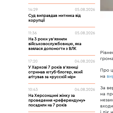
14:29
05.08.2026
Суд виправдав митника від
корупції
11:36
05.08.2026
На 3 роки увʼязнили
військовослужбовицю, яка
взялася допомогти з ВЛК
Рівне
грома
17:20
04.08.2026
У Харкові 7 років вʼязниці
Про ц
отримав ютуб-блогер, який
на
ви
агітував за «русскій мір»
За ве
10:43
04.08.2026
на пр
На Херсонщині жінку за
незак
проведення «референдуму»
посадили на 7 років
входи
і діє