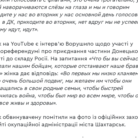
 наворачиваются слёзы на глаза и мы и говорим
дите у нас во вторник у нас основной день голосов
, в ДК, приходите во вторник, нет вдруг мы не успее
му идут, идут»
.
 на YouTube є інтервʼю Ворушило щодо участі у
ореферендумі про приєднання частини Донецько
ті до складу Росії. На запитання
«Что бы вы сейчас
али нашим бойцам, которые отстаивают наше бра
?»
жінка дає відповідь:
«Во первых мы низко кланяе
 очень большой подвиг, мы желаем им чтобы они
ащались в свои родные семьи, чтобы быстрей
чилась война, чтобы был мир во всем мире, чтобы 
все живы и здоровы»
.
 обвинувачену помітили на фото із офіційних захо
йті окупаційної адміністрації міста Шахтарськ.