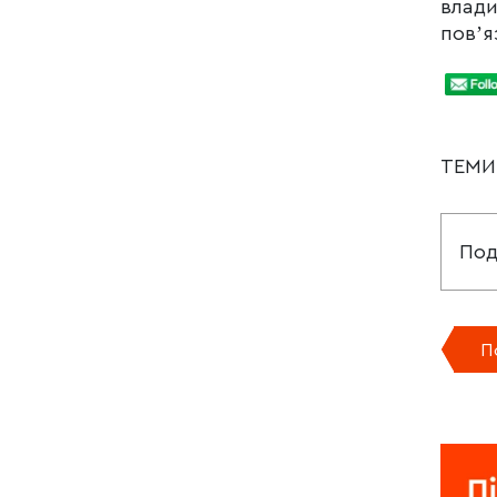
влади
повʼя
ТЕМ
Под
П