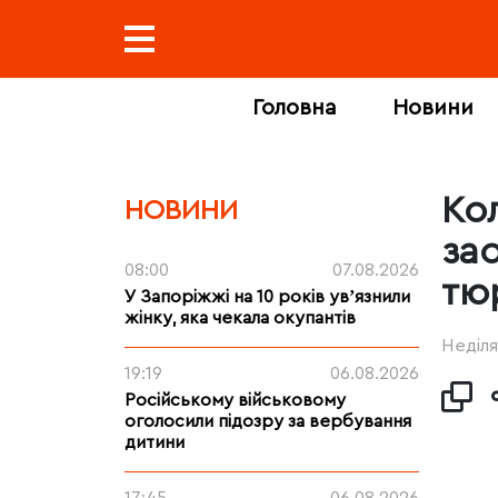
Головна
Новини
Ко
НОВИНИ
за
08:00
07.08.2026
тю
У Запоріжжі на 10 років увʼязнили
жінку, яка чекала окупантів
Неділя
19:19
06.08.2026
Російському військовому
оголосили підозру за вербування
дитини