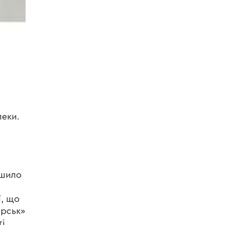
пеки.
ушило
ї, що
арськ»
і.