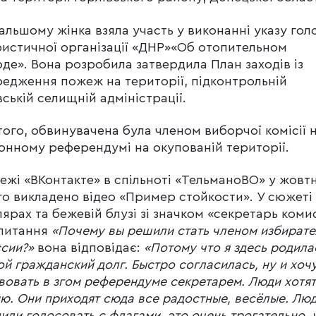
альшому жінка взяла участь у виконанні указу гол
истичної організації «ДНР»«Об отопительном
де». Вона розробила затвердила План заходів із
едження пожеж на території, підконтрольній
ській селищній адміністрації.
того, обвинувачена була членом виборчої комісії 
онному референдумі на окупованій території.
ежі «ВКонтакте» в спільноті «ТельманоВО» у жовтн
го викладено відео «Пример стойкости». У сюжеті
лярах та бежевій блузі зі значком «секретарь коми
апитання
«Почему вы решили стать членом избират
сии?»
вона відповідає:
«Потому что я здесь родила
ой гражданский долг. Быстро согласилась, ну и хоч
вовать в згом референдуме секретарем. Люди хотят
ю. Они приходят сюда все радостные, весёлые. Лю
или голосовать с флагами, это очень трогательно, 