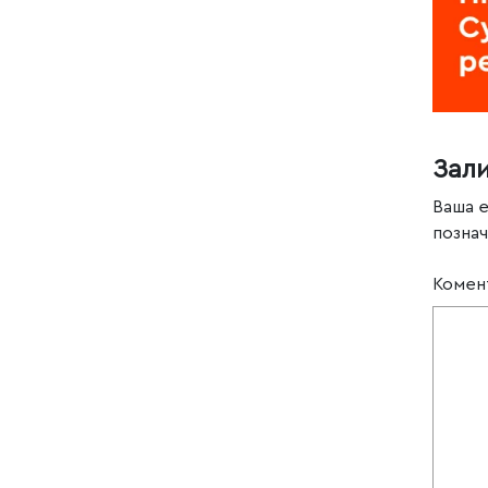
Зал
Ваша 
позна
Комен