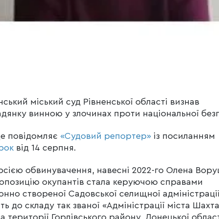
нський міський суд Рівненської області визнав
дянку винною у злочинах проти національної без
е повідомляє
«Судовий репортер»
із посиланням
рок
від 14 серпня.
рсією обвинувачення, навесні 2022-го Олена Вор
опозицію окупантів стала керуючою справами
онно створеної Садовської селищної адміністраці
ть до складу так званої «Адміністрації міста Шахт
 на території Горлівського району, Донецької област