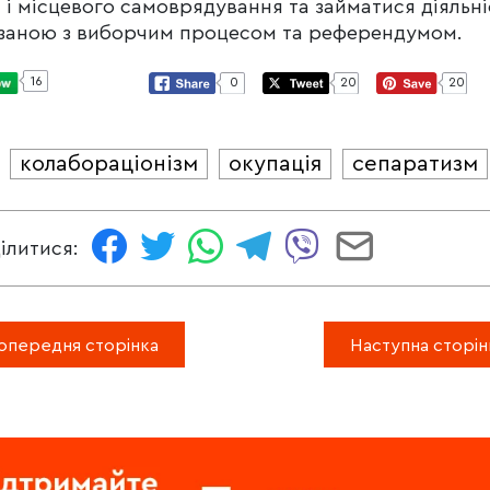
 і місцевого самоврядування та займатися діяльні
заною з виборчим процесом та референдумом.
16
0
20
20
колабораціонізм
окупація
сепаратизм
И
ілитися:
опередня сторінка
Наступна сторін