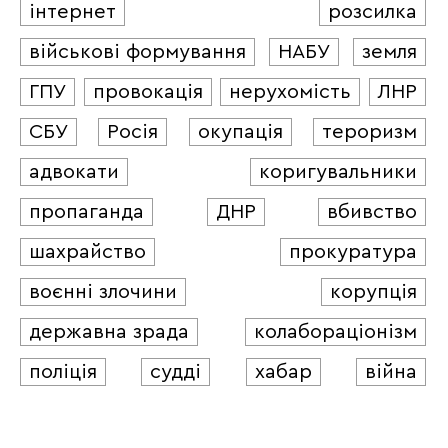
інтернет
розсилка
військові формування
НАБУ
земля
ГПУ
провокація
нерухомість
ЛНР
СБУ
Росія
окупація
тероризм
адвокати
коригувальники
пропаганда
ДНР
вбивство
шахрайство
прокуратура
воєнні злочини
корупція
державна зрада
колабораціонізм
поліція
судді
хабар
війна