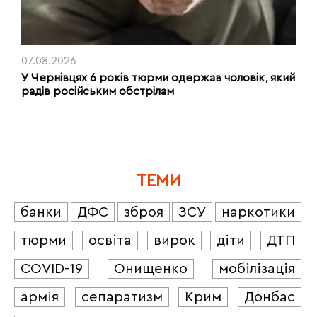
07.08.2026
У Чернівцях 6 років тюрми одержав чоловік, який
радів російським обстрілам
ТЕМИ
банки
ДФС
зброя
ЗСУ
наркотики
тюрми
освіта
вирок
діти
ДТП
COVID-19
Онищенко
мобілізація
армія
сепаратизм
Крим
Донбас