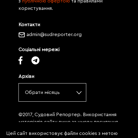
з
публічною офертою
та правилами
користування.
Контакти
admin@sudreporter.org
Соціальні мережі
Архіви
Обрати місяць
©2017, Судовий Репортер. Використання
матеріалів сайту лише за умови посилання
(для інтернет-видань - гіперпосилання) на
Цей сайт використовує файли cookies з метою
«Судовий репортер» не нижче третього