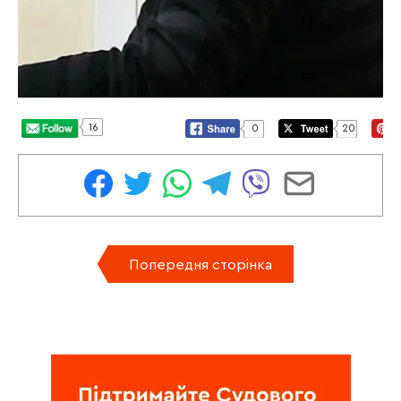
16
0
20
Попередня сторінка