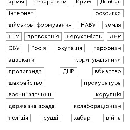
армія
сепаратизм
Крим
Донбас
інтернет
розсилка
військові формування
НАБУ
земля
ГПУ
провокація
нерухомість
ЛНР
СБУ
Росія
окупація
тероризм
адвокати
коригувальники
пропаганда
ДНР
вбивство
шахрайство
прокуратура
воєнні злочини
корупція
державна зрада
колабораціонізм
поліція
судді
хабар
війна