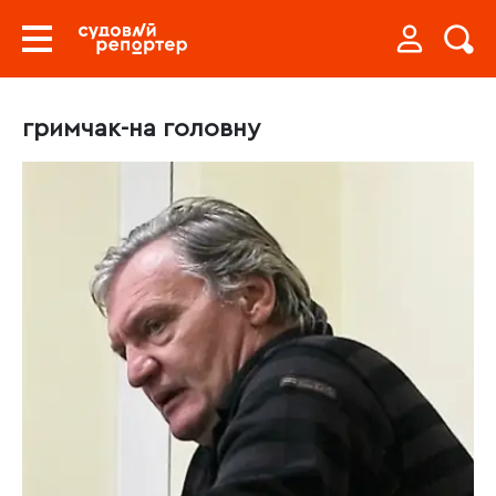
гримчак-на головну