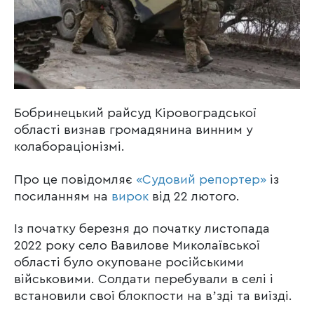
Бобринецький райсуд Кіровоградської
області визнав громадянина винним у
колабораціонізмі.
Про це повідомляє
«Судовий репортер»
із
посиланням на
вирок
від 22 лютого.
Із початку березня до початку листопада
2022 року село Вавилове Миколаївської
області було окуповане російськими
військовими. Солдати перебували в селі і
встановили свої блокпости на вʼзді та виїзді.