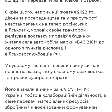
соладтів і передав їм на військові потреби.
Окрім цього, наприкінці жовтня 2022-го,
діючи за посередництва та у присутності
невстановлених на тепер російських
військових, чоловік своїм трактором
релізував доставку з подвірʼя будинку
жителя села автомобіля марки «ВАЗ 2101» до
одного з пунктів дислокації
військовослужбовців РФ.
У судовому засіданні селянин вину визнав
повністю, казав, що у скоєному розкаюється
та просив суворо не карати.
Його визнали винним за ч.4 ст.111-1 КК
України, тобто в колабораційній діяльності, а
саме передачі матеріальних ресурсів
збройним чи воєнізованим формуванням