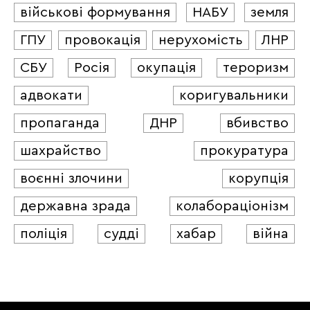
військові формування
НАБУ
земля
ГПУ
провокація
нерухомість
ЛНР
СБУ
Росія
окупація
тероризм
адвокати
коригувальники
пропаганда
ДНР
вбивство
шахрайство
прокуратура
воєнні злочини
корупція
державна зрада
колабораціонізм
поліція
судді
хабар
війна