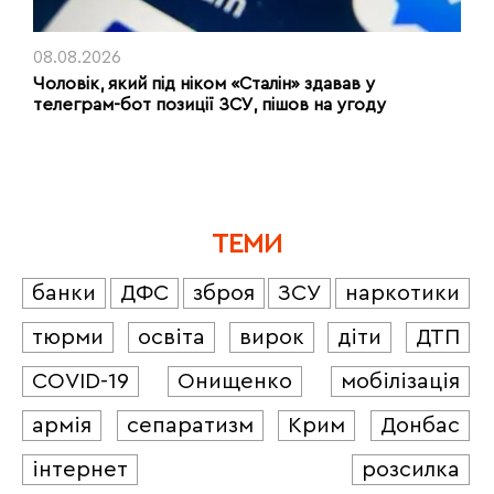
08.08.2026
Чоловік, який під ніком «Сталін» здавав у
телеграм-бот позиції ЗСУ, пішов на угоду
ТЕМИ
банки
ДФС
зброя
ЗСУ
наркотики
тюрми
освіта
вирок
діти
ДТП
COVID-19
Онищенко
мобілізація
армія
сепаратизм
Крим
Донбас
інтернет
розсилка