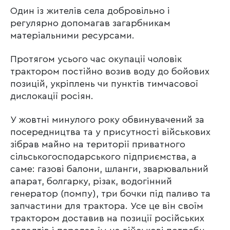
Один із жителів села добровільно і
регулярно допомагав загарбникам
матеріальними ресурсами.
Протягом усього час окупації чоловік
трактором постійно возив воду до бойових
позицій, укріплень чи пунктів тимчасової
дислокації росіян.
У жовтні минулого року обвинувачений за
посередництва та у присутності військових
зібрав майно на території приватного
сільськогосподарського підприємства, а
саме: газові балони, шланги, зварювальний
апарат, болгарку, різак, водогінний
генератор (помпу), три бочки під паливо та
запчастини для трактора. Усе це він своїм
трактором доставив на позиції російських