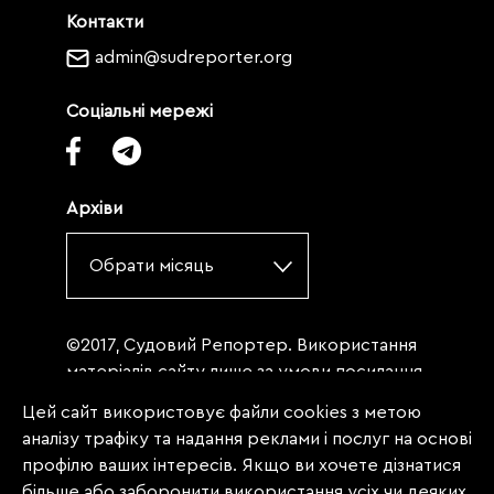
Контакти
admin@sudreporter.org
Соціальні мережі
Архіви
Обрати місяць
©2017, Судовий Репортер. Використання
матеріалів сайту лише за умови посилання
(для інтернет-видань - гіперпосилання) на
Цей сайт використовує файли cookies з метою
«Судовий репортер» не нижче третього
аналізу трафіку та надання реклами і послуг на основі
абзацу. Матеріали, щодо яких міститься
профілю ваших інтересів. Якщо ви хочете дізнатися
заборона на повну републікацію
більше або заборонити використання усіх чи деяких