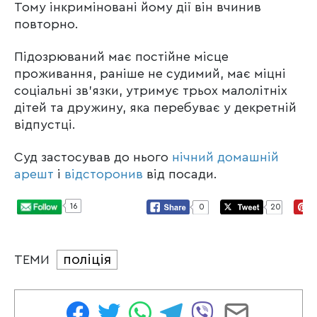
Тому інкриміновані йому дії він вчинив
повторно.
Підозрюваний має постійне місце
проживання, раніше не судимий, має міцні
соціальні зв’язки, утримує трьох малолітніх
дітей та дружину, яка перебуває у декретній
відпустці.
Суд застосував до нього
нічний домашній
арешт
і
відсторонив
від посади.
16
0
20
поліція
ТЕМИ