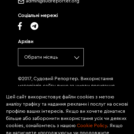
admin@sudreporter.org
Соціальні мережі
Архіви
Обрати місяць
©2017, Судовий Репортер. Використання
матеріалів сайту лише за умови посилання
(для інтернет-видань - гіперпосилання) на
Цей сайт використовує файли cookies з метою
«Судовий репортер» не нижче третього
аналізу трафіку та надання реклами і послуг на основі
абзацу. Матеріали, щодо яких міститься
профілю ваших інтересів. Якщо ви хочете дізнатися
заборона на повну републікацію
більше або заборонити використання усіх чи деяких
(передрук, копіювання, відтворення або
cookies, ознайомтесь з нашою
Сookie Policy
. Якщо
інше використання), заборонено
ви натиснете «погоджуюсь» чи продовжите