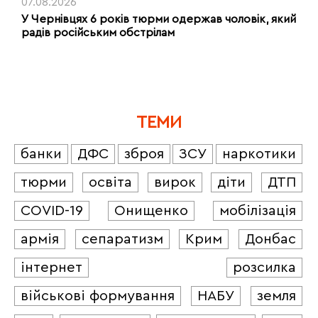
07.08.2026
У Чернівцях 6 років тюрми одержав чоловік, який
радів російським обстрілам
ТЕМИ
банки
ДФС
зброя
ЗСУ
наркотики
тюрми
освіта
вирок
діти
ДТП
COVID-19
Онищенко
мобілізація
армія
сепаратизм
Крим
Донбас
інтернет
розсилка
військові формування
НАБУ
земля