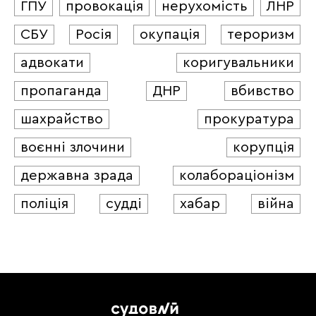
ГПУ
провокація
нерухомість
ЛНР
СБУ
Росія
окупація
тероризм
адвокати
коригувальники
пропаганда
ДНР
вбивство
шахрайство
прокуратура
воєнні злочини
корупція
державна зрада
колабораціонізм
поліція
судді
хабар
війна