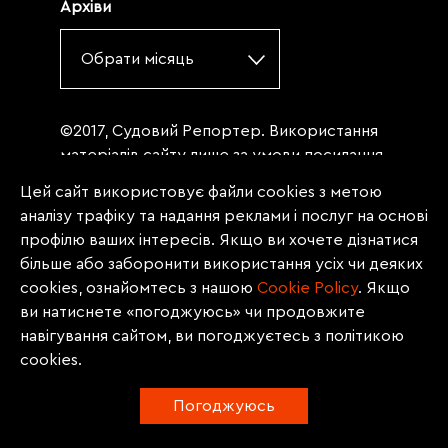
Архіви
Обрати місяць
©2017, Судовий Репортер. Використання
матеріалів сайту лише за умови посилання
(для інтернет-видань - гіперпосилання) на
Цей сайт використовує файли cookies з метою
«Судовий репортер» не нижче третього
аналізу трафіку та надання реклами і послуг на основі
абзацу. Матеріали, щодо яких міститься
профілю ваших інтересів. Якщо ви хочете дізнатися
заборона на повну републікацію
більше або заборонити використання усіх чи деяких
(передрук, копіювання, відтворення або
cookies, ознайомтесь з нашою
Сookie Policy
. Якщо
інше використання), заборонено
ви натиснете «погоджуюсь» чи продовжите
передруковувати без згоди редакції.
навігування сайтом, ви погоджуєтесь з політикою
Матеріали з позначкою PROMOTED, ЗА
cookies.
ПІДТРИМКИ, * публікуються на правах
реклами.
Погоджуюсь