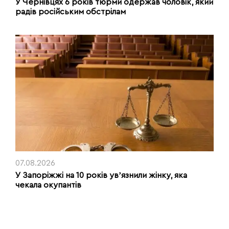
У Чернівцях 6 років тюрми одержав чоловік, який
радів російським обстрілам
07.08.2026
У Запоріжжі на 10 років увʼязнили жінку, яка
чекала окупантів