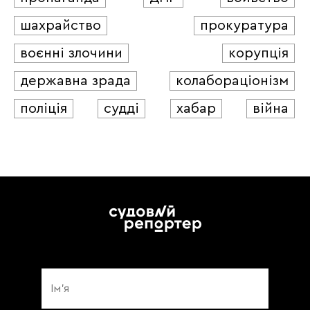
шахрайство
прокуратура
воєнні злочини
корупція
державна зрада
колабораціонізм
поліція
судді
хабар
війна