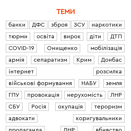
ТЕМИ
банки
ДФС
зброя
ЗСУ
наркотики
тюрми
освіта
вирок
діти
ДТП
COVID-19
Онищенко
мобілізація
армія
сепаратизм
Крим
Донбас
інтернет
розсилка
військові формування
НАБУ
земля
ГПУ
провокація
нерухомість
ЛНР
СБУ
Росія
окупація
тероризм
адвокати
коригувальники
пропаганда
ДНР
вбивство