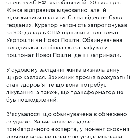
спецслужб РФ, які обіцяли їй 20 тис. грн.
Жінка відправила відеозапис, але їй
відмовилися платити, бо на відео не було
геоданих. Куратор натомість запропонував
за 900 доларів США підпалити поштомат
Укрпошти чи Нової Пошти. Обвинувачена
погодилася та пішла фотографувати
поштомат Нової Пошти, де її і затримали.
У судовому засіданні жінка визнала вину і
щиро каялася. Захисник просив врахувати її
стан здоровʼя, те що вона потребує
лікування, а також, що трансформатор не
був пошкоджений.
Зʼясувалося, що обвинувачена є обмежено
осудною. За висновком судово-
психіатричного експерта, у момент скоєння
злочину вона не повністю усвідомлювала