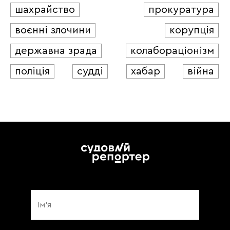
шахрайство
прокуратура
воєнні злочини
корупція
державна зрада
колабораціонізм
поліція
судді
хабар
війна