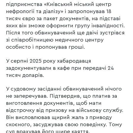
підприємства «Київський міський центр
нефрології та діалізу» і запропонував 18
тисяч євро за пакет документів, на підставі
яких він зможе оформити групу інвалідності.
Після того обвинувачений ще двічі зустрівся
зі співробітницею медичного центру
особисто і пропонував гроші.
У серпні 2025 року хабародавця
задокументували в кафе при передачі 24
тисяч доларів.
У судовому засіданні обвинувачений нічого
не заперечував. Підтвердив, що платив за
виготовлення документів, щоб мати
відстрочку від призову на військову службу.
Він висловлював щирий жаль з приводу
скоєного, засуджував свою поведінку. Тому
суд врахував його щире каяття.