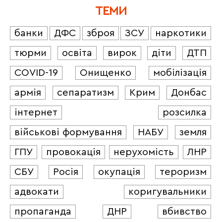
ТЕМИ
банки
ДФС
зброя
ЗСУ
наркотики
тюрми
освіта
вирок
діти
ДТП
COVID-19
Онищенко
мобілізація
армія
сепаратизм
Крим
Донбас
інтернет
розсилка
військові формування
НАБУ
земля
ГПУ
провокація
нерухомість
ЛНР
СБУ
Росія
окупація
тероризм
адвокати
коригувальники
пропаганда
ДНР
вбивство