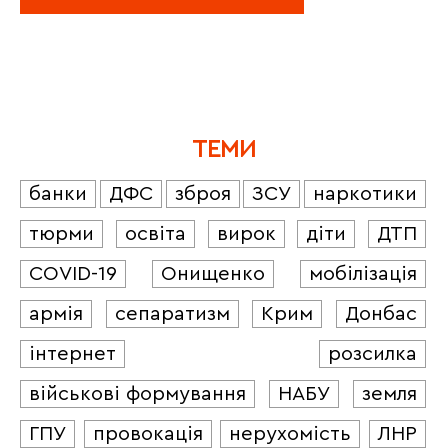
ТЕМИ
банки
ДФС
зброя
ЗСУ
наркотики
тюрми
освіта
вирок
діти
ДТП
COVID-19
Онищенко
мобілізація
армія
сепаратизм
Крим
Донбас
інтернет
розсилка
військові формування
НАБУ
земля
ГПУ
провокація
нерухомість
ЛНР