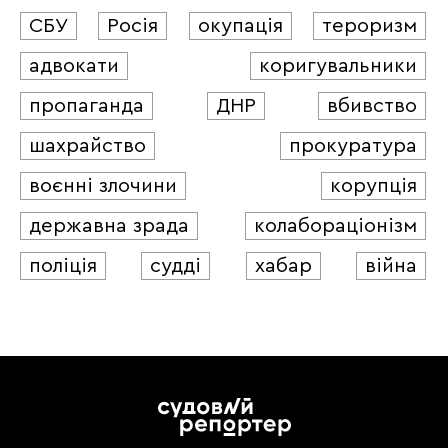
СБУ
Росія
окупація
тероризм
адвокати
коригувальники
пропаганда
ДНР
вбивство
шахрайство
прокуратура
воєнні злочини
корупція
державна зрада
колабораціонізм
поліція
судді
хабар
війна