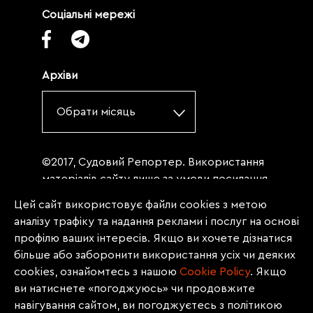
Соціальні мережі
Архіви
Обрати місяць
©2017, Судовий Репортер. Використання
матеріалів сайту лише за умови посилання
(для інтернет-видань - гіперпосилання) на
Цей сайт використовує файли cookies з метою
«Судовий репортер» не нижче третього
аналізу трафіку та надання реклами і послуг на основі
абзацу. Матеріали, щодо яких міститься
профілю ваших інтересів. Якщо ви хочете дізнатися
заборона на повну републікацію
більше або заборонити використання усіх чи деяких
(передрук, копіювання, відтворення або
cookies, ознайомтесь з нашою
Сookie Policy
. Якщо
інше використання), заборонено
ви натиснете «погоджуюсь» чи продовжите
передруковувати без згоди редакції.
навігування сайтом, ви погоджуєтесь з політикою