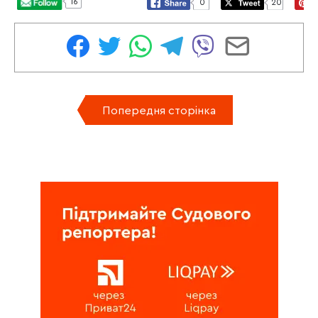
16
0
20
Попередня сторінка