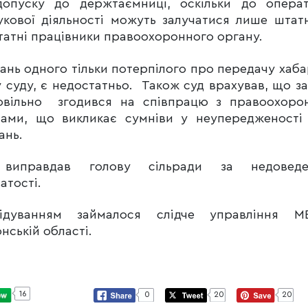
допуску до держтаємниці, оскільки до операт
кової діяльності можуть залучатися лише штат
атні працівники правоохоронного органу.
ань одного тільки потерпілого про передачу хаба
 суду, є недостатньо. Також суд врахував, що з
овільно згодився на співпрацю з правоохоро
нами, що викликає сумніви у неупередженості 
ань.
виправдав голову сільради за недоведе
атості.
лідуванням займалося слідче управління 
нській області.
16
0
20
20