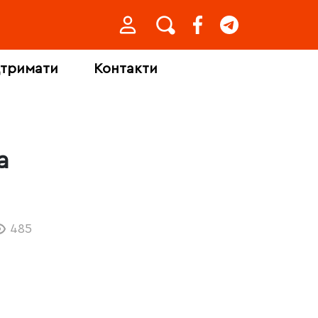
дтримати
Контакти
а
485