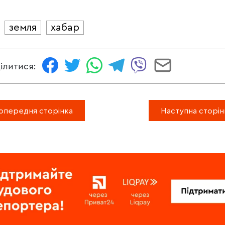
земля
хабар
И
ілитися:
опередня сторінка
Наступна сторін