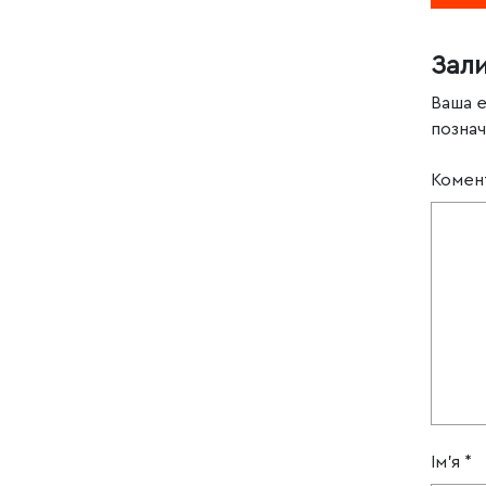
Зал
Ваша 
позна
Комен
Ім'я
*