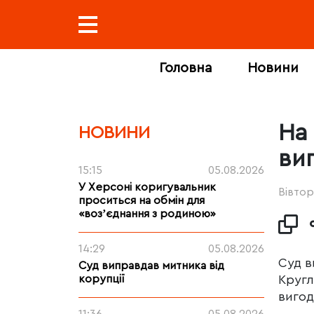
Головна
Новини
На
НОВИНИ
ви
15:15
05.08.2026
У Херсоні коригувальник
Вівтор
проситься на обмін для
«возʼєднання з родиною»
14:29
05.08.2026
Суд в
Суд виправдав митника від
корупції
Кругл
вигод