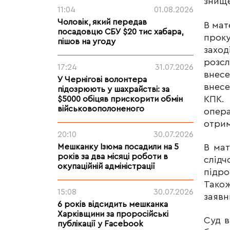
знище
11:04
01.08.2026
Чоловік, який передав
В мат
посадовцю СБУ $20 тис хабара,
проку
пішов на угоду
заход
розсл
17:24
31.07.2026
внесе
У Чернігові волонтера
внесе
підозрюють у шахрайстві: за
КПК. 
$5000 обіцяв прискорити обмін
військовополоненого
опера
отрим
20:10
30.07.2026
В мат
Мешканку Ізюма посадили на 5
років за два місяці роботи в
слід
окупаційній адміністрації
підро
Тако
15:08
30.07.2026
заявн
6 років відсидить мешканка
Харківщини за проросійські
Суд в
публікації у Facebook