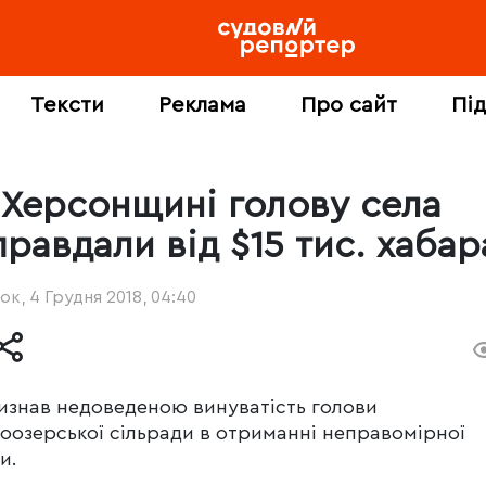
Тексти
Реклама
Про сайт
Пі
 Херсонщині голову села
правдали від $15 тис. хабар
ок, 4 Грудня 2018, 04:40
изнав недоведеною винуватість голови
оозерської сільради в отриманні неправомірної
и.