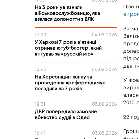
11:36
05.08.2026
Про 
На 3 роки увʼязнили
військовослужбовицю, яка
виро
взялася допомогти з ВЛК
За ма
17:20
04.08.2026
Заліз
У Харкові 7 років вʼязниці
предс
отримав ютуб-блогер, який
долар
агітував за «русскій мір»
під р
два т
10:43
04.08.2026
На Херсонщині жінку за
У жов
проведення «референдуму»
виріш
посадили на 7 років
власн
2010 
18:31
03.08.2026
ДБР попередило замовне
22 гр
вбивство судді в Одесі
Гроші
16:41
03.08.2026
Водно