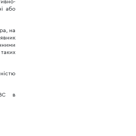
ивно-
ні або
ра, на
аявник
нними
таких
ністю
МВС в