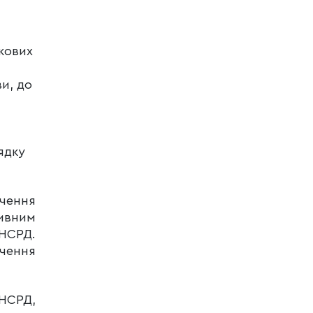
кових
и, до
ядку
учення
ивним
 НСРД.
чення
 НСРД,