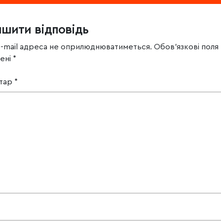
ишити відповідь
e-mail адреса не оприлюднюватиметься.
Обов’язкові поля
чені
*
тар
*