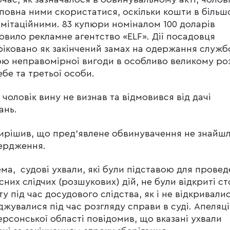
сповна ними скористатися, оскільки кошти в більш
імітаційними. 83 купюри номіналом 100 доларів
овило рекламне агентство «ELF». Дії посадовця
фіковано як закінчений замах на одержання служ
ю неправомірної вигоди в особливо великому роз
ебе та третьої особи.
і чоловік вину не визнав та відмовився від дачі
ань.
ирішив, що пред’явлене обвинувачення не знайш
ердження.
ма, судові ухвали, які були підставою для прове
сних слідчих (розшукових) дій, не були відкриті с
ту під час досудового слідства, як і не відкривалис
джувалися під час розгляду справи в суді. Апеляц
ерсонської області повідомив, що вказані ухвали