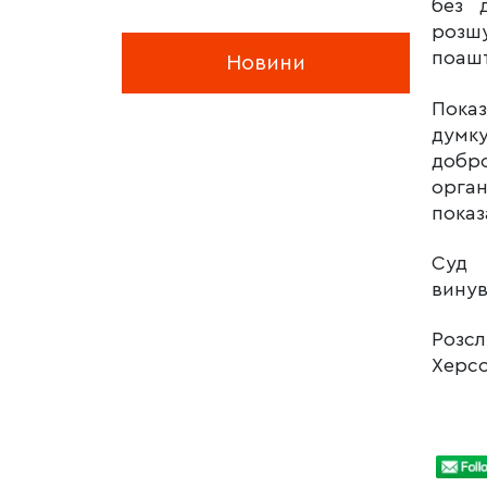
без 
розшу
поашт
Новини
Показ
думку
добр
орга
показ
Суд 
винув
Розс
Херсо