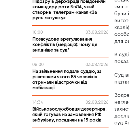
Підозру в держзраді повідомили
зміг 
командиру роти БпЛА, який
створив телеграм-канал «За
були 
русь матушку»
вигот
квалі
10:00
03.08.2026
особо
Позасудове врегулювання
для с
конфліктів (медіація): чому це
вигідніше за суд*
В суд
показ
08:00
03.08.2026
На звільнення подали суддю, за
Суд в
рішеннями якого 83 чоловіків
підтв
отримали відстрочки від
мобілізації
Зокре
негла
14:34
02.08.2026
захис
Військовослужбовця-дезертира,
який готував на замовлення РФ
дослі
вибухівку, посадили на 15 років
суд Х