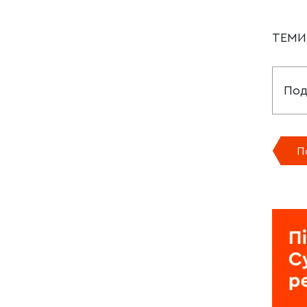
ТЕМ
Под
П