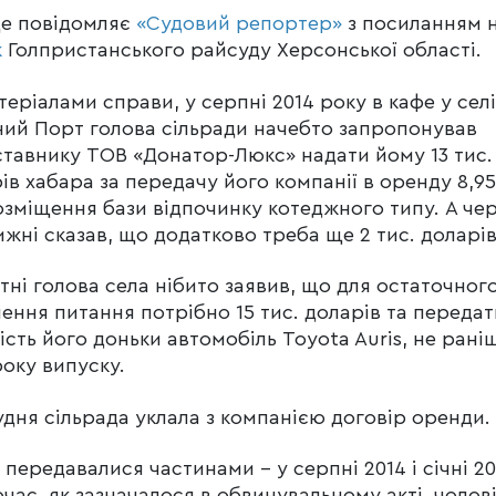
це повідомляє
«Судовий репортер»
з посиланням 
к
Голпристанського райсуду Херсонської області.
теріалами справи, у серпні 2014 року в кафе у селі
ний Порт голова сільради начебто запропонував
тавнику ТОВ «Донатор-Люкс» надати йому 13 тис.
ів хабара за передачу його компанії в оренду 8,95
озміщення бази відпочинку котеджного типу. А че
ижні сказав, що додатково треба ще 2 тис. доларів
тні голова села нібито заявив, що для остаточног
ення питання потрібно 15 тис. доларів та передат
ість його доньки автомобіль Toyota Auris, не рані
року випуску.
удня сільрада уклала з компанією договір оренди.
 передавалися частинами – у серпні 2014 і січні 20
час, як зазначалося в обвинувальному акті, чолові