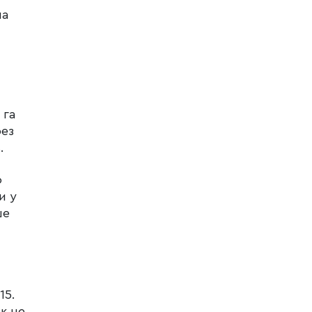
на
 га
рез
.
о
и у
ше
15.
к не