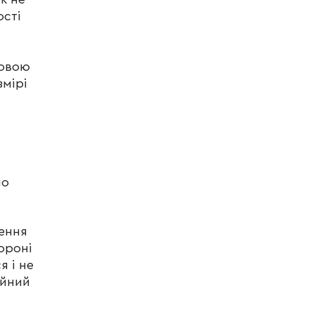
ості
бовою
мірі
ло
дення
тороні
я і не
ійний