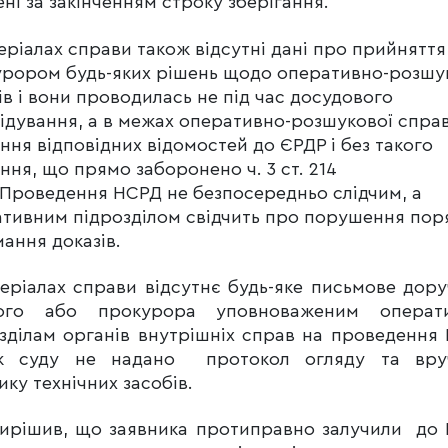
ні за закінченням строку зберігання.
еріалах справи також відсутні дані про прийняття
рором будь-яких рішень щодо оперативно-розшу
ів і вони проводилась не під час досудового
ідування, а в межах оперативно-розшукової справ
ння відповідних відомостей до ЄРДР і без такого
ння, що прямо заборонено ч. 3 ст. 214
Проведення НСРД не безпосередньо слідчим, а
тивним підрозділом свідчить про порушення пор
ання доказів.
еріалах справи відсутнє будь-яке письмове дор
чого або прокурора уповноваженим операт
зділам органів внутрішніх справ на проведення
ж суду не надано протокол огляду та вру
ику технічних засобів.
ирішив, що заявника протиправно залучили до