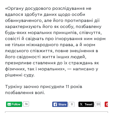
«Органу досудового розслідування не
вдалося здобути даних щодо особи
обвинуваченого, але його протиправні дії
характеризують його як особу, позбавлену
будь-яких моральних принципів, співчуття,
совісті й свідчать про ігнорування ним норм
не тільки міжнародного права, а й норм
людського співжиття, повне знецінення в
його свідомості життя інших людей,
презирливе ставлення до їх страждань як
фізичних, так і моральних», — написано у
рішенні суду.
Туркіну заочно присудили 11 років
позбавлення волі.
16
0
20