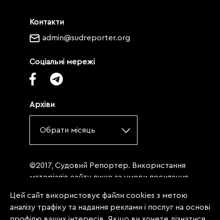
Контакти
admin@sudreporter.org
Соціальні мережі
Архіви
Обрати місяць
©2017, Судовий Репортер. Використання
матеріалів сайту лише за умови посилання
(для інтернет-видань - гіперпосилання) на
Цей сайт використовує файли cookies з метою
«Судовий репортер» не нижче третього
аналізу трафіку та надання реклами і послуг на основі
абзацу. Матеріали, щодо яких міститься
профілю ваших інтересів. Якщо ви хочете дізнатися