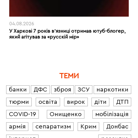
04.08.2026
У Харкові 7 років вʼязниці отримав ютуб-блогер,
який агітував за «русскій мір»
ТЕМИ
банки
ДФС
зброя
ЗСУ
наркотики
тюрми
освіта
вирок
діти
ДТП
COVID-19
Онищенко
мобілізація
армія
сепаратизм
Крим
Донбас