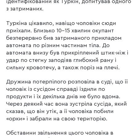
ідентифікований як Туркін, допитував одного
з затриманих.
Туркіна цікавило, навіщо чоловіки сюди
приїхали. Близько 10-15 хвилин окупант
безперервно бив затриманого прикладом
автомата по різним частинам тіла. До
автомата внизу був прикріплений штик-ніж і
удар по стегну заподіяв глибокий рану і
сильну кровотечу, а також поріз на плечі.
Дружина потерпілого розповіла в суді, що її
чоловік із сусідом справді їздили по
продукти і їх декілька днів не було вдома.
Через деякий час вона зустріла сусіда, який
сказав, що він утік, а її чоловіка побили
«орки» і забрали на свою територію.
Обставини звільнення цього чоловіка в