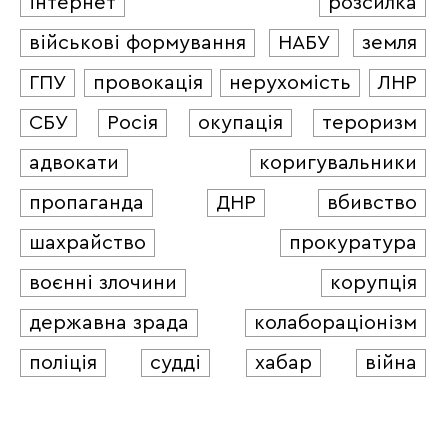
інтернет
розсилка
військові формування
НАБУ
земля
ГПУ
провокація
нерухомість
ЛНР
СБУ
Росія
окупація
тероризм
адвокати
коригувальники
пропаганда
ДНР
вбивство
шахрайство
прокуратура
воєнні злочини
корупція
державна зрада
колабораціонізм
поліція
судді
хабар
війна