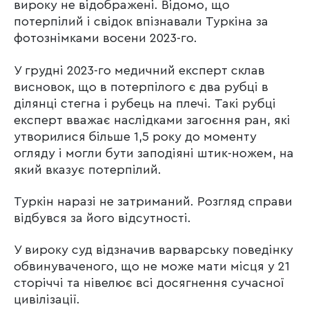
вироку не відображені. Відомо, що
потерпілий і свідок впізнавали Туркіна за
фотознімками восени 2023-го.
У грудні 2023-го медичний експерт склав
висновок, що в потерпілого є два рубці в
ділянці стегна і рубець на плечі. Такі рубці
експерт вважає наслідками загоєння ран, які
утворилися більше 1,5 року до моменту
огляду і могли бути заподіяні штик-ножем, на
який вказує потерпілий.
Туркін наразі не затриманий. Розгляд справи
відбувся за його відсутності.
У вироку суд відзначив варварську поведінку
обвинуваченого, що не може мати місця у 21
сторіччі та нівелює всі досягнення сучасної
цивілізації.