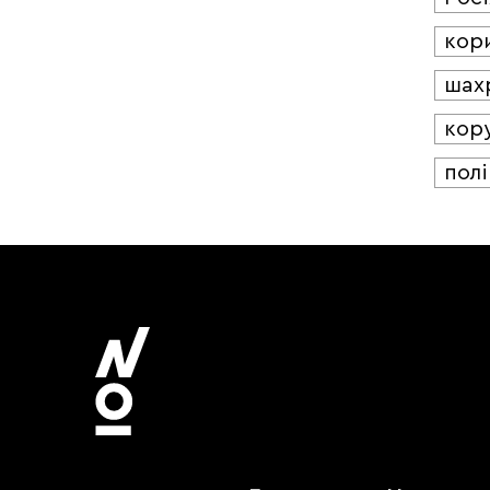
кор
шах
кор
полі