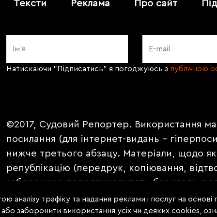
Тексти
Реклама
Про сайт
Пі
Натискаючи "Підписатись" я погоджуюсь з
публічною 
©2017, Судовий Репортер. Використання ма
посилання (для інтернет-видань - гіперпос
нижче третього абзацу. Матеріали, щодо як
републікацію (передрук, копіювання, відтв
заборонено передруковувати без згоди ред
PROMOTED, ЗА ПІДТРИМКИ, * публікуються 
ою аналізу трафіку та надання реклами і послуг на основі
е або заборонити використання усіх чи деяких cookies, о