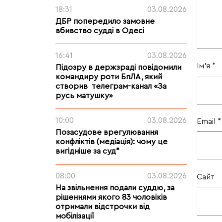
18:31
03.08.2026
ДБР попередило замовне
вбивство судді в Одесі
16:41
03.08.2026
Ім'я
*
Підозру в держзраді повідомили
командиру роти БпЛА, який
створив телеграм-канал «За
русь матушку»
10:00
03.08.2026
Email
*
Позасудове врегулювання
конфліктів (медіація): чому це
вигідніше за суд*
08:00
03.08.2026
Сайт
На звільнення подали суддю, за
рішеннями якого 83 чоловіків
отримали відстрочки від
мобілізації