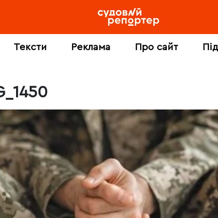
Тексти
Реклама
Про сайт
Пі
G_1450