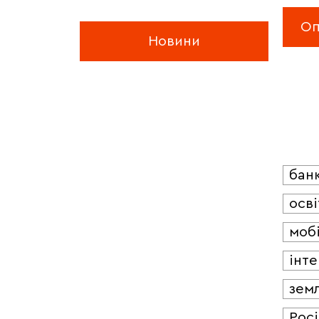
Новини
бан
осві
мобі
інт
зем
Росі