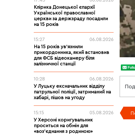
17:45
06.08.2026
Клірика Донецької єпархії
Української православної
церкви за держзраду посадили
на 15 років
15:27
06.08.2026
На 15 років увʼязнили
прикордонника, який встановив
для ФСБ відеокамеру біля
залізничної станції
10:28
06.08.2026
Под
У Луцьку ексначальник відділу
патрульної поліції, затриманий на
хабарі, пішов на угоду
15:15
05.08.2026
П
У Херсоні коригувальник
проситься на обмін для
«возʼєднання з родиною»