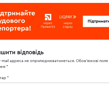
ишити відповідь
e-mail адреса не оприлюднюватиметься.
Обов’язкові поля
чені
*
тар
*