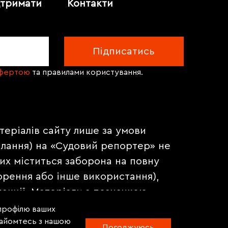
дтримати
Контакти
офертою
та правилами користування.
теріалів сайту лише за умови
илання) на «Судовий репортер» не
их міститься заборона на повну
орення або інше використання),
акції. Матеріали з позначкою
на правах реклами.
 профілю ваших
знайомтесь з нашою
Погоджуюсь