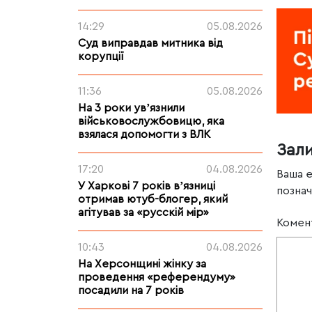
14:29
05.08.2026
Суд виправдав митника від
корупції
11:36
05.08.2026
На 3 роки увʼязнили
військовослужбовицю, яка
взялася допомогти з ВЛК
Зал
17:20
04.08.2026
Ваша 
У Харкові 7 років вʼязниці
позна
отримав ютуб-блогер, який
агітував за «русскій мір»
Комен
10:43
04.08.2026
На Херсонщині жінку за
проведення «референдуму»
посадили на 7 років