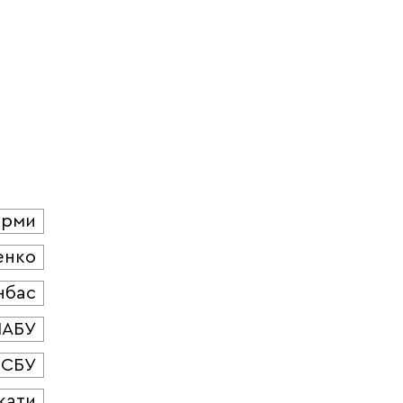
юрми
енко
нбас
НАБУ
СБУ
кати