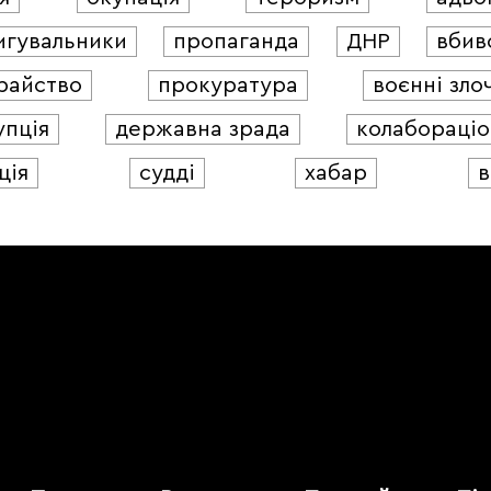
игувальники
пропаганда
ДНР
вбив
райство
прокуратура
воєнні зло
упція
державна зрада
колабораціо
ція
судді
хабар
в