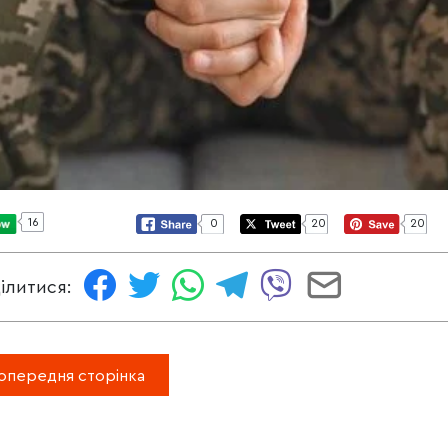
16
0
20
20
ілитися:
опередня сторінка