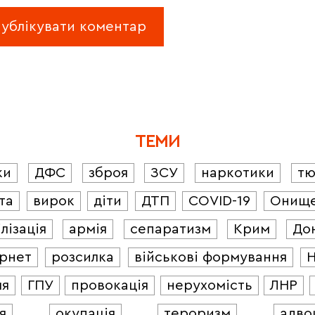
ТЕМИ
ки
ДФС
зброя
ЗСУ
наркотики
т
та
вирок
діти
ДТП
COVID-19
Онищ
лізація
армія
сепаратизм
Крим
До
ернет
розсилка
військові формування
ля
ГПУ
провокація
нерухомість
ЛНР
я
окупація
тероризм
адво