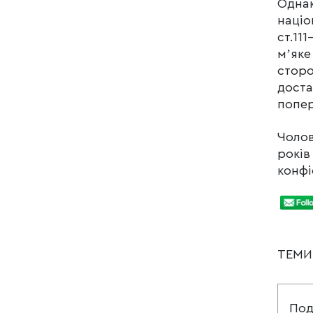
Однак
націо
ст.11
мʼяке
сторо
доста
попер
Чолов
років
конфі
ТЕМ
Под