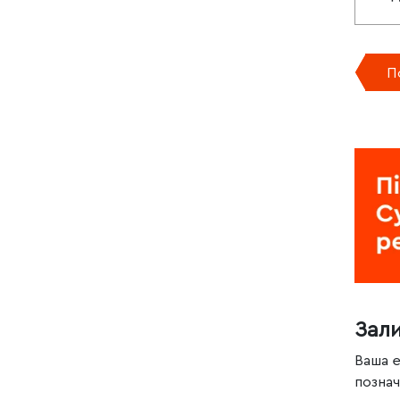
П
Зал
Ваша 
позна