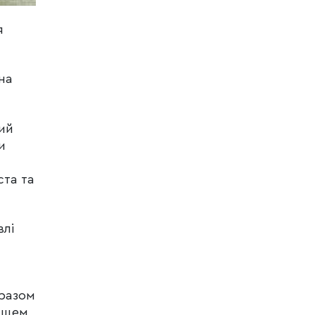
я
на
ий
и
ста та
влі
 разом
ищем,