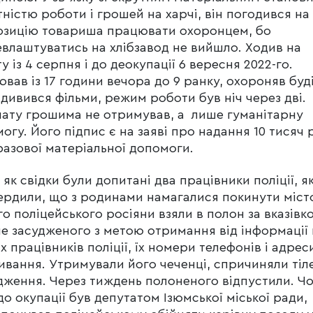
тністю роботи і грошей на харчі, він погодився на
озицію товариша працювати охоронцем, бо
влаштуватись на хлібзавод не вийшло. Ходив на
у із 4 серпня і до деокупації 6 вересня 2022-го.
вав із 17 години вечора до 9 ранку, охороняв буд
 дивився фільми, режим роботи був ніч через дві.
ату грошима не отримував, а лише гуманітарну
огу. Його підпис є на заяві про надання 10 тисяч 
азової матеріальної допомоги.
і як свідки були допитані два працівники поліції, як
ердили, що з родинами намагалися покинути міст
о поліцейського росіяни взяли в полон за вказівк
е засудженого з метою отримання від інформації
х працівників поліції, їх номери телефонів і адрес
вання. Утримували його чеченці, спричиняли тіл
ження. Через тиждень полоненого відпустили. Чо
до окупації був депутатом Ізюмської міської ради,