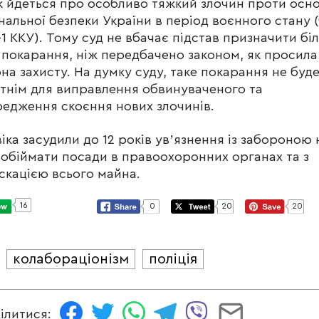
 йдеться про особливо тяжкий злочин проти осн
нальної безпеки України в період воєнного стану (
1-1 ККУ). Тому суд не вбачає підстав призначити бі
 покарання, ніж передбачено законом, як просила
на захисту. На думку суду, таке покарання не буд
тнім для виправлення обвинуваченого та
едження скоєння нових злочинів.
іка засудили до 12 років увʼязнення із забороною 
 обіймати посади в правоохоронних органах та з
скацією всього майна.
16
0
20
20
колабораціонізм
поліція
И
ілитися: