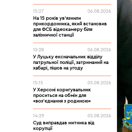
15:27
06.08.2026
На 15 років увʼязнили
прикордонника, який встановив
для ФСБ відеокамеру біля
залізничної станції
10:28
06.08.2026
У Луцьку ексначальник відділу
патрульної поліції, затриманий на
хабарі, пішов на угоду
15:15
05.08.2026
У Херсоні коригувальник
проситься на обмін для
«возʼєднання з родиною»
14:29
05.08.2026
Суд виправдав митника від
корупції