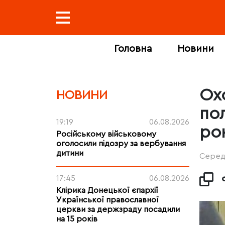
Головна
Новини
Ох
НОВИНИ
пол
19:19
06.08.2026
ро
Російському військовому
оголосили підозру за вербування
дитини
Середа
17:45
06.08.2026
Клірика Донецької єпархії
Української православної
церкви за держзраду посадили
на 15 років