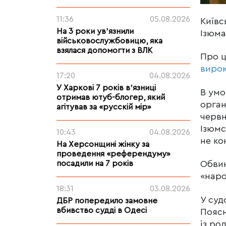
11:36
05.08.2026
Київс
На 3 роки увʼязнили
Ізюма
військовослужбовицю, яка
взялася допомогти з ВЛК
Про 
виро
17:20
04.08.2026
У Харкові 7 років вʼязниці
В умо
отримав ютуб-блогер, який
орга
агітував за «русскій мір»
червн
Ізюмс
10:43
04.08.2026
не ко
На Херсонщині жінку за
проведення «референдуму»
посадили на 7 років
Обвин
«наро
18:31
03.08.2026
У суд
ДБР попередило замовне
вбивство судді в Одесі
Поясн
із ро