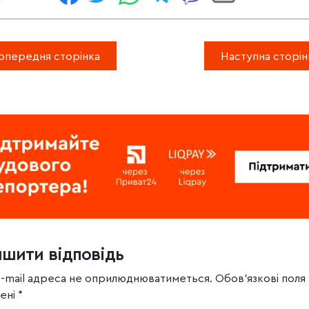
опередня сторінка
Наступна сторін
ишити відповідь
e-mail адреса не оприлюднюватиметься.
Обов’язкові поля
чені
*