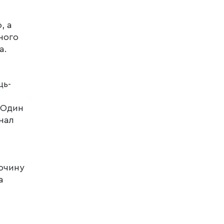
у
, а
ного
а.
ць-
. Один
рнал
лочину
а