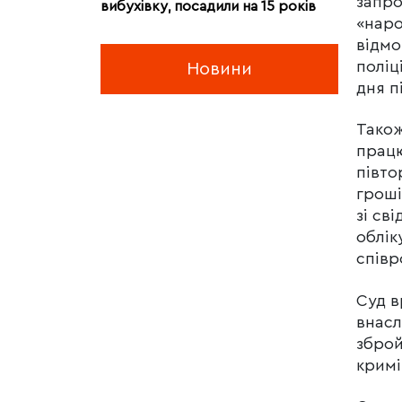
запро
вибухівку, посадили на 15 років
«наро
відмо
поліц
Новини
дня п
Також
працю
півто
грош
зі св
облік
співр
Суд в
внасл
зброй
кримі