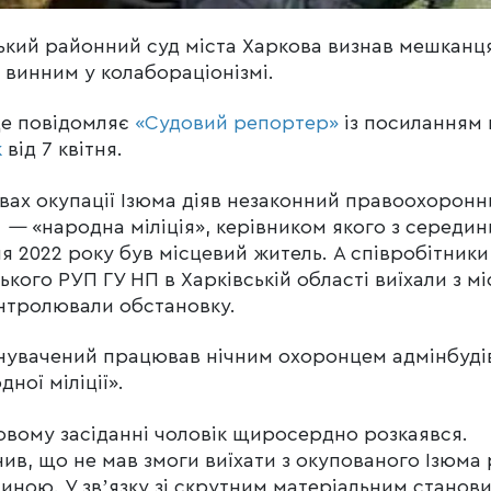
ький районний суд міста Харкова визнав мешканц
 винним у колабораціонізмі.
це повідомляє
«Судовий репортер»
із посиланням 
к
від 7 квітня.
вах окупації Ізюма діяв незаконний правоохоронн
н
—
«народна міліція», керівником якого з середин
я 2022 року був місцевий житель. А співробітники
ького РУП ГУ НП в Харківській області виїхали з мі
нтролювали обстановку.
увачений працював нічним охоронцем адмінбуді
дної міліції».
овому засіданні чоловік щиросердно розкаявся.
ив, що не мав змоги виїхати з окупованого Ізюма
диною. У звʼязку зі скрутним матеріальним станов