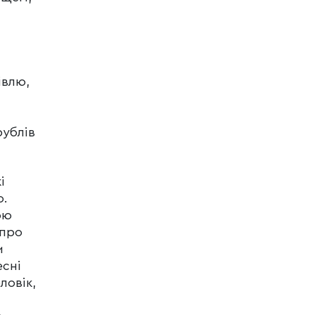
івлю,
рублів
і
о.
ою
 про
и
есні
ловік,