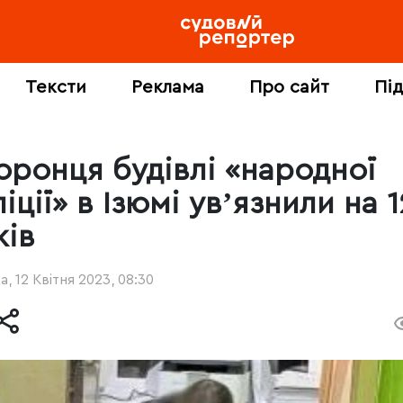
Тексти
Реклама
Про сайт
Пі
оронця будівлі «народної
іції» в Ізюмі увʼязнили на 1
ків
, 12 Квітня 2023, 08:30