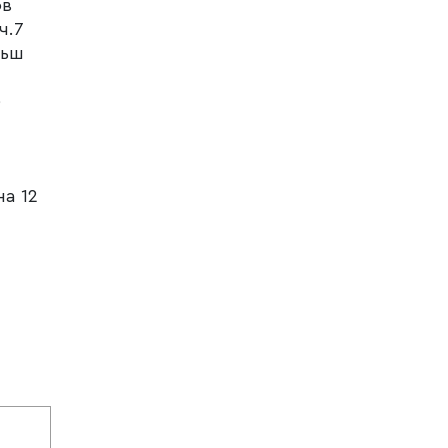
ов
ч.7
льш
е
на 12