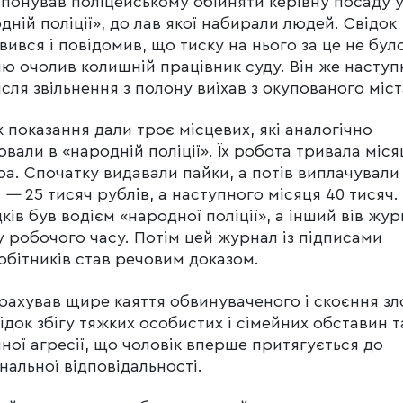
понував поліцейському обійняти керівну посаду 
дній поліції», до лав якої набирали людей. Свідок
вився і повідомив, що тиску на нього за це не було
ію очолив колишній працівник суду. Він же наступ
ісля звільнення з полону виїхав з окупованого міст
 показання дали троє місцевих, які аналогічно
вали в «народній поліції». Їх робота тривала міся
ра. Спочатку видавали пайки, а потів виплачували
і
—
25 тисяч рублів, а наступного місяця 40 тисяч
ідків був водієм «народної поліції», а інший вів жу
у робочого часу. Потім цей журнал із підписами
обітників став речовим доказом.
рахував щире каяття обвинуваченого і скоєння з
ідок збігу тяжких особистих і сімейних обставин т
ної агресії, що чоловік вперше притягується до
нальної відповідальності.