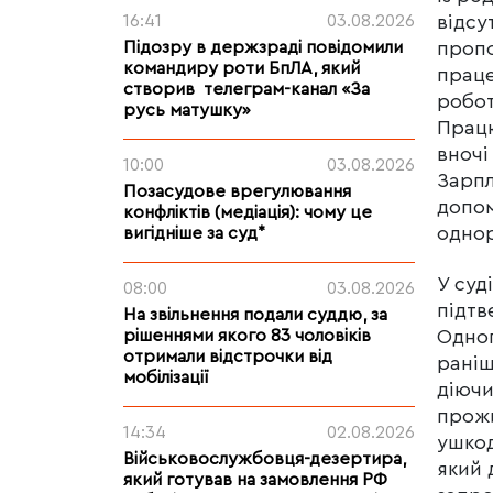
відсу
16:41
03.08.2026
проп
Підозру в держзраді повідомили
командиру роти БпЛА, який
праце
створив телеграм-канал «За
робот
русь матушку»
Працю
вночі
10:00
03.08.2026
Зарпл
Позасудове врегулювання
допом
конфліктів (медіація): чому це
однор
вигідніше за суд*
У суд
08:00
03.08.2026
підтв
На звільнення подали суддю, за
Одног
рішеннями якого 83 чоловіків
отримали відстрочки від
раніш
мобілізації
діючи
прожи
14:34
02.08.2026
ушкод
Військовослужбовця-дезертира,
який 
який готував на замовлення РФ