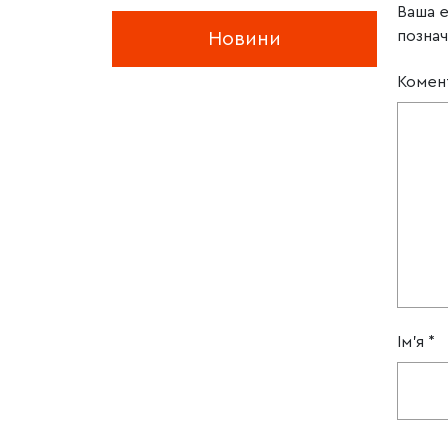
Ваша 
позна
Новини
Комен
Ім'я
*