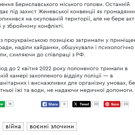
нення Бериславського міського голови. Останній
дає під захист Женевської конвенції як громадяни
опинився на окупованій території, але не бере акт
і у збройному конфлікті.
з проукраїнською позицією затримали у приміще
ради, наділи кайданки, обшукували і психологічно
ли, схиляючи до співпраці з РФ.
іод до 2 квітня 2022 року полоненого тримали в
ній камері захопленого відділу поліції — в
анітарних і виснажливих для організму умовах, бе
тньої їжі та води, не надаючи медичної допомог
16
0
20
20
війна
воєнні злочини
И