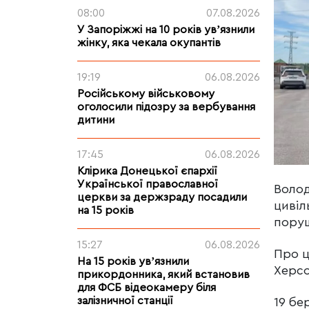
08:00
07.08.2026
У Запоріжжі на 10 років увʼязнили
жінку, яка чекала окупантів
19:19
06.08.2026
Російському військовому
оголосили підозру за вербування
дитини
17:45
06.08.2026
Клірика Донецької єпархії
Української православної
Волод
церкви за держзраду посадили
цивіл
на 15 років
поруш
15:27
06.08.2026
Про ц
На 15 років увʼязнили
Херсо
прикордонника, який встановив
для ФСБ відеокамеру біля
залізничної станції
19 бе