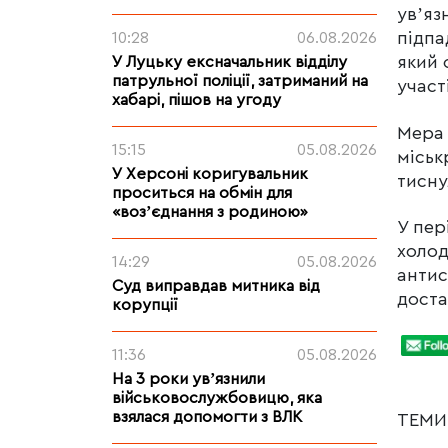
увʼяз
підпа
10:28
06.08.2026
який 
У Луцьку ексначальник відділу
патрульної поліції, затриманий на
участ
хабарі, пішов на угоду
Мера 
15:15
05.08.2026
міськ
У Херсоні коригувальник
тисну
проситься на обмін для
«возʼєднання з родиною»
У пер
холод
14:29
05.08.2026
антис
Суд виправдав митника від
доста
корупції
11:36
05.08.2026
На 3 роки увʼязнили
військовослужбовицю, яка
взялася допомогти з ВЛК
ТЕМ