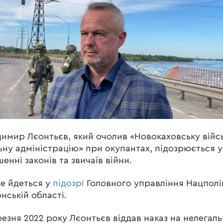
имир Лєонтьєв, який очолив «Новокаховську війс
ьну адміністрацію» при окупантах, підозрюється у
енні законів та звичаїв війни.
е йдеться у
підозрі
Головного управління Нацполіц
нській області.
резня 2022 року Лєонтьєв віддав наказ на нелегал