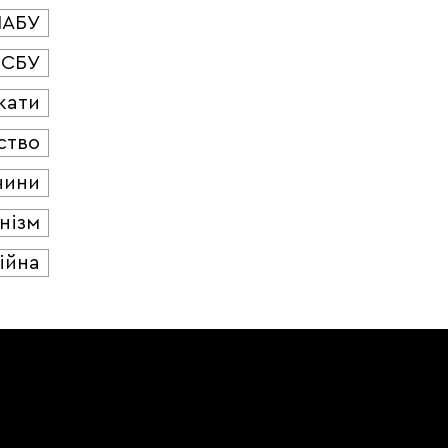
НАБУ
СБУ
кати
ство
чини
нізм
ійна