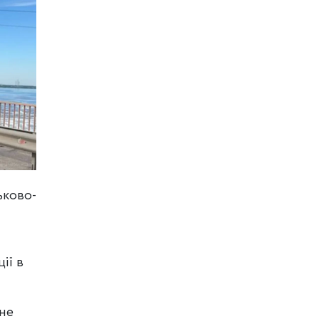
ьково-
ії в
ьне