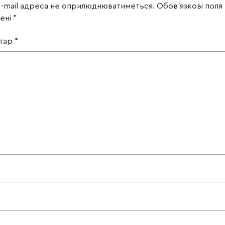
e-mail адреса не оприлюднюватиметься.
Обов’язкові поля
чені
*
тар
*