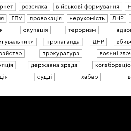
ернет
розсилка
військові формування
ля
ГПУ
провокація
нерухомість
ЛНР
я
окупація
тероризм
адво
игувальники
пропаганда
ДНР
вбив
райство
прокуратура
воєнні зло
упція
державна зрада
колабораціо
ція
судді
хабар
в