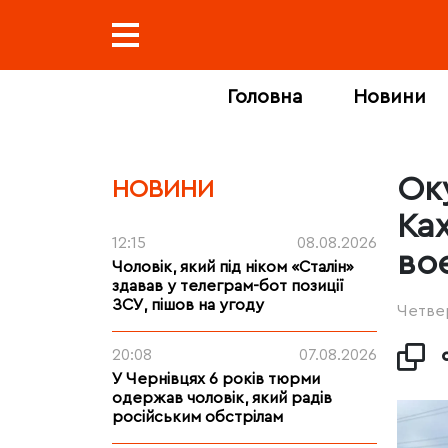
Головна
Новини
Ок
НОВИНИ
Ка
12:15
08.08.2026
во
Чоловік, який під ніком «Сталін»
здавав у телеграм-бот позиції
ЗСУ, пішов на угоду
Четвер
20:08
07.08.2026
У Чернівцях 6 років тюрми
одержав чоловік, який радів
російським обстрілам