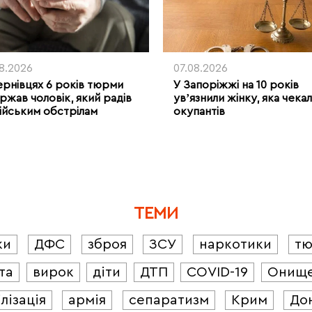
08.2026
07.08.2026
ернівцях 6 років тюрми
У Запоріжжі на 10 років
ржав чоловік, який радів
увʼязнили жінку, яка чека
ійським обстрілам
окупантів
ТЕМИ
ки
ДФС
зброя
ЗСУ
наркотики
т
та
вирок
діти
ДТП
COVID-19
Онищ
лізація
армія
сепаратизм
Крим
До