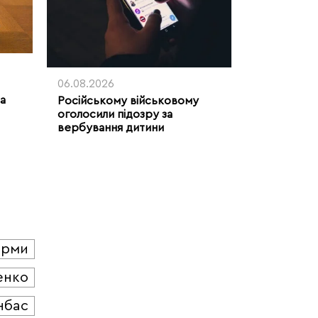
06.08.2026
ла
Російському військовому
оголосили підозру за
вербування дитини
юрми
енко
нбас