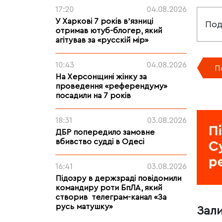
17:20
04.08.2026
У Харкові 7 років вʼязниці
Под
отримав ютуб-блогер, який
агітував за «русскій мір»
10:43
04.08.2026
П
На Херсонщині жінку за
проведення «референдуму»
посадили на 7 років
18:31
03.08.2026
ДБР попередило замовне
вбивство судді в Одесі
16:41
03.08.2026
Підозру в держзраді повідомили
командиру роти БпЛА, який
створив телеграм-канал «За
русь матушку»
Зал