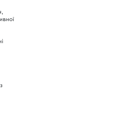
н,
ивної
ні
з
и.