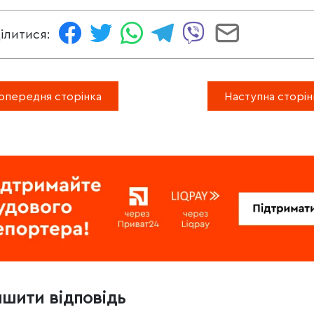
ілитися:
опередня сторінка
Наступна сторін
ишити відповідь