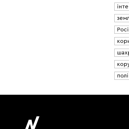
інт
зем
Росі
кор
шах
кор
полі