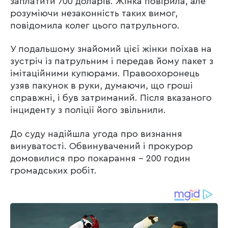
заплатити 700 доларів. Жінка повірила, але
розуміючи незаконність таких вимог,
повідомила колег цього патрульного.
У подальшому знайомий цієї жінки поїхав на
зустріч із патрульним і передав йому пакет з
імітаційними купюрами. Правоохоронець
узяв пакунок в руки, думаючи, що гроші
справжні, і був затриманий. Після вказаного
інциденту з поліції його звільнили.
До суду надійшла угода про визнання
винуватості. Обвинувачений і прокурор
домовилися про покарання – 200 годин
громадських робіт.