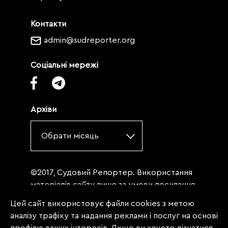
Контакти
admin@sudreporter.org
Соціальні мережі
Архіви
Обрати місяць
©2017, Судовий Репортер. Використання
матеріалів сайту лише за умови посилання
(для інтернет-видань - гіперпосилання) на
Цей сайт використовує файли cookies з метою
«Судовий репортер» не нижче третього
аналізу трафіку та надання реклами і послуг на основі
абзацу. Матеріали, щодо яких міститься