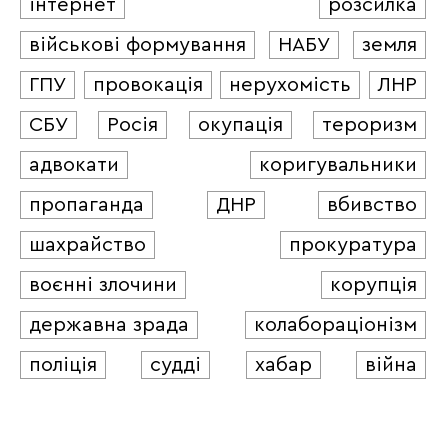
інтернет
розсилка
військові формування
НАБУ
земля
ГПУ
провокація
нерухомість
ЛНР
СБУ
Росія
окупація
тероризм
адвокати
коригувальники
пропаганда
ДНР
вбивство
шахрайство
прокуратура
воєнні злочини
корупція
державна зрада
колабораціонізм
поліція
судді
хабар
війна