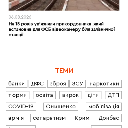
06.08.2026
На 15 років увʼязнили прикордонника, який
встановив для ФСБ відеокамеру біля залізничної
станції
ТЕМИ
банки
ДФС
зброя
ЗСУ
наркотики
тюрми
освіта
вирок
діти
ДТП
COVID-19
Онищенко
мобілізація
армія
сепаратизм
Крим
Донбас