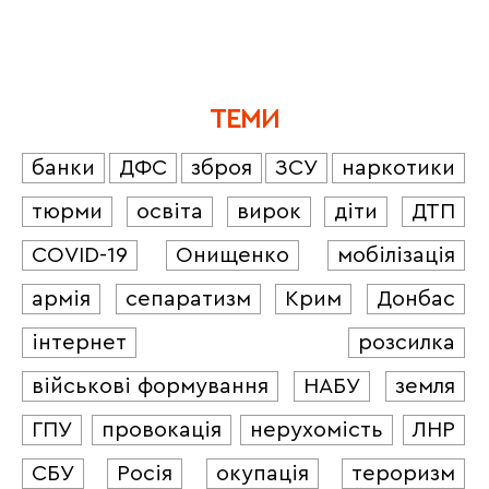
ТЕМИ
банки
ДФС
зброя
ЗСУ
наркотики
тюрми
освіта
вирок
діти
ДТП
COVID-19
Онищенко
мобілізація
армія
сепаратизм
Крим
Донбас
інтернет
розсилка
військові формування
НАБУ
земля
ГПУ
провокація
нерухомість
ЛНР
СБУ
Росія
окупація
тероризм