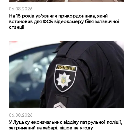
06.08.2026
На 15 років увʼязнили прикордонника, який
встановив для ФСБ відеокамеру біля залізничної
станції
06.08.2026
У Луцьку ексначальник відділу патрульної поліції,
затриманий на хабарі, пішов на угоду