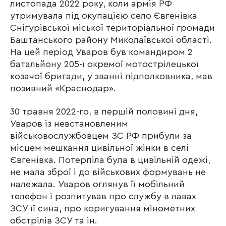
листопада 2022 року, коли армія РФ
утримувала під окупацією село Євгенівка
Снігурівської міської територіальної громади
Баштанського району Миколаївської області.
На цей період Уваров був командиром 2
батальйону 205-ї окремої мотострілецької
козачої бригади, у званні підполковника, мав
позивний «Краснодар».
30 травня 2022-го, в першій половині дня,
Уваров із невстановленим
військовослужбовцем ЗС РФ прибули за
місцем мешкання цивільної жінки в селі
Євгенівка. Потерпіла була в цивільній одежі,
не мала зброї і до військових формувань не
належала. Уваров оглянув її мобільний
телефон і розпитував про службу в лавах
ЗСУ її сина, про коригування мінометних
обстрілів ЗСУ та ін.