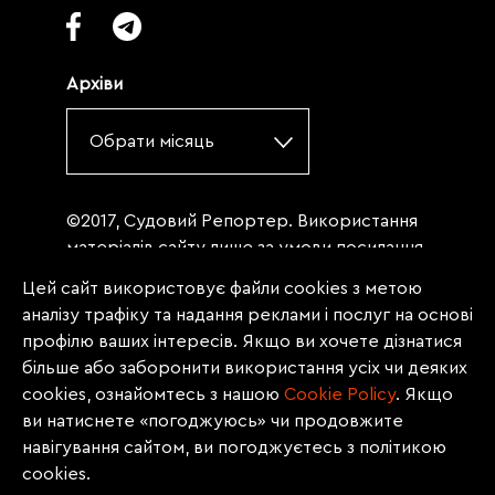
Архіви
Обрати місяць
©2017, Судовий Репортер. Використання
матеріалів сайту лише за умови посилання
(для інтернет-видань - гіперпосилання) на
Цей сайт використовує файли cookies з метою
«Судовий репортер» не нижче третього
аналізу трафіку та надання реклами і послуг на основі
абзацу. Матеріали, щодо яких міститься
профілю ваших інтересів. Якщо ви хочете дізнатися
заборона на повну републікацію
більше або заборонити використання усіх чи деяких
(передрук, копіювання, відтворення або
cookies, ознайомтесь з нашою
Сookie Policy
. Якщо
інше використання), заборонено
ви натиснете «погоджуюсь» чи продовжите
передруковувати без згоди редакції.
навігування сайтом, ви погоджуєтесь з політикою
Матеріали з позначкою PROMOTED, ЗА
cookies.
ПІДТРИМКИ, * публікуються на правах