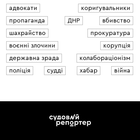
адвокати
коригувальники
пропаганда
ДНР
вбивство
шахрайство
прокуратура
воєнні злочини
корупція
державна зрада
колабораціонізм
поліція
судді
хабар
війна