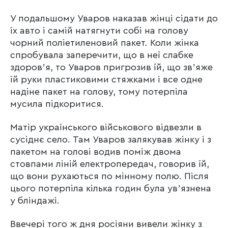
У подальшому Уваров наказав жінці сідати до
їх авто і самій натягнути собі на голову
чорний поліетиленовий пакет. Коли жінка
спробувала заперечити, що в неї слабке
здоровʼя, то Уваров пригрозив їй, що звʼяже
їй руки пластиковими стяжками і все одне
надіне пакет на голову, тому потерпіла
мусила підкоритися.
Матір українського військового відвезли в
сусіднє село. Там Уваров залякував жінку і з
пакетом на голові водив поміж двома
стовпами ліній електропередач, говорив їй,
що вони рухаються по мінному полю. Після
цього потерпіла кілька годин була увʼязнена
у бліндажі.
Ввечері того ж дня росіяни вивели жінку з