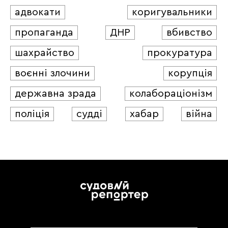
адвокати
коригувальники
пропаганда
ДНР
вбивство
шахрайство
прокуратура
воєнні злочини
корупція
державна зрада
колабораціонізм
поліція
судді
хабар
війна