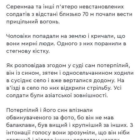
Серенмаа та інші пʼятеро невстановлених
солдатів з відстані близько 70 м почали вести
прицільний вогонь.
Чоловіки попадали на землю і кричали, що
вони мирні люди. Одного з них поранили в
стегнову кістку.
Як розповідав згодом у суді сам потерпілий,
він із сином, зятем і односельчанином ходили
в сусіднє село і вже верталися додому. На
вʼїзді в село по них відкрили стрільбу. Усі
солдати були азіатської зовнішності.
Потерпілий і його син впізнали
обвинуваченого за фото, бо він не мав
балаклави, був вищий і крупніший за інших. З
інтонації голосу вони зрозуміли, що він ніби
старший і віддає іншим солдатам накази.