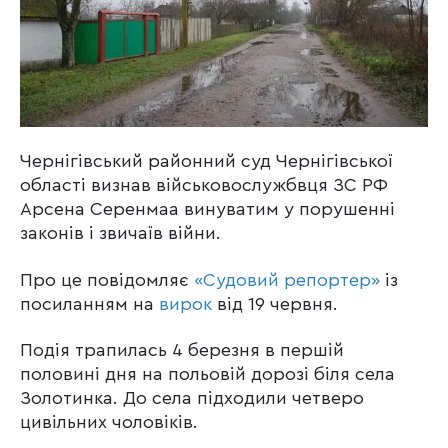
Чернігівський районний суд Чернігівської
області визнав військовослужбвця ЗС РФ
Арсена Серенмаа винуватим у порушенні
законів і звичаїв війни.
Про це повідомляє
«Судовий репортер»
із
посиланням на
вирок
від 19 червня.
Подія трапилась 4 березня в першій
половині дня на польовій дорозі біля села
Золотинка. До села підходили четверо
цивільних чоловіків.