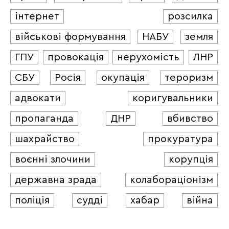
інтернет
розсилка
військові формування
НАБУ
земля
ГПУ
провокація
нерухомість
ЛНР
СБУ
Росія
окупація
тероризм
адвокати
коригувальники
пропаганда
ДНР
вбивство
шахрайство
прокуратура
воєнні злочини
корупція
державна зрада
колабораціонізм
поліція
судді
хабар
війна