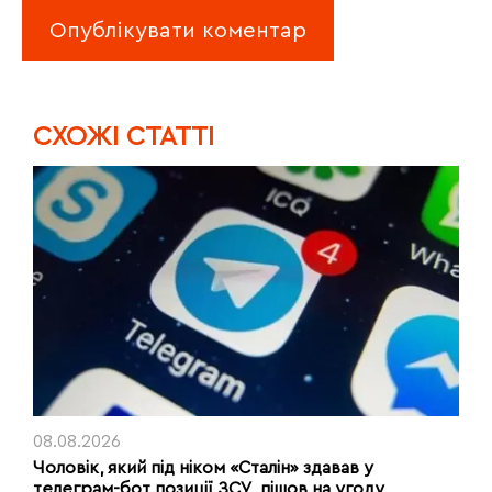
CХОЖІ СТАТТІ
08.08.2026
Чоловік, який під ніком «Сталін» здавав у
телеграм-бот позиції ЗСУ, пішов на угоду