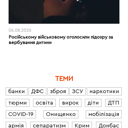
06.08.2026
Російському військовому оголосили підозру за
вербування дитини
ТЕМИ
банки
ДФС
зброя
ЗСУ
наркотики
тюрми
освіта
вирок
діти
ДТП
COVID-19
Онищенко
мобілізація
армія
сепаратизм
Крим
Донбас