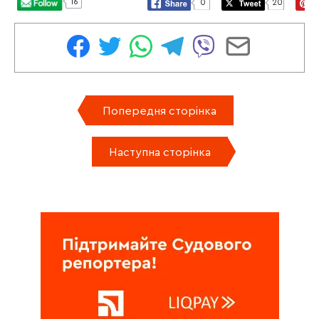
16
0
20
Попередня сторінка
Наступна сторінка