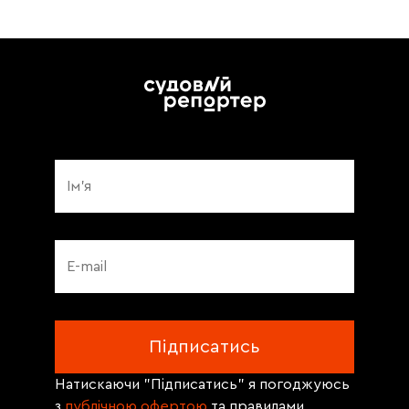
Натискаючи "Підписатись" я погоджуюсь
з
публічною офертою
та правилами