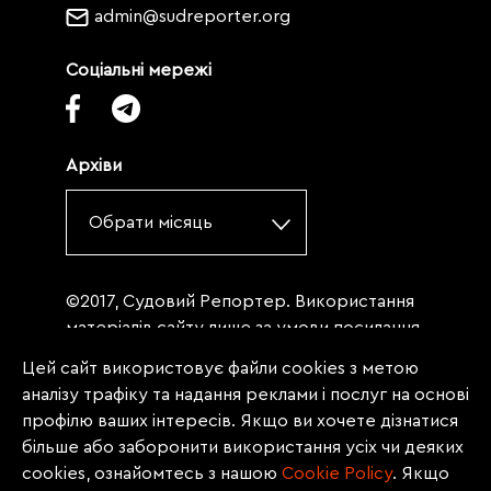
admin@sudreporter.org
Соціальні мережі
Архіви
Обрати місяць
©2017, Судовий Репортер. Використання
матеріалів сайту лише за умови посилання
(для інтернет-видань - гіперпосилання) на
Цей сайт використовує файли cookies з метою
«Судовий репортер» не нижче третього
аналізу трафіку та надання реклами і послуг на основі
абзацу. Матеріали, щодо яких міститься
профілю ваших інтересів. Якщо ви хочете дізнатися
заборона на повну републікацію
більше або заборонити використання усіх чи деяких
(передрук, копіювання, відтворення або
cookies, ознайомтесь з нашою
Сookie Policy
. Якщо
інше використання), заборонено