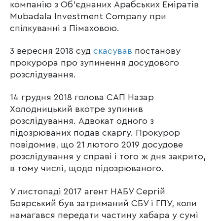
компанію з Об’єднаних Арабських Еміратів
Mubadala Investment Company при
спілкуванні з Пімаховою.
3 вересня 2018 суд
скасував
постанову
прокурора про зупинення досудового
розслідування.
14 грудня 2018 голова САП Назар
Холодницький вкотре зупинив
розслідування. Адвокат одного з
підозрюваних подав скаргу. Прокурор
повідомив, що 21 лютого 2019 досудове
розслідування у справі і того ж дня закрито,
в тому числі, щодо підозрюваного.
У листопаді 2017 агент НАБУ Сергій
Боярський був затриманий СБУ і ГПУ, коли
намагався передати частину хабара у сумі