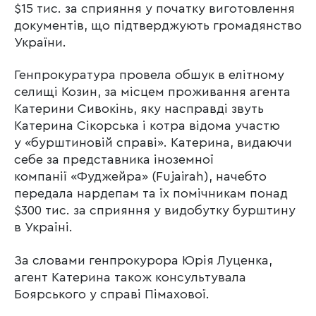
$15 тис. за сприяння у початку виготовлення
документів, що підтверджують громадянство
України.
Генпрокуратура провела обшук в елітному
селищі Козин, за місцем проживання агента
Катерини Сивокінь, яку насправді звуть
Катерина Сікорська і котра відома участю
у «бурштиновій справі». Катерина, видаючи
себе за представника іноземної
компанії «Фуджейра» (Fujairah), начебто
передала нардепам та їх помічникам понад
$300 тис. за сприяння у видобутку бурштину
в Україні.
За словами генпрокурора Юрія Луценка,
агент Катерина також консультувала
Боярського у справі Пімахової.