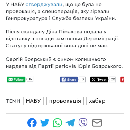
У НАБУ
стверджували
, що це була не
провокація, а спецоперація, яку зірвали
Генпрокуратура і Служба безпеки України.
Після скандалу Діна Пімахова подала у
відставку з посади замголови Держміграції.
Статусу підозрюваної вона досі не має.
Сергій Боярський є сином колишнього
нардепа від Партії регіонів Юрія Боярського.
16
0
20
НАБУ
провокація
хабар
ТЕМИ