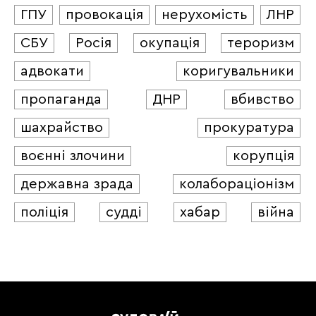
ГПУ
провокація
нерухомість
ЛНР
СБУ
Росія
окупація
тероризм
адвокати
коригувальники
пропаганда
ДНР
вбивство
шахрайство
прокуратура
воєнні злочини
корупція
державна зрада
колабораціонізм
поліція
судді
хабар
війна