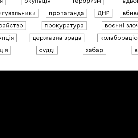
я
окупація
тероризм
адво
игувальники
пропаганда
ДНР
вбив
райство
прокуратура
воєнні зло
упція
державна зрада
колабораціо
ція
судді
хабар
в