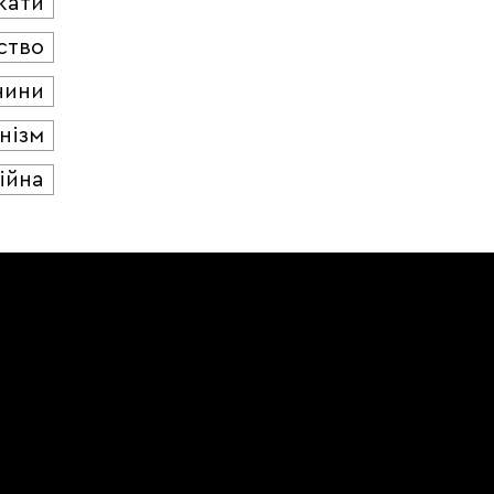
кати
ство
чини
нізм
ійна