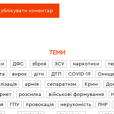
ТЕМИ
ки
ДФС
зброя
ЗСУ
наркотики
т
та
вирок
діти
ДТП
COVID-19
Онищ
лізація
армія
сепаратизм
Крим
До
ернет
розсилка
військові формування
ля
ГПУ
провокація
нерухомість
ЛНР