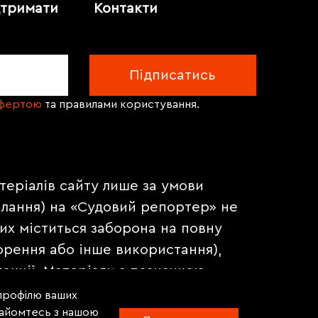
дтримати
Контакти
офертою
та правилами користування.
теріалів сайту лише за умови
илання) на «Судовий репортер» не
их міститься заборона на повну
орення або інше використання),
акції. Матеріали з позначкою
на правах реклами.
 профілю ваших
знайомтесь з нашою