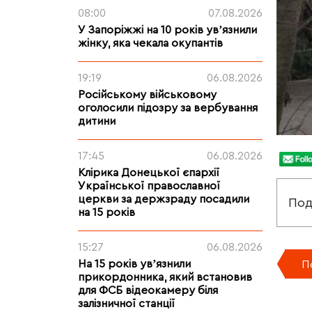
08:00
07.08.2026
У Запоріжжі на 10 років увʼязнили
жінку, яка чекала окупантів
19:19
06.08.2026
Російському військовому
оголосили підозру за вербування
дитини
17:45
06.08.2026
Клірика Донецької єпархії
Української православної
церкви за держзраду посадили
Под
на 15 років
15:27
06.08.2026
На 15 років увʼязнили
П
прикордонника, який встановив
для ФСБ відеокамеру біля
залізничної станції