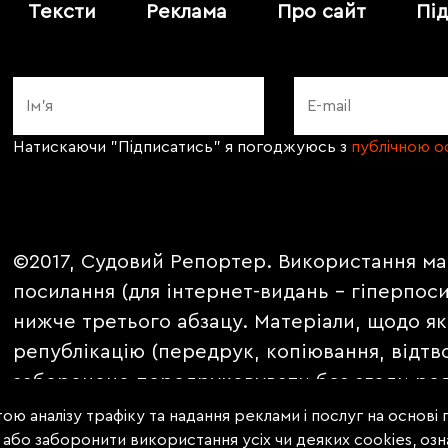
Тексти
Реклама
Про сайт
Пі
Натискаючи "Підписатись" я погоджуюсь з
публічною 
©2017, Судовий Репортер. Використання ма
посилання (для інтернет-видань - гіперпос
нижче третього абзацу. Матеріали, щодо як
републікацію (передрук, копіювання, відтв
заборонено передруковувати без згоди ред
PROMOTED, ЗА ПІДТРИМКИ, * публікуються 
ою аналізу трафіку та надання реклами і послуг на основі
е або заборонити використання усіх чи деяких cookies, о