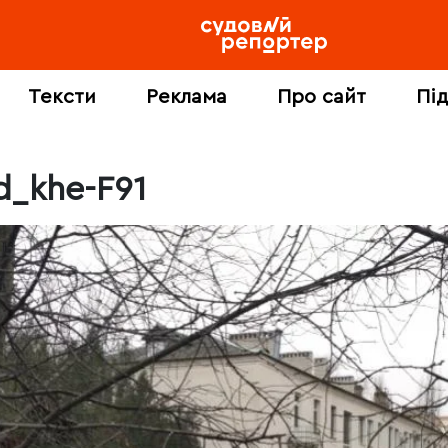
Тексти
Реклама
Про сайт
Пі
d_khe-F91