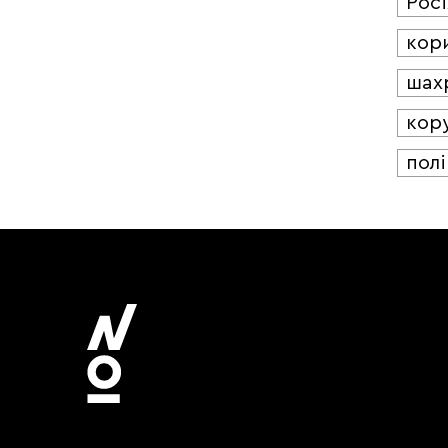
Росі
кор
шах
кор
полі