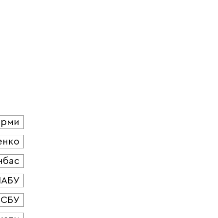
юрми
енко
нбас
НАБУ
СБУ