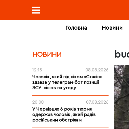
Головна
Новини
bu
НОВИНИ
12:15
08.08.2026
Чоловік, який під ніком «Сталін»
здавав у телеграм-бот позиції
ЗСУ, пішов на угоду
20:08
07.08.2026
У Чернівцях 6 років тюрми
одержав чоловік, який радів
російським обстрілам