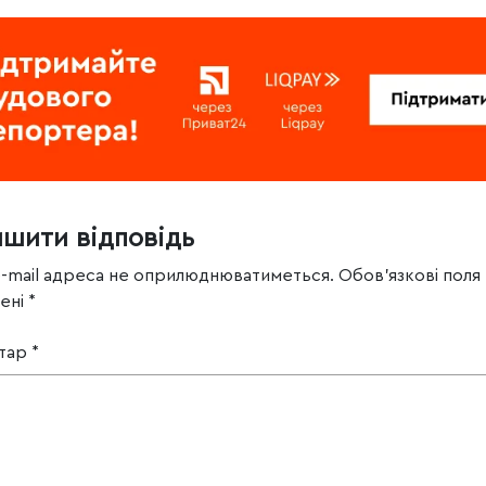
ишити відповідь
e-mail адреса не оприлюднюватиметься.
Обов’язкові поля
чені
*
тар
*