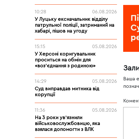
10:28
06.08.2026
У Луцьку ексначальник відділу
патрульної поліції, затриманий на
хабарі, пішов на угоду
15:15
05.08.2026
У Херсоні коригувальник
проситься на обмін для
«возʼєднання з родиною»
Зал
Ваша 
14:29
05.08.2026
позна
Суд виправдав митника від
корупції
Комен
11:36
05.08.2026
На 3 роки увʼязнили
військовослужбовицю, яка
взялася допомогти з ВЛК