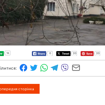
16
0
20
20
ілитися:
опередня сторінка