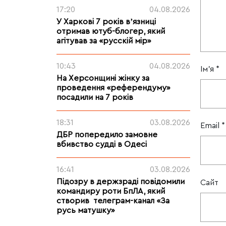
17:20
04.08.2026
У Харкові 7 років вʼязниці
отримав ютуб-блогер, який
агітував за «русскій мір»
10:43
04.08.2026
Ім'я
*
На Херсонщині жінку за
проведення «референдуму»
посадили на 7 років
18:31
03.08.2026
Email
*
ДБР попередило замовне
вбивство судді в Одесі
16:41
03.08.2026
Підозру в держзраді повідомили
Сайт
командиру роти БпЛА, який
створив телеграм-канал «За
русь матушку»