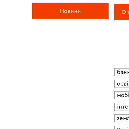
Новини
бан
осві
мобі
інт
зем