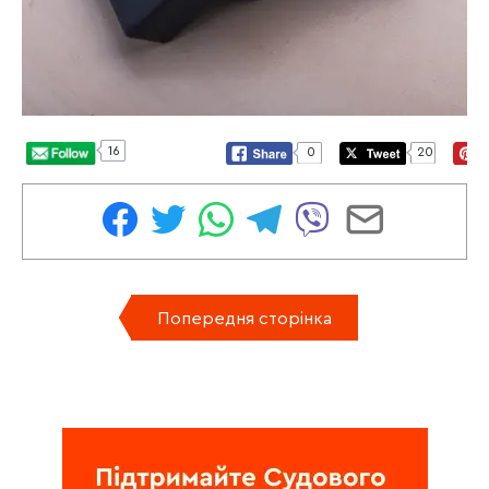
16
0
20
Попередня сторінка