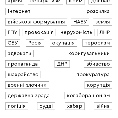
армія
сепаратизм
Крим
Донбас
інтернет
розсилка
військові формування
НАБУ
земля
ГПУ
провокація
нерухомість
ЛНР
СБУ
Росія
окупація
тероризм
адвокати
коригувальники
пропаганда
ДНР
вбивство
шахрайство
прокуратура
воєнні злочини
корупція
державна зрада
колабораціонізм
поліція
судді
хабар
війна