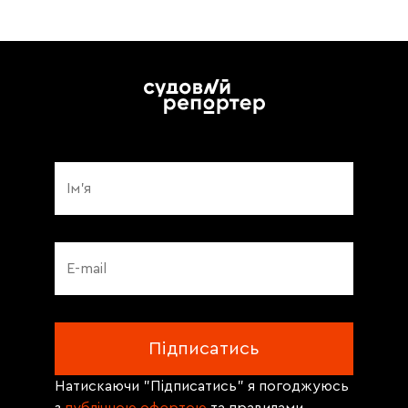
Натискаючи "Підписатись" я погоджуюсь
з
публічною офертою
та правилами