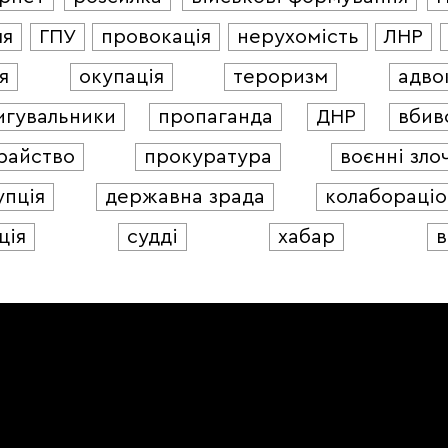
ля
ГПУ
провокація
нерухомість
ЛНР
я
окупація
тероризм
адво
игувальники
пропаганда
ДНР
вбив
райство
прокуратура
воєнні зло
упція
державна зрада
колабораціо
ція
судді
хабар
в