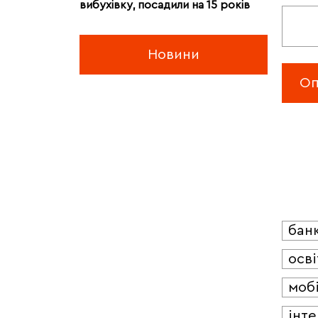
вибухівку, посадили на 15 років
Новини
бан
осві
мобі
інт