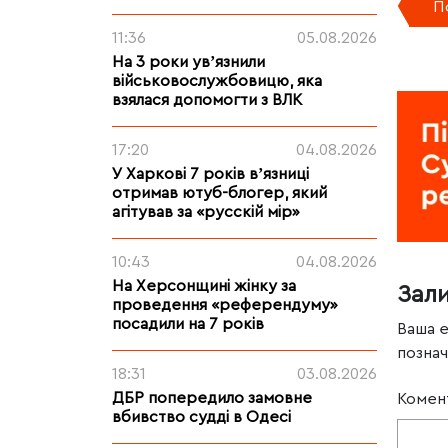
П
11:36
05.08.2026
На 3 роки увʼязнили
військовослужбовицю, яка
взялася допомогти з ВЛК
17:20
04.08.2026
У Харкові 7 років вʼязниці
отримав ютуб-блогер, який
агітував за «русскій мір»
10:43
04.08.2026
На Херсонщині жінку за
Зал
проведення «референдуму»
посадили на 7 років
Ваша 
позна
18:31
03.08.2026
ДБР попередило замовне
Комен
вбивство судді в Одесі