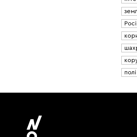
зем
Росі
кор
шах
кор
полі