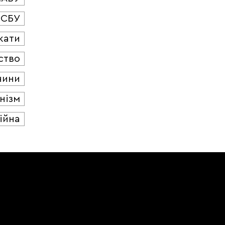
СБУ
кати
ство
чини
нізм
ійна