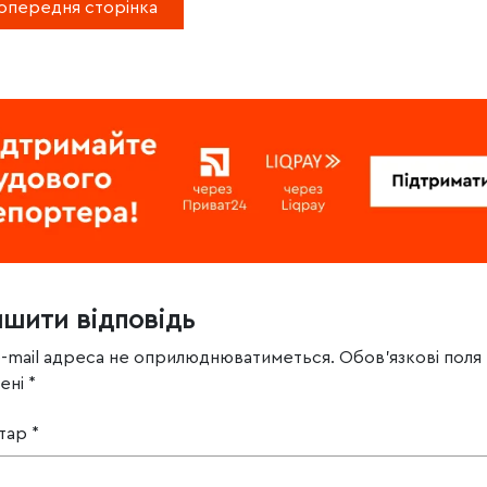
опередня сторінка
ишити відповідь
e-mail адреса не оприлюднюватиметься.
Обов’язкові поля
чені
*
тар
*