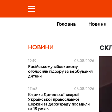
Головна
Новини
ск
НОВИНИ
19:19
06.08.2026
Російському військовому
оголосили підозру за вербування
дитини
17:45
06.08.2026
Клірика Донецької єпархії
Української православної
церкви за держзраду посадили
на 15 років