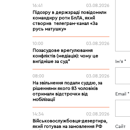
16:41
03.08.2026
Підозру в держзраді повідомили
командиру роти БпЛА, який
створив телеграм-канал «За
русь матушку»
10:00
03.08.2026
Позасудове врегулювання
конфліктів (медіація): чому це
Ім'я
*
вигідніше за суд*
08:00
03.08.2026
На звільнення подали суддю, за
рішеннями якого 83 чоловіків
Email
*
отримали відстрочки від
мобілізації
14:34
02.08.2026
Військовослужбовця-дезертира,
який готував на замовлення РФ
Сайт