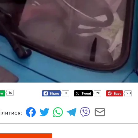
16
0
20
20
ілитися: