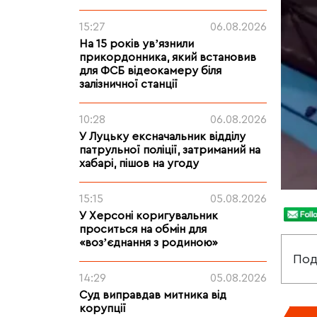
15:27
06.08.2026
На 15 років увʼязнили
прикордонника, який встановив
для ФСБ відеокамеру біля
залізничної станції
10:28
06.08.2026
У Луцьку ексначальник відділу
патрульної поліції, затриманий на
хабарі, пішов на угоду
15:15
05.08.2026
У Херсоні коригувальник
проситься на обмін для
«возʼєднання з родиною»
Под
14:29
05.08.2026
Суд виправдав митника від
корупції