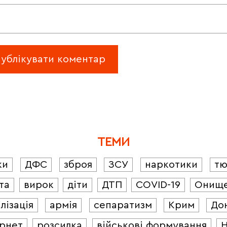
ТЕМИ
ки
ДФС
зброя
ЗСУ
наркотики
т
та
вирок
діти
ДТП
COVID-19
Онищ
лізація
армія
сепаратизм
Крим
До
ернет
розсилка
військові формування