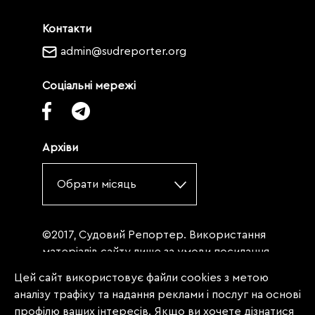
Контакти
admin@sudreporter.org
Соціальні мережі
Архіви
Обрати місяць
©2017, Судовий Репортер. Використання
матеріалів сайту лише за умови посилання
(для інтернет-видань - гіперпосилання) на
Цей сайт використовує файли cookies з метою
«Судовий репортер» не нижче третього
аналізу трафіку та надання реклами і послуг на основі
абзацу. Матеріали, щодо яких міститься
профілю ваших інтересів. Якщо ви хочете дізнатися