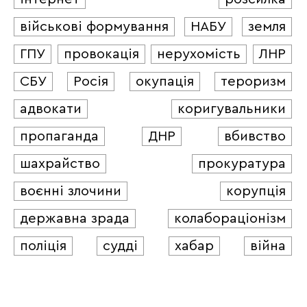
військові формування
НАБУ
земля
ГПУ
провокація
нерухомість
ЛНР
СБУ
Росія
окупація
тероризм
адвокати
коригувальники
пропаганда
ДНР
вбивство
шахрайство
прокуратура
воєнні злочини
корупція
державна зрада
колабораціонізм
поліція
судді
хабар
війна