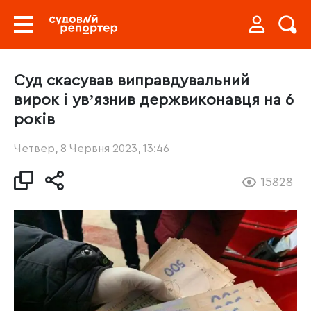
Суд скасував виправдувальний
вирок і увʼязнив держвиконавця на 6
років
Четвер, 8 Червня 2023, 13:46
15828