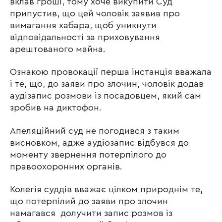
вклав гроші, тому хоче викупити Суд
припустив, що цей чоловік заявив про
вимагання хабара, щоб уникнути
відповідальності за приховування
арештованого майна.
Ознакою провокації перша інстанція вважала
і те, що, до заяви про злочин, чоловік додав
аудізапис розмови із посадовцем, який сам
зробив на диктофон.
Апеляційний суд не погодився з таким
висновком, адже аудіозапис відбувся до
моменту звернення потерпілого до
правоохоронних органів.
Колегія суддів вважає цілком природнім те,
що потерпілий до заяви про злочин
намагався долучити запис розмов із