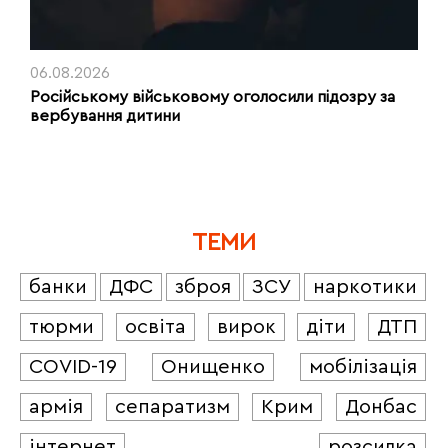
06.08.2026
Російському військовому оголосили підозру за
вербування дитини
ТЕМИ
банки
ДФС
зброя
ЗСУ
наркотики
тюрми
освіта
вирок
діти
ДТП
COVID-19
Онищенко
мобілізація
армія
сепаратизм
Крим
Донбас
інтернет
розсилка