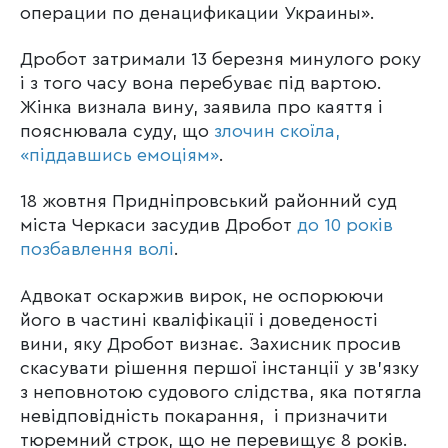
операции по денацификации Украины».
Дробот затримали 13 березня минулого року
і з того часу вона перебуває під вартою.
Жінка визнала вину, заявила про каяття і
пояснювала суду, що
злочин скоїла,
«піддавшись емоціям»
.
18 жовтня Придніпровський районний суд
міста Черкаси засудив Дробот
до 10 років
позбавлення волі
.
Адвокат оскаржив вирок, не оспорюючи
його в частині кваліфікації і доведеності
вини, яку Дробот визнає. Захисник просив
скасувати рішення першої інстанції у зв’язку
з неповнотою судового слідства, яка потягла
невідповідність покарання, і призначити
тюремний строк, що не перевищує 8 років.