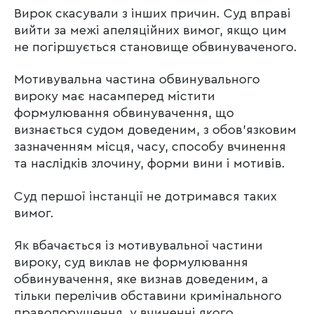
Вирок скасували з інших причин. Суд вправі
вийти за межі апеляційних вимог, якщо цим
не погіршується становище обвинуваченого.
Мотивувальна частина обвинувального
вироку має насамперед містити
формулювання обвинувачення, що
визнається судом доведеним, з обов’язковим
зазначенням місця, часу, способу вчинення
та наслідків злочину, форми вини і мотивів.
Суд першої інстанції не дотримався таких
вимог.
Як вбачається із мотивувальної частини
вироку, суд виклав не формулювання
обвинувачення, яке визнав доведеним, а
тільки перелічив обставини кримінального
правопорушення, у вчиненні якого