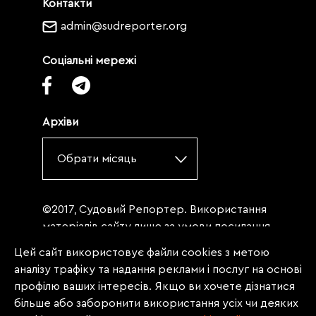
Контакти
admin@sudreporter.org
Соціальні мережі
Архіви
Обрати місяць
©2017, Судовий Репортер. Використання
матеріалів сайту лише за умови посилання
(для інтернет-видань - гіперпосилання) на
Цей сайт використовує файли cookies з метою
«Судовий репортер» не нижче третього
аналізу трафіку та надання реклами і послуг на основі
абзацу. Матеріали, щодо яких міститься
профілю ваших інтересів. Якщо ви хочете дізнатися
заборона на повну републікацію
більше або заборонити використання усіх чи деяких
(передрук, копіювання, відтворення або