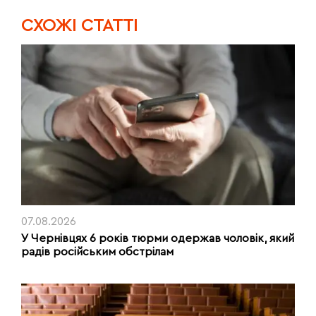
CХОЖІ СТАТТІ
07.08.2026
У Чернівцях 6 років тюрми одержав чоловік, який
радів російським обстрілам