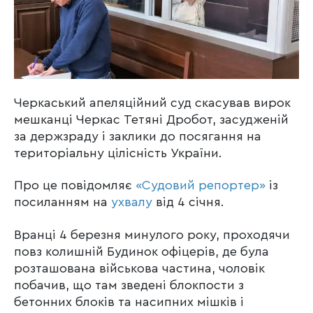
Черкаський апеляційний суд скасував вирок
мешканці Черкас Тетяні Дробот, засудженій
за держзраду і заклики до посягання на
територіальну цілісність України.
Про це повідомляє
«Судовий репортер»
із
посиланням на
ухвалу
від 4 січня.
Вранці 4 березня минулого року, проходячи
повз колишній Будинок офіцерів, де була
розташована військова частина, чоловік
побачив, що там зведені блокпости з
бетонних блоків та насипних мішків і