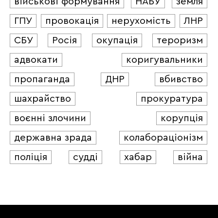
військові формування
НАБУ
земля
ГПУ
провокація
нерухомість
ЛНР
СБУ
Росія
окупація
тероризм
адвокати
коригувальники
пропаганда
ДНР
вбивство
шахрайство
прокуратура
воєнні злочини
корупція
державна зрада
колабораціонізм
поліція
судді
хабар
війна