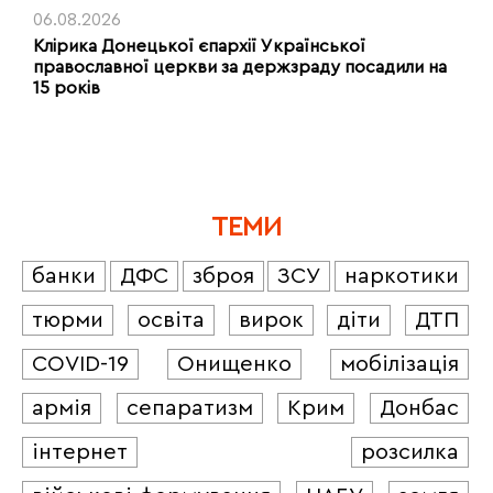
06.08.2026
Клірика Донецької єпархії Української
православної церкви за держзраду посадили на
15 років
ТЕМИ
банки
ДФС
зброя
ЗСУ
наркотики
тюрми
освіта
вирок
діти
ДТП
COVID-19
Онищенко
мобілізація
армія
сепаратизм
Крим
Донбас
інтернет
розсилка