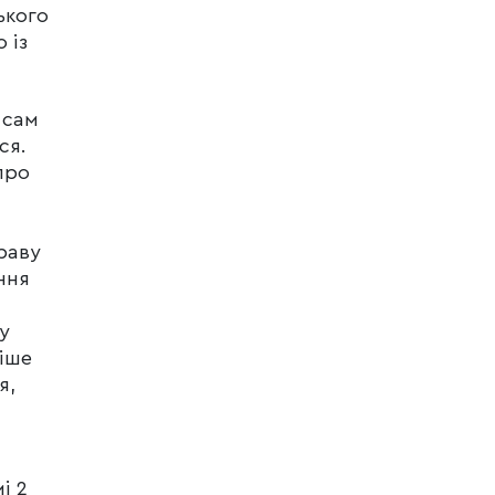
ького
 із
 сам
ся.
про
раву
ння
у
ніше
я,
і 2