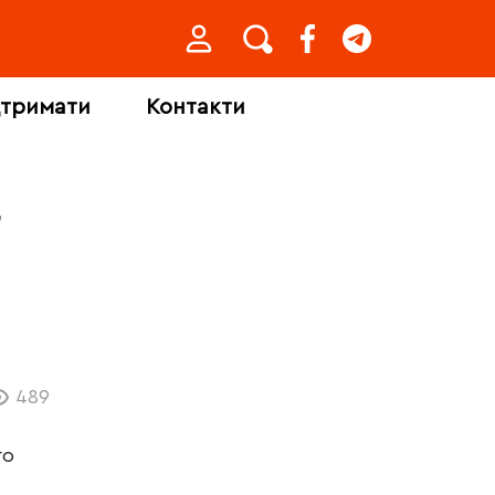
дтримати
Контакти
,
489
го