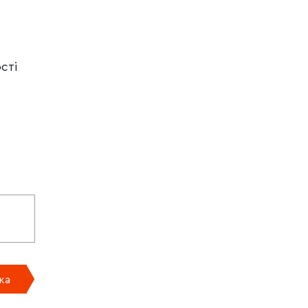
сті
ка