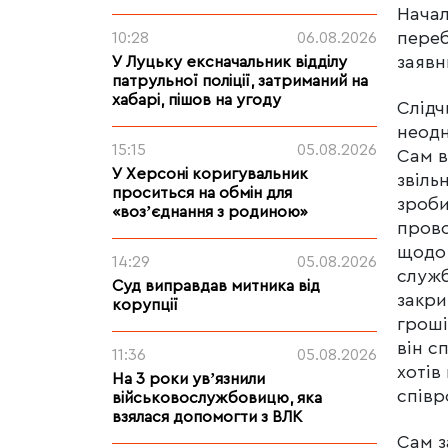
Начал
переб
10:28
06.08.2026
заявн
У Луцьку ексначальник відділу
патрульної поліції, затриманий на
хабарі, пішов на угоду
Слідч
неодн
15:15
05.08.2026
Сам в
У Херсоні коригувальник
звіль
проситься на обмін для
зроби
«возʼєднання з родиною»
прово
щодо 
14:29
05.08.2026
служб
Суд виправдав митника від
закри
корупції
гроші
він с
11:36
05.08.2026
хотів
На 3 роки увʼязнили
співр
військовослужбовицю, яка
взялася допомогти з ВЛК
Сам з