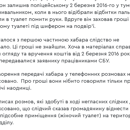
грн залишив поліцейському 2 березня 2016-го у ту
мивальником, коли в нього відібрали відбитки пальц
ли в туалет помити руки. Вдруге він заховав гроші
ому туалеті під шифером на подвір’ї.
алося з першою частиною хабара слідство не
вало. Ці гроші не знайшли. Хоча в матеріалах спра
и огляду та вручення коштів від 2 березня 2016 рок
передавалися заявнику працівниками СБУ.
орення передачі хабара у телефонних розмовах 
совано. Про гроші вони нібито говорили тільки п
ічі наодинці.
писах розмов, які здобуті в ході негласних слідчих 
ксовано, що слідчий сказав громадянину віднести 
 підсобне приміщення (жіночий туалет) на територ
дділу.