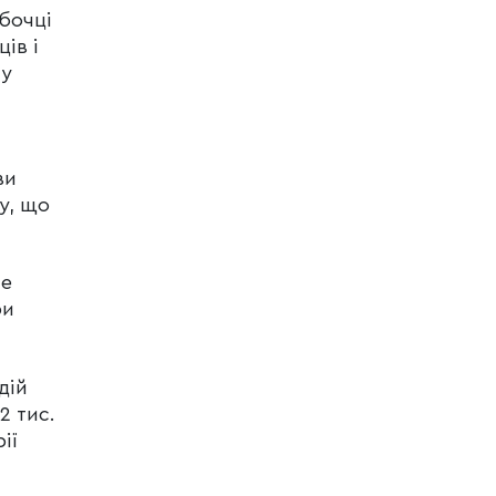
мбочці
ів і
 у
ви
у, що
не
ри
дій
2 тис.
ії