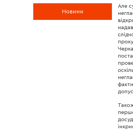
Але с
Новини
негла
відкр
надав
слідч
проку
Черка
поста
прове
оскіл
негла
факти
допус
Також
першо
досуд
інкри