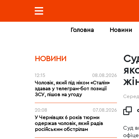
Головна
Новини
Су
НОВИНИ
як
12:15
08.08.2026
жі
Чоловік, який під ніком «Сталін»
здавав у телеграм-бот позиції
ЗСУ, пішов на угоду
Середа
20:08
07.08.2026
У Чернівцях 6 років тюрми
одержав чоловік, який радів
Суд в
російським обстрілам
офіце