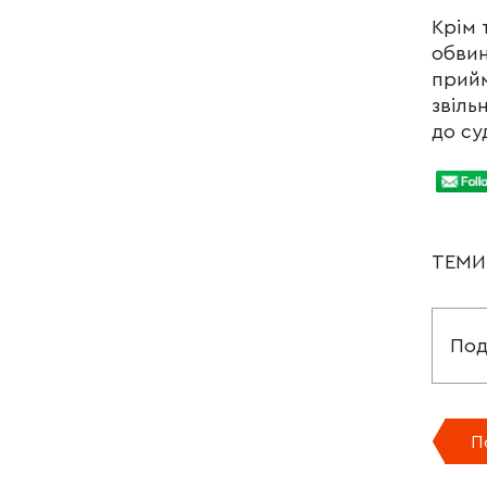
Крім 
обвин
прийм
звіль
до су
ТЕМ
Под
П