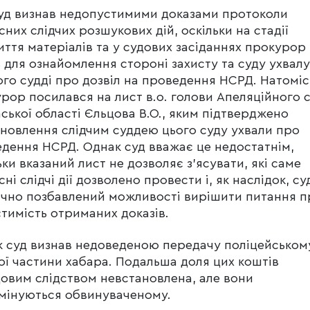
уд визнав недопустимими доказами протоколи
сних слідчих розшукових дій, оскільки на стадії
иття матеріалів та у судових засіданнях прокурор
 для ознайомлення стороні захисту та суду ухвалу
ого судді про дозвіл на проведення НСРД. Натоміс
рор посилався на лист в.о. голови Апеляційного 
ської області Єльцова В.О., яким підтверджено
новлення слідчим суддею цього суду ухвали про
дення НСРД. Однак суд вважає це недостатнім,
ьки вказаний лист не дозволяє з’ясувати, які саме
сні слідчі дії дозволено провести і, як наслідок, су
чно позбавлений можливості вирішити питання п
тимість отриманих доказів.
 суд визнав недоведеною передачу поліцейськом
ї частини хабара. Подальша доля цих коштів
овим слідством невстановлена, але вони
мінуються обвинуваченому.