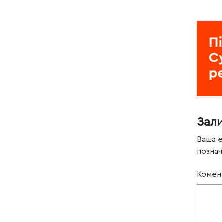
Зал
Ваша 
позна
Комен