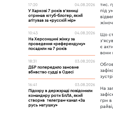
тис. 
17:20
04.08.2026
під у
У Харкові 7 років вʼязниці
отримав ютуб-блогер, який
відве
агітував за «русскій мір»
жіноч
10:43
04.08.2026
Що ст
На Херсонщині жінку за
з’ясу
проведення «референдуму»
є акт
посадили на 7 років
вони 
18:31
03.08.2026
Обгов
ДБР попередило замовне
зафік
вбивство судді в Одесі
зустр
16:41
03.08.2026
На за
Підозру в держзраді повідомили
зафіс
командиру роти БпЛА, який
грн в
створив телеграм-канал «За
русь матушку»
райві