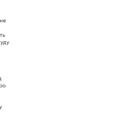
 не
ть
суду
д
ро
у