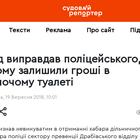
Тексти
Реклама
Про сайт
Пі
д виправдав поліцейського
ому залишили гроші в
ночому туалеті
, 19 Вересня 2018, 10:01
изнав невинуватим в отриманні хабара дільнично
ра поліції сектору превенції Драбівського відділу