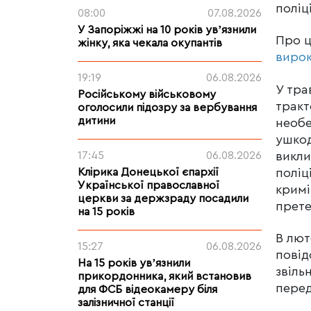
поліц
08:00
07.08.2026
У Запоріжжі на 10 років увʼязнили
Про 
жінку, яка чекала окупантів
виро
19:19
06.08.2026
У тра
Російському військовому
тракт
оголосили підозру за вербування
дитини
необе
ушкод
викли
17:45
06.08.2026
поліц
Клірика Донецької єпархії
Української православної
кримі
церкви за держзраду посадили
прете
на 15 років
В лют
15:27
06.08.2026
повід
На 15 років увʼязнили
звіль
прикордонника, який встановив
перед
для ФСБ відеокамеру біля
залізничної станції