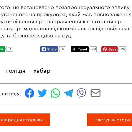
того, не встановлено позапроцесуального впливу
уваченого на прокурора, який мав повноваження
ати рішення про направлення клопотання про
нення громадянина від кримінальної відповідально
ду та безпосередньо на суд.
16
0
20
20
поліція
хабар
И
ілитися:
опередня сторінка
Наступна сторін