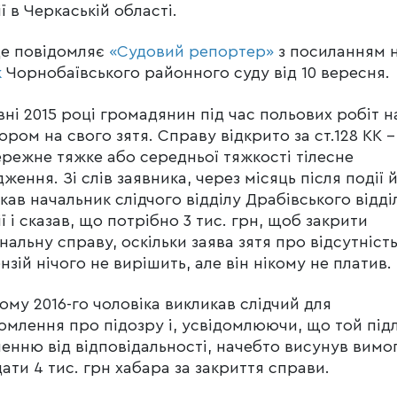
ії в Черкаській області.
це повідомляє
«Судовий репортер»
з посиланням 
к
Чорнобаївського районного суду від 10 вересня.
вні 2015 році громадянин під час польових робіт н
ором на свого зятя. Справу відкрито за ст.128 КК –
режне тяжке або середньої тяжкості тілесне
ження. Зі слів заявника, через місяць після події 
кав начальник слідчого відділу Драбівського відді
ії і сказав, що потрібно 3 тис. грн, щоб закрити
нальну справу, оскільки заява зятя про відсутніст
нзій нічого не вирішить, але він нікому не платив.
ому 2016-го чоловіка викликав слідчий для
омлення про підозру і, усвідомлюючи, що той під
ненню від відповідальності, начебто висунув вимо
ати 4 тис. грн хабара за закриття справи.