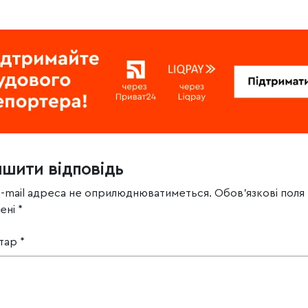
ишити відповідь
e-mail адреса не оприлюднюватиметься.
Обов’язкові поля
чені
*
тар
*