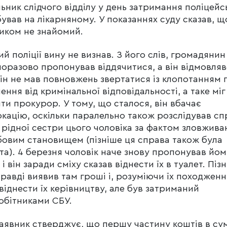
ьник слідчого відділу у день затримання поліцейс
ував на лікарняному. У показаннях суду сказав, що
иком не знайомий.
ий поліції вину не визнав. З його слів, громадянин
оразово пропонував віддячитися, а він відмовляв
ін не мав повновжень звертатися із клопотанням 
нення від кримінальної відповідальності, а таке міг
ти прокурор. У тому, що сталося, він вбачає
кацію, оскільки паралельно також розслідував сп
рідної сестри цього чоловіка за фактом зловжива
овим становищем (пізніше ця справа також була
та). 4 березня чоловік наче знову пропонував йом
 і він заради сміху сказав віднести їх в туалет. Піз
правді виявив там гроші і, розуміючи їх походженн
 віднести їх керівництву, але був затриманий
обітниками СБУ.
аявник стверджує, що першу частину коштів в сум