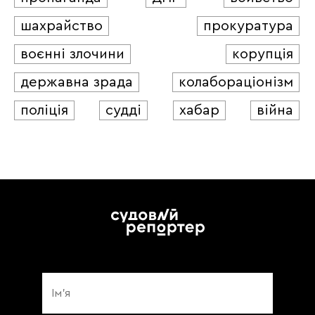
шахрайство
прокуратура
воєнні злочини
корупція
державна зрада
колабораціонізм
поліція
судді
хабар
війна