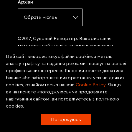
Архіви
Обрати місяць
©2017, Судовий Репортер. Використання
матеріалів сайту лише за умови посилання
(для інтернет-видань - гіперпосилання) на
Цей сайт використовує файли cookies з метою
«Судовий репортер» не нижче третього
аналізу трафіку та надання реклами і послуг на основі
абзацу. Матеріали, щодо яких міститься
профілю ваших інтересів. Якщо ви хочете дізнатися
заборона на повну републікацію
більше або заборонити використання усіх чи деяких
(передрук, копіювання, відтворення або
cookies, ознайомтесь з нашою
Сookie Policy
. Якщо
інше використання), заборонено
ви натиснете «погоджуюсь» чи продовжите
передруковувати без згоди редакції.
навігування сайтом, ви погоджуєтесь з політикою
Матеріали з позначкою PROMOTED, ЗА
cookies.
ПІДТРИМКИ, * публікуються на правах
реклами.
Погоджуюсь