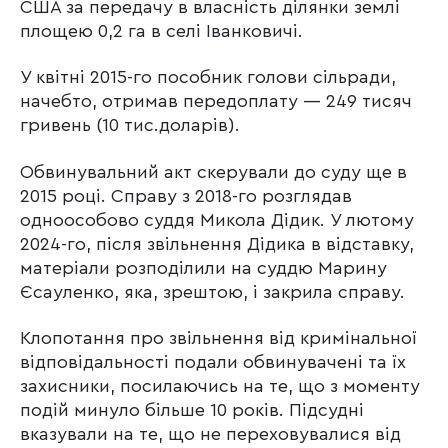
США за передачу в власність ділянки землі
площею 0,2 га в селі Іванковичі.
У квітні 2015-го пособник голови сільради,
начебто, отримав передоплату — 249 тисяч
гривень (10 тис.доларів).
Обвинувальний акт скерували до суду ще в
2015 році. Справу з 2018-го розглядав
одноособово суддя Микола Дідик. У лютому
2024-го, після звільнення Дідика в відставку,
матеріали розподілили на суддю Марину
Єсауленко, яка, зрештою, і закрила справу.
Клопотання про звільнення від кримінальної
відповідальності подали обвинувачені та їх
захисники, посилаючись на те, що з моменту
подій минуло більше 10 років. Підсудні
вказували на те, що не переховувалися від