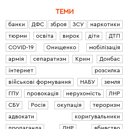
ТЕМИ
банки
ДФС
зброя
ЗСУ
наркотики
тюрми
освіта
вирок
діти
ДТП
COVID-19
Онищенко
мобілізація
армія
сепаратизм
Крим
Донбас
інтернет
розсилка
військові формування
НАБУ
земля
ГПУ
провокація
нерухомість
ЛНР
СБУ
Росія
окупація
тероризм
адвокати
коригувальники
пропаганда
ДНР
вбивство