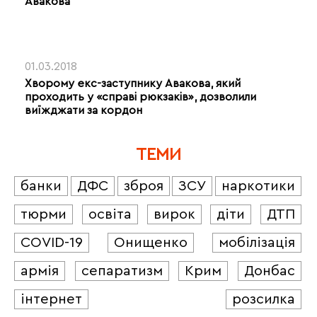
Авакова
01.03.2018
Хворому екс-заступнику Авакова, який
проходить у «справі рюкзаків», дозволили
виїжджати за кордон
ТЕМИ
банки
ДФС
зброя
ЗСУ
наркотики
тюрми
освіта
вирок
діти
ДТП
COVID-19
Онищенко
мобілізація
армія
сепаратизм
Крим
Донбас
інтернет
розсилка