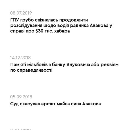
08.07.2019
ГПУ грубо спізнилась продовжити
розслідування щодо водія радника Авакова у
справі про $30 тис. хабара
14.12.2018
Пам’яті мільйонів з банку Януковича або реквієм
по справедливості
05.09.2018
Суд скасував арешт майна сина Авакова