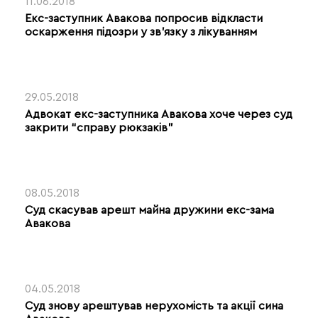
11.06.2018
Екс-заступник Авакова попросив відкласти
оскарження підозри у зв’язку з лікуванням
29.05.2018
Адвокат екс-заступника Авакова хоче через суд
закрити “справу рюкзаків”
08.05.2018
Суд скасував арешт майна дружини екс-зама
Авакова
04.05.2018
Суд знову арештував нерухомість та акції сина