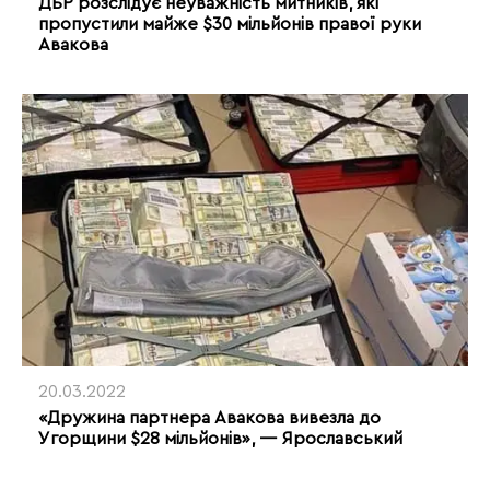
ДБР розслідує неуважність митників, які
пропустили майже $30 мільйонів правої руки
Авакова
20.03.2022
«Дружина партнера Авакова вивезла до
Угорщини $28 мільйонів», — Ярославський