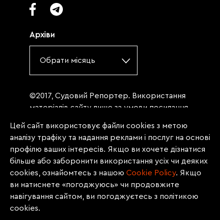
Архіви
Обрати місяць
©2017, Судовий Репортер. Використання
матеріалів сайту лише за умови посилання
(для інтернет-видань - гіперпосилання) на
Цей сайт використовує файли cookies з метою
«Судовий репортер» не нижче третього
аналізу трафіку та надання реклами і послуг на основі
абзацу. Матеріали, щодо яких міститься
профілю ваших інтересів. Якщо ви хочете дізнатися
заборона на повну републікацію
більше або заборонити використання усіх чи деяких
(передрук, копіювання, відтворення або
cookies, ознайомтесь з нашою
Сookie Policy
. Якщо
інше використання), заборонено
ви натиснете «погоджуюсь» чи продовжите
передруковувати без згоди редакції.
навігування сайтом, ви погоджуєтесь з політикою
Матеріали з позначкою PROMOTED, ЗА
cookies.
ПІДТРИМКИ, * публікуються на правах