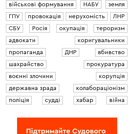
військові формування
НАБУ
земля
ГПУ
провокація
нерухомість
ЛНР
СБУ
Росія
окупація
тероризм
адвокати
коригувальники
пропаганда
ДНР
вбивство
шахрайство
прокуратура
воєнні злочини
корупція
державна зрада
колабораціонізм
поліція
судді
хабар
війна