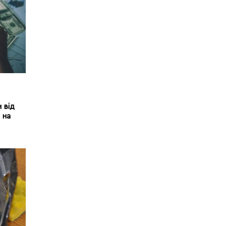
 від
 на