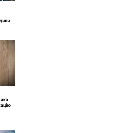
дили
ника
кацію