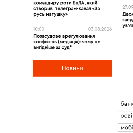
командиру роти БпЛА, який
27.0
створив телеграм-канал «За
русь матушку»
Двох
засу
увʼя
10:00
03.08.2026
Позасудове врегулювання
конфліктів (медіація): чому це
вигідніше за суд*
Новини
бан
осві
мобі