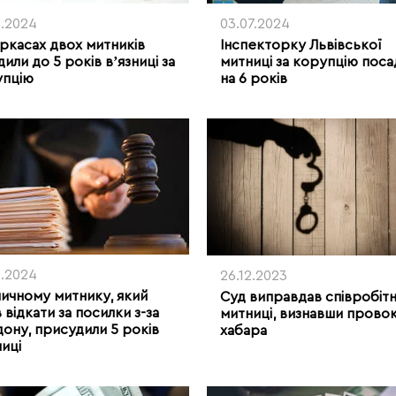
8.2024
03.07.2024
ркасах двох митників
Інспекторку Львівської
дили до 5 років вʼязниці за
митниці за корупцію поса
упцію
на 6 років
1.2024
26.12.2023
ичному митнику, який
Суд виправдав співробіт
 відкати за посилки з-за
митниці, визнавши прово
ону, присудили 5 років
хабара
ниці