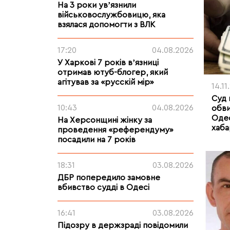
На 3 роки увʼязнили
військовослужбовицю, яка
взялася допомогти з ВЛК
17:20
04.08.2026
У Харкові 7 років вʼязниці
отримав ютуб-блогер, який
агітував за «русскій мір»
14.11
Суд 
10:43
04.08.2026
обви
Одес
На Херсонщині жінку за
хаба
проведення «референдуму»
посадили на 7 років
18:31
03.08.2026
ДБР попередило замовне
вбивство судді в Одесі
16:41
03.08.2026
Підозру в держзраді повідомили