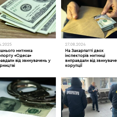
4.2025
27.08.2024
шнього митника
На Закарпатті двох
опорту «Одеса»
інспекторів митниці
авдали від звинувачень у
виправдали від звинуваче
рництві
корупції