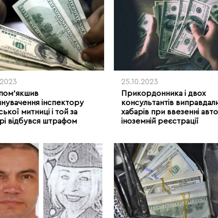
.2023
25.10.2023
помʼякшив
Прикордонника і двох
нувачення інспектору
консультантів виправдали
ької митниці і той за
хабарів при ввезенні авто
рі відбувся штрафом
іноземній реєстрації