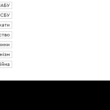
НАБУ
СБУ
кати
ство
чини
нізм
ійна