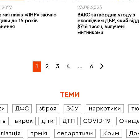
9.2023
23.08.2023
 митників «ЛНР» заочно
ВАКС затвердив угоду з
дили до 15 років
ексслідчим ДБР, який від
знення
$716 тисяч, вилучені
митниками
1
2
3
4
…
6
ТЕМИ
ки
ДФС
зброя
ЗСУ
наркотики
т
та
вирок
діти
ДТП
COVID-19
Онищ
лізація
армія
сепаратизм
Крим
До