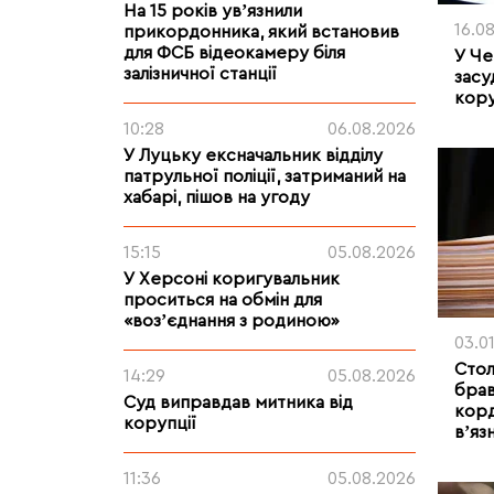
На 15 років увʼязнили
16.0
прикордонника, який встановив
для ФСБ відеокамеру біля
У Че
залізничної станції
засу
кор
10:28
06.08.2026
У Луцьку ексначальник відділу
патрульної поліції, затриманий на
хабарі, пішов на угоду
15:15
05.08.2026
У Херсоні коригувальник
проситься на обмін для
«возʼєднання з родиною»
03.0
Стол
14:29
05.08.2026
брав
Суд виправдав митника від
корд
корупції
вʼяз
11:36
05.08.2026