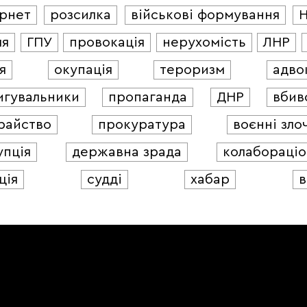
ернет
розсилка
військові формування
ля
ГПУ
провокація
нерухомість
ЛНР
я
окупація
тероризм
адво
игувальники
пропаганда
ДНР
вбив
райство
прокуратура
воєнні зло
упція
державна зрада
колабораціо
ція
судді
хабар
в