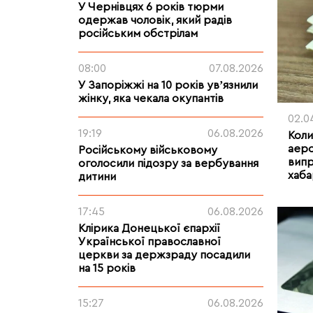
У Чернівцях 6 років тюрми
одержав чоловік, який радів
російським обстрілам
08:00
07.08.2026
У Запоріжжі на 10 років увʼязнили
жінку, яка чекала окупантів
02.0
19:19
06.08.2026
Коли
аер
Російському військовому
випр
оголосили підозру за вербування
хаба
дитини
17:45
06.08.2026
Клірика Донецької єпархії
Української православної
церкви за держзраду посадили
на 15 років
15:27
06.08.2026