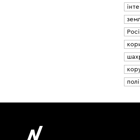
інт
зем
Росі
кор
шах
кор
полі